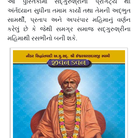
આ પુસ્તિકામાં સદ્ગુરુશ્રીના પ્રાગટ્ય થી
અંર્તધ્યાન સુધીના તમામ કાર્યો તથા તેમની અદ્ભુત
સામર્થી, પ્રતાપ અને અપરંપાર મહિમાનું વર્ણન
કરેલું છે કે જેથી સમગ્ર સમાજ સદ્ગુરુશ્રીના
મહિમાથી રસભીનો બની શકે.