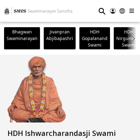
⚲
Bhagwan
Jivanpran
HDH
HDH
Swaminarayan
Abjibapashri
Gopalanand
Nirgundasj
Swami
Swami
HDH Ishwarcharandasji Swami