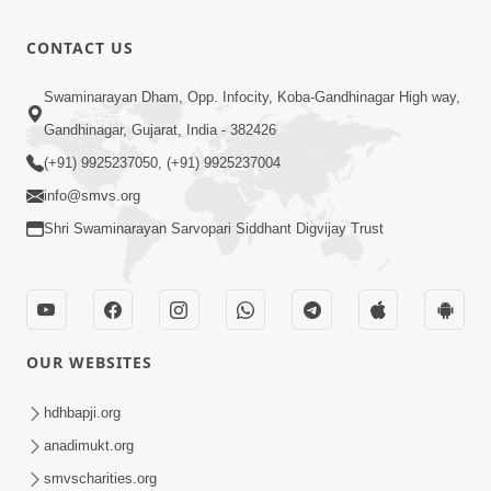
CONTACT US
Swaminarayan Dham, Opp. Infocity, Koba-Gandhinagar High way,
Gandhinagar, Gujarat, India - 382426
(+91) 9925237050, (+91) 9925237004
info@smvs.org
Shri Swaminarayan Sarvopari Siddhant Digvijay Trust
OUR WEBSITES
hdhbapji.org
anadimukt.org
smvscharities.org