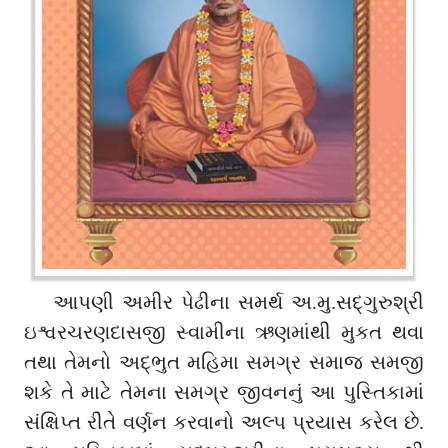
આપણી અમીર પેઢીના સમર્થ અ.મુ.સદ્ગુરુશ્રી
ઇશ્વરચરણદાસજી સ્વામીના ઋણમાંથી મુકત થવા
તથા તેમનો અદ્ભુત મહિમા સમગ્ર સમાજ સમજી
શકે તે માટે તેમના સમગ્ર જીવનનું આ પુસ્તિકામાં
સંક્ષિપ્ત રીતે વર્ણન કરવાનો અલ્પ પ્રયાસ કરેલ છે.