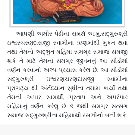
આપણી અમીર પેઢીના સમર્થ અ.મુ.સદ્ગુરુશ્રી
ઇશ્વરચરણદાસજી સ્વામીના ઋણમાંથી મુકત થવા
તથા તેમનો અદ્ભુત મહિમા સમગ્ર સમાજ સમજી
શકે તે માટે તેમના સમગ્ર જીવનનું આ સીડીમાં
વર્ણન કરવાનો અલ્પ પ્રયાસ કરેલ છે. આ સીડીમાં
સદ્ગુરુશ્રી ઇશ્વરણચરણદાસજી સ્વામીના
પ્રાગટ્ય થી અંર્તધ્યાન સુધીના તમામ કાર્યો તથા
તેમની અપાર સામર્થી, પ્રતાપ અને અપરંપાર
મહિમાનું વર્ણન કરેલું છે કે જેથી સમગ્ર સત્સંગ
સમાજ સદ્ગુરુશ્રીના મહિમાથી રસભીનો બની શકે.