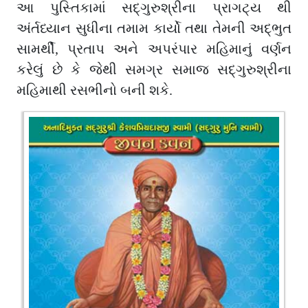
આ પુસ્તિકામાં સદ્ગુરુશ્રીના પ્રાગટ્ય થી
અંર્તધ્યાન સુધીના તમામ કાર્યો તથા તેમની અદ્ભુત
સામર્થી, પ્રતાપ અને અપરંપાર મહિમાનું વર્ણન
કરેલું છે કે જેથી સમગ્ર સમાજ સદ્ગુરુશ્રીના
મહિમાથી રસભીનો બની શકે.