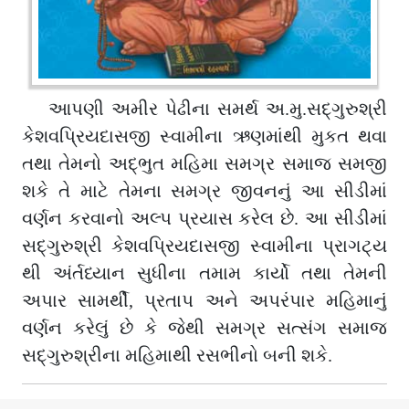
આપણી અમીર પેઢીના સમર્થ અ.મુ.સદ્ગુરુશ્રી
કેશવપ્રિયદાસજી સ્વામીના ઋણમાંથી મુકત થવા
તથા તેમનો અદ્ભુત મહિમા સમગ્ર સમાજ સમજી
શકે તે માટે તેમના સમગ્ર જીવનનું આ સીડીમાં
વર્ણન કરવાનો અલ્પ પ્રયાસ કરેલ છે. આ સીડીમાં
સદ્ગુરુશ્રી કેશવપ્રિયદાસજી સ્વામીના પ્રાગટ્ય
થી અંર્તધ્યાન સુધીના તમામ કાર્યો તથા તેમની
અપાર સામર્થી, પ્રતાપ અને અપરંપાર મહિમાનું
વર્ણન કરેલું છે કે જેથી સમગ્ર સત્સંગ સમાજ
સદ્ગુરુશ્રીના મહિમાથી રસભીનો બની શકે.