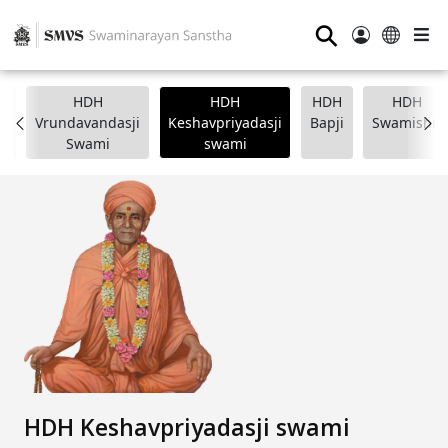
⚲
HDH
HDH
HDH
HDH
i
Vrundavandasji
Keshavpriyadasji
Bapji
Swamishri
Swami
swami
HDH Keshavpriyadasji swami