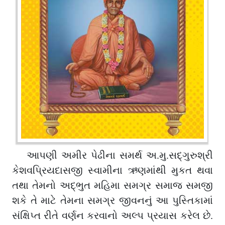
આપણી અમીર પેઢીના સમર્થ અ.મુ.સદ્ગુરુશ્રી
કેશવપ્રિયદાસજી સ્વામીના ઋણમાંથી મુકત થવા
તથા તેમનો અદ્ભુત મહિમા સમગ્ર સમાજ સમજી
શકે તે માટે તેમના સમગ્ર જીવનનું આ પુસ્તિકામાં
સંક્ષિપ્ત રીતે વર્ણન કરવાનો અલ્પ પ્રયાસ કરેલ છે.