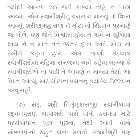
ત્‍યાંથી આગળ લઈ જઈ શક્યા નહિ ને પાછા 
આવ્યા. એમ સ્વામીશ્રીનું વચન ન માન્‍યું તો વિઘ્ન 
આવ્યું. શ્રીજીમહારાજ ને મોટા તો સિદ્ધાંત પ્રમાણે 
જ બોલે, પણ જેને વિશ્વાસ હોય તે માને ને સુખિયા 
થાય ને ન માને તેને જરૂર દુ:ખ આવે. મોટા તો 
દેખીને કહેતા હોય એમ જાણી કેટલાક 
સ્વામીશ્રીનો મહિમા સમજ્યા અને કહેવા લાગ્યા કે 
સ્વામીશ્રીએ ના પાડી તે આપણે ન માન્‍યા તેથી આ 
વિઘ્ન આવ્યું. માટે મોટાના વચનનું ક્યારેય ઉલ્લંઘન 
કરવું નહીં.
(૭) સદ્. શ્રી નિર્ગુણદાસજી સ્‍વામીબાપા 
જીવનપ્રાણ બાપાશ્રી પાસે વાતો કરાવવા માટે 
પ્રસંગોપાત્ત પ્રશ્ન પૂછતા, તેથી આવી વાતો 
સાંભળવાનો સહુને લાભ મળતો. સ્‍વામીશ્રી પણ 