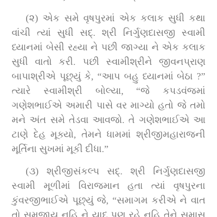
(૨) એક સમે વૃષપુરમાં એક કલાક સુધી કથા 
વાંચી ત્‍યાં સુધી સદ્. શ્રી નિર્ગુણદાસજી સ્‍વામી 
ધ્‍યાનમાં બેસી રહ્યા ને પછી જાગ્‍યા ને એક કલાક 
સુધી વાતો કરી. પછી સ્વામીશ્રીને જીવનપ્રાણ 
બાપાશ્રીએ પૂછ્યું કે, “આપ બહુ ધ્‍યાનમાં બેઠા ?” 
ત્‍યારે સ્વામીશ્રી બોલ્‍યા, “જે કપડવંજમાં 
ગણેશભાઈએ અમારી પાસે વર માગ્‍યો હતો જે તમો 
મને અંત સમે તેડવા આવજો. તે ગણેશભાઈએ આ 
ટાણે દેહ મૂક્યો, તેમને ધામમાં શ્રીજીમહારાજની 
મૂર્ત‍િના સુખમાં મૂકી દીધા.”
(૩) શ્રીજીસંકલ્‍પ સદ્. શ્રી નિર્ગુણદાસજી 
સ્‍વામી મૂળીમાં વિરાજમાન હતા ત્‍યાં વૃષપુરના 
કુંવરજીભાઈએ પૂછ્યું જે, “સમાગમ કરીએ ને વાત 
તો સમજાય નહિ ને યાદ પણ રહે નહિ તેને સમાસ 