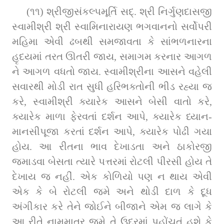
(૧૧) શ્રીજીસંકલ્પમૂર્તિ સદ્. શ્રી નિર્ગુણદાસજી 
સ્વામીશ્રી શ્રી સ્વામિનારાયણ ભગવાનનો સર્વોપરી 
મહિમા એવી ઢબથી સમજાવતા કે સાંભળનારના 
હૃદયમાં તરત ઊતરી જાય, સમાગમ કરનાર આગળ 
ને આગળ વધતો જાય. સ્વામીશ્રીના આસને વહેલી 
સવારથી મોડી રાત સુધી હરિભક્તોની ભીડ રહ્યા જ 
કરે, સ્વામીશ્રી ક્યારેક આસને બેસી વાતો કરે, 
ક્યારેક માળા ફેરવતાં દર્શન આપે, ક્યારેક ધ્યાન-
માનસીપૂજા કરતાં દર્શન આપે, ક્યારેક પોઢી ગયા 
હોય. આ રીતના ભાવ દેખાડતા અને ઠાકોરજી 
જમાડવા બેસતા ત્યારે પત્તરમાં રોટલી પીરસી હોય તે 
દેખાય જ નહીં. એક કોળિયો પણ ન થાય એવી 
એક કે બે રોટલી જમે અને થોડી દાળ કે દૂધ 
અંગીકાર કરે તેને જોઈને બીજાને એમ જ લાગે કે 
આ રીતે નામમાત્ર જમે તે ઉદરમાં પહોંચતું હશે કે 