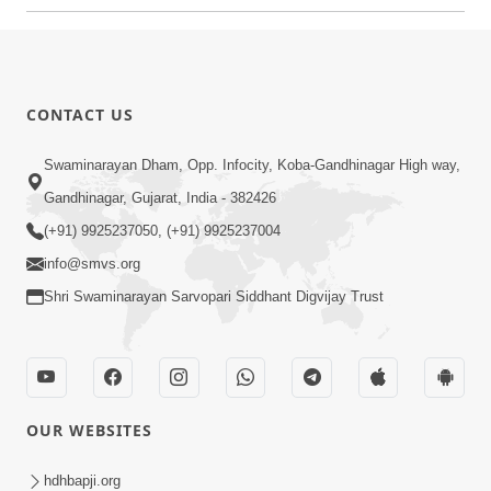
CONTACT US
Swaminarayan Dham, Opp. Infocity, Koba-Gandhinagar High way,
Gandhinagar, Gujarat, India - 382426
(+91) 9925237050, (+91) 9925237004
info@smvs.org
Shri Swaminarayan Sarvopari Siddhant Digvijay Trust
OUR WEBSITES
hdhbapji.org