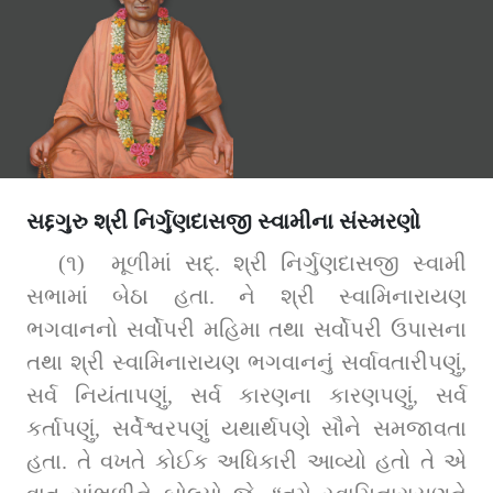
સદ્દગુરુ શ્રી નિર્ગુણદાસજી સ્વામીના સંસ્મરણો
(૧)  મૂળીમાં સદ્. શ્રી નિર્ગુણદાસજી સ્‍વામી 
સભામાં બેઠા હતા. ને શ્રી સ્‍વામિનારાયણ 
ભગવાનનો સર્વોપરી મહિમા તથા સર્વોપરી ઉપાસના 
તથા શ્રી સ્‍વામિનારાયણ ભગવાનનું સર્વાવતારીપણું, 
સર્વ નિયંતાપણું, સર્વ કારણના કારણપણું, સર્વ 
કર્તાપણું, સર્વેશ્વરપણું યથાર્થપણે સૌને સમજાવતા 
હતા. તે વખતે કોઈક અધિકારી આવ્યો હતો તે એ 