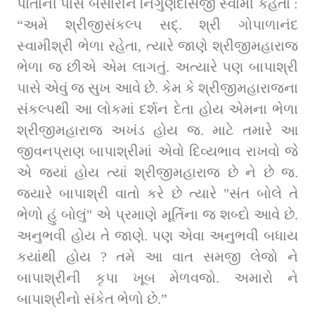
પોતાની પાસે બેસારીને નિર્ગુણદાસજી સ્વામી કહેતા : 
“અમે શ્રીજીસંકલ્પ સદ્. શ્રી ગોપાળાનંદ 
સ્વામીશ્રી ભેળા રહેતા, ત્યારે જાણે શ્રીજીમહારાજ 
ભેળા જ છીએ એમ લાગતું. અત્યારે પણ બાપાશ્રી 
પાસે એવું જ સુખ આવે છે. કેમ કે શ્રીજીમહારાજના 
સંકલ્પથી આ લોકમાં દર્શન દેતા હોય એમના ભેળા 
શ્રીજીમહારાજ અખંડ હોય જ. માટે તમારે આ 
જીવનપ્રાણ બાપાશ્રીમાં એવો દિવ્યભાવ રાખવો જે 
એ જ્યાં હોય ત્યાં શ્રીજીમહારાજ છે ને છે જ. 
જ્યારે બાપાશ્રી વાતો કરે છે ત્યારે "સંત બોલે તે 
ભેળો હું બોલું" એ પ્રમાણે મૂર્તિના જ શબ્દો આવે છે. 
અનુભવી હોય તે જાણે. પણ એવા અનુભવી બધાય 
કયાંથી હોય ? તમે આ વાત સમજી લેજો ને 
બાપાશ્રીની કૃપા ખૂબ મેળવજો. અમારો ને 
બાપાશ્રીનો સંકેત ભેળો છે.”