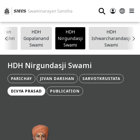
⚲
anpran
HDH
HDH
HDH
apashri
Gopalanand
Nirgundasji
Ishwarcharandasji
Swami
Swami
Swami
HDH Nirgundasji Swami
PARICHAY
JIVAN DARSHAN
SARVOTKRUSTATA
DIVYA PRASAD
PUBLICATION