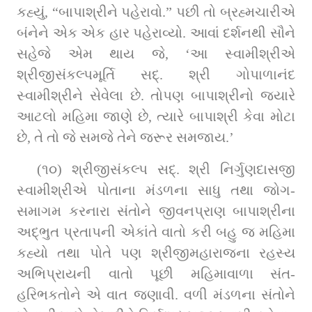
કહ્યું, “બાપાશ્રીને પહેરાવો.” પછી તો બ્રહ્મચારીએ 
બંનેને એક એક હાર પહેરાવ્યો. આવાં દર્શનથી સૌને 
સહેજે એમ થાય જે, ‘આ સ્વામીશ્રીએ 
શ્રીજીસંકલ્‍પમૂર્ત‍િ સદ્. શ્રી ગોપાળાનંદ 
સ્‍વામીશ્રીને સેવેલા છે. તોપણ બાપાશ્રીનો જ્યારે 
આટલો મહિમા જાણે છે, ત્‍યારે બાપાશ્રી કેવા મોટા 
છે, તે તો જે સમજે તેને જરૂર સમજાય.’
(૧૦) શ્રીજીસંકલ્પ સદ્. શ્રી નિર્ગુણદાસજી 
સ્વામીશ્રીએ પોતાના મંડળના સાધુ તથા જોગ-
સમાગમ કરનારા સંતોને જીવનપ્રાણ બાપાશ્રીના 
અદ્ભુત પ્રતાપની એકાંતે વાતો કરી બહુ જ મહિમા 
કહ્યો તથા પોતે પણ શ્રીજીમહારાજના રહસ્ય 
અભિપ્રાયની વાતો પૂછી મહિમાવાળા સંત-
હરિભકતોને એ વાત જણાવી. વળી મંડળના સંતોને 