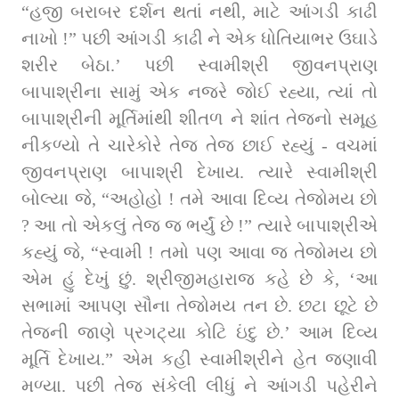
“હજી બરાબર દર્શન થતાં નથી, માટે આંગડી કાઢી 
નાખો !” પછી આંગડી કાઢી ને એક ધોતિયાભર ઉઘાડે 
શરીર બેઠા.’ પછી સ્વામીશ્રી જીવનપ્રાણ 
બાપાશ્રીના સામું એક નજરે જોઈ રહ્યા, ત્યાં તો 
બાપાશ્રીની મૂર્તિમાંથી શીતળ ને શાંત તેજનો સમૂહ 
નીકળ્યો તે ચારેકોરે તેજ તેજ છાઈ રહ્યું - વચમાં 
જીવનપ્રાણ બાપાશ્રી દેખાય. ત્યારે સ્વામીશ્રી 
બોલ્યા જે, “અહોહો ! તમે આવા દિવ્ય તેજોમય છો 
? આ તો એકલું તેજ જ ભર્યું છે !” ત્યારે બાપાશ્રીએ 
કહ્યું જે, “સ્વામી ! તમો પણ આવા જ તેજોમય છો 
એમ હું દેખું છું. શ્રીજીમહારાજ કહે છે કે, ‘આ 
સભામાં આપણ સૌના તેજોમય તન છે. છટા છૂટે છે 
તેજની જાણે પ્રગટ્યા કોટિ ઇંદુ છે.’ આમ દિવ્ય 
મૂર્તિ દેખાય.” એમ કહી સ્વામીશ્રીને હેત જણાવી 
મળ્યા. પછી તેજ સંકેલી લીધું ને આંગડી પહેરીને 