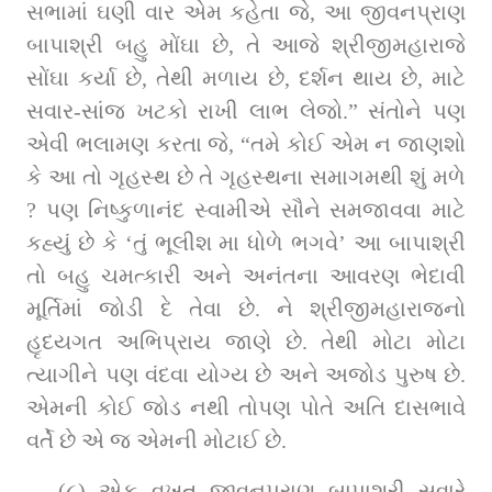
સભામાં ઘણી વાર એમ કહેતા જે, આ જીવનપ્રાણ 
બાપાશ્રી બહુ મોંઘા છે, તે આજે શ્રીજીમહારાજે 
સોંઘા કર્યા છે, તેથી મળાય છે, દર્શન થાય છે, માટે 
સવાર-સાંજ ખટકો રાખી લાભ લેજો.” સંતોને પણ 
એવી ભલામણ કરતા જે, “તમે કોઈ એમ ન જાણશો 
કે આ તો ગૃહસ્‍થ છે તે ગૃહ‍સ્‍થના સમાગમથી શું મળે 
? પણ નિષ્‍કુળાનંદ સ્‍વામીએ સૌને સમજાવવા માટે 
કહ્યું છે કે ‘તું ભૂલીશ મા ધોળે ભગવે’ આ બાપાશ્રી 
તો બહુ ચમત્‍કારી અને અનંતના આવરણ ભેદાવી 
મૂર્ત‍િમાં જોડી દે તેવા છે. ને શ્રીજીમહારાજનો 
હૃદયગત અભિપ્રાય જાણે છે. તેથી મોટા મોટા 
ત્‍યાગીને પણ વંદવા યોગ્‍ય છે અને અજોડ પુરુષ છે. 
એમની કોઈ જોડ નથી તોપણ પોતે અતિ દાસભાવે 
વર્તે છે એ જ એમની મોટાઈ છે.
(૮) એક વખત જીવનપ્રાણ બાપાશ્રી સવારે 