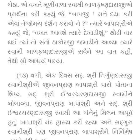
બેઠા. એ વખતે મૂળીવાળા સ્વામી બાળકૃષ્ણદાસજીએ 
પ્રાર્થના કરી કહ્યું જે, “બાપજી ! મને દયા કરી 
એવાં તેજોમય દર્શન કરાવો ને ?” ત્યારે બાપાશ્રીએ 
કહ્યું જે, “વખત આવશે ત્યારે દેખાડીશું.” થોડી વાર 
થઈ ત્યાં તો સંતો ઠાકોરજી જમાડીને આવ્યા ત્યારે 
સ્વામી બાળકૃષ્ણદાસજીએ સર્વેને આ વાત કહી, 
તેથી સૌ આશ્ચર્ય પામ્યા.
(૧૩) વળી, એક દિવસ સદ્. શ્રી નિર્ગુણદાસજી 
સ્વામીશ્રીએ જીવનપ્રાણ બાપાશ્રી પાસે પોતાના 
શિષ્ય સદ્. શ્રી ઈશ્વરચરણદાસજી સ્વામીને 
બોલાવ્યા. જીવનપ્રાણ બાપાશ્રી અને સદ્. શ્રી 
ઈશ્વરચરણદાસજી સ્વામી આ બંનેનું મિલન અપૂર્વ 
હતું. બાપાશ્રી મંદ હાસ્ય કરી રહ્યા અને સદ્ગુરુ 
સ્વામીશ્રી પણ જીવનપ્રાણ બાપાશ્રીને નિર્નિમેષ 