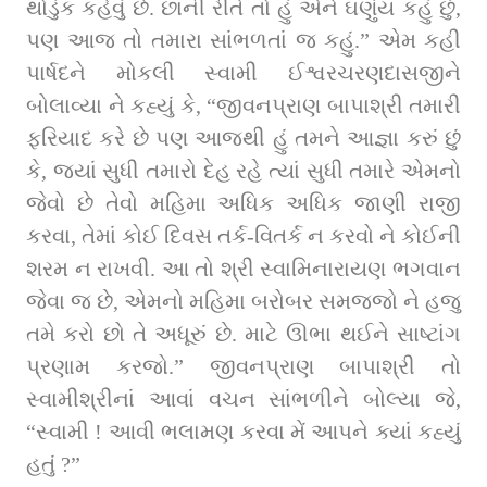
થોડુંક કહેવું છે. છાની રીતે તો હું એને ઘણુંય કહું છું, 
પણ આજ તો તમારા સાંભળતાં જ કહું.” એમ કહી 
પાર્ષદને મોકલી સ્વામી ઈશ્વરચરણદાસજીને 
બોલાવ્યા ને કહ્યું કે, “જીવનપ્રાણ બાપાશ્રી તમારી 
ફરિયાદ કરે છે પણ આજથી હું તમને આજ્ઞા કરું છું 
કે, જ્યાં સુધી તમારો દેહ રહે ત્યાં સુધી તમારે એમનો 
જેવો છે તેવો મહિમા અધિક અધિક જાણી રાજી 
કરવા, તેમાં કોઈ દિવસ તર્ક-વિતર્ક ન કરવો ને કોઈની 
શરમ ન રાખવી. આ તો શ્રી સ્વામિનારાયણ ભગવાન 
જેવા જ છે, એમનો મહિમા બરોબર સમજજો ને હજુ 
તમે કરો છો તે અધૂરું છે. માટે ઊભા થઈને સાષ્ટાંગ 
પ્રણામ કરજો.” જીવનપ્રાણ બાપાશ્રી તો 
સ્વામીશ્રીનાં આવાં વચન સાંભળીને બોલ્યા જે, 
“સ્વામી ! આવી ભલામણ કરવા મેં આપને ક્યાં કહ્યું 
હતું ?”