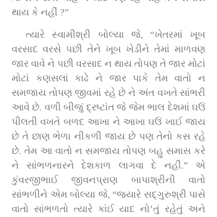
થાય કે નહીં ?”
ત્‍યારે સ્વામીશ્રી બોલ્‍યા જે, “ખેતરમાં ખૂબ 
વરસાદ વરસે પછી તેને ખૂબ ખેડીને તેમાં માળવણ 
જાર વાવે ને પછી વરસાદ ન થાય તોપણ તે જાર મોટાં 
મોટાં કણસલાં કાઢે ને જાર પાકે તેમ વાતો ન 
સમજાય તોપણ જીવમાં રહે છે ને અંત વખતે સાંભરી 
આવે છે. વળી બીજું દ્રષ્‍ટાંત જે જેમ ભાલ દેશમાં ઘઉં 
પીલતી વખતે બળદ આખા ને આખા ઘઉં ખાઈ જાય 
છે તે છાણ ભેળા નીકળી જાય છે પણ તેનો કસ રહે 
છે. તેમ આ વાતો ન સમજાય તોપણ બહુ સમાસ કરે 
ને સાંભળનારને દેશકાળ લાગવા દે નહીં.” એ 
કુંવરજીભાઈ જીવનપ્રાણ બાપાશ્રીની વાતો 
સાંભળીને એમ બોલ્‍યા જે, “જ્યારે સદ્ગુરુશ્રી પાસે 
વાતો સાંભળતો ત્‍યારે કાંઈ યાદ નો’તું રહેતું અને 