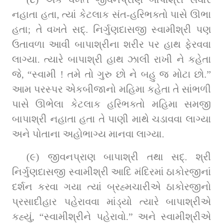
નહાતા હતા, ત્‍યાં કેટલાક સંત-હરિભક્તો પાસે ઊભા 
હતા; તે વખતે સદ્. નિર્ગુણદાસજી સ્વામીશ્રી પણ 
ઉતાવળા આવી બાપાશ્રીના શરીર પર હાથ ફેરવવા 
લાગ્યા. ત્‍યારે બાપાશ્રી હાથ ઝાલી રાખી ને કહેતા 
જે, “સ્વામી ! તમે તો ગુરુ છો ને બહુ જ મોટા છો.” 
આમ પરસ્‍પર એકબીજાનો મહિમા કહેતા તે સાંભળી 
પાસે ઊભેલા કેટલાક હરિભક્તો મહિમા સમજી 
બાપાશ્રી નહાતા હતા તે પાણી માથે ચડાવવા લાગ્‍યા 
અને પોતાના અહોભાગ્‍ય માનવા લાગ્‍યા.
(૯) જીવનપ્રાણ બાપાશ્રી તથા સદ્. શ્રી 
નિર્ગુણદાસજી સ્વામીશ્રી આદિ મંદિરમાં ઠાકોરજીનાં 
દર્શન કરવા ગયા ત્‍યાં બ્રહ્મચારીએ ઠાકોરજીનો 
પ્રસાદીહાર પહેરાવવા માંડ્યો ત્‍યારે બાપાશ્રીએ 
કહ્યું, “સ્વામીશ્રીને પહેરાવો.” અને સ્વામીશ્રીએ 