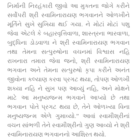
નિર્માની નિરહંકારી જીવો આ મુક્તના જોગે કરીને 
સર્વોપરી શ્રી સ્વામિનારાયણ ભગવાનને ઓળખીને 
મૂર્તિને સુખે સુખિયા થઈ ગયા. ને મોટાં મોટાં પશુ 
જેવા એટલે કે બહારવૃત્ત‍િવાળા, શાસ્‍ત્રના ભારવાળા, 
બુદ્ધિના ડોડવાળા ને શ્રી સ્‍વામિનારાયણ ભગવાન 
તથા તેમના સત્‍પુરુષોના વચનમાં વિશ્વાસ નહિ 
રાખનારા તમારા જેવા જનો, શ્રી સ્વામિનારાયણ 
ભગવાન અને તેમના સત્‍પુરુષો કૃપા કરીને અનંત 
જીવોના કલ્‍યાણ કરવા પ્રગટ થયા, તોપણ ઓળખી 
શક્યા નહિ ને સુખ પણ આવ્યું નહિ, અને મોક્ષને 
માટે આ મનુષ્યજન્મ ભગવાને આપ્યો છે તથા 
ભગવાન પોતે પ્રગટ થયા છે, તેને ઓળખ્‍યા વિના 
મનુષ્‍યજન્‍મ એળે ગુમાવ્‍યો.” આવાં સ્‍વામીશ્રીનાં 
વચન સાંભળી તેને સ્‍વામીશ્રીનો ગુણ આવ્યો ને શ્રી 
સ્‍‍વામિનારાયણ ભગવાનનો આશ્રિત થયો.