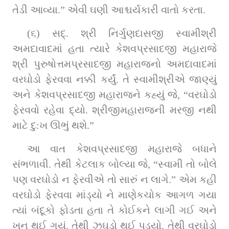
તેડી આવ્યા.” એવી ઘણી આશ્ચર્યકારી વાતો કરતા.
(૬) સદ્. શ્રી નિર્ગુણદાસજી સ્‍વામીશ્રી 
અમદાવાદમાં હતા ત્‍યારે કેશવપ્રસાદજી મહારાજે 
શ્રી પુરુષોત્તમપ્રસાદજી મહારાજનો અમદાવાદમાં 
વરઘોડો ફેરવવા નક્કી કર્યું. તે સ્વામીશ્રીએ જાણ્‍યું 
અને કેશવ‍પ્રસાદજી મહારાજને કહ્યું જે, “વરઘોડો 
ફેરવવો રહેવા દ્યો. શ્રીજીમહારાજની મરજી નથી 
માટે દુ:ખ ઊભું થશે.”
આ વાત કેશવપ્રસાદજી મહારાજે બધાને 
સંભળાવી. તેથી કેટલાક બોલ્‍યા જે, “સ્વામી તો બોલે 
પણ વરઘોડો ન ફેરવીએ તો સારું ન લાગે.” એમ કહી 
વરઘોડો ફેરવવા માંડ્યો ને માણેકચોક આગળ ગયા 
ત્‍યાં બંદૂકો ફોડતા હતા તે કોઈકને લાગી ગઈ અને 
ખૂન થઈ ગયું. તેથી ઝઘડો થઈ પડ્યો. તેથી વરઘોડો 