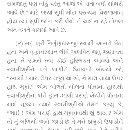
સમજાતું પણ નહિ પરંતુ આજે એ વાતો બધી સાંભરી 
આવે છે.” માટે જ્યાં સુધી મોટા પ્રત્‍યક્ષ વિરાજમાન 
હોય ત્‍યાં સુધી જોગ કરી લેવો. તે યાદ ન રહે તોપણ 
અંત વખતે કામમાં આવે છે.
(૪) સદ્. શ્રી નિર્ગુણદાસજી સ્વામી આસને બેઠા 
હતા અને વૃદ્ધાવસ્થાને લીધે અશક્તિ જેવું જણાવતા 
હતા. તે સમયે ત્‍યાં કોઈ હરિભક્ત આવ્યો અને 
સ્વામીશ્રીને પગે લાગીને ઉતાવળો બોલ્‍યો જે, 
“સ્‍વામી ! મારા ઉપર રાજી થાઓ, ને મારા માથા ઉપર 
હાથ મૂકો.” એમ બોલતો બોલતો પોતાના હાથથી 
સ્વામીશ્રીના બંને હાથ ઝાલી પરાણે ખેંચીને પોતાના 
માથે મૂક્યા. ત્‍યારે સ્વામીશ્રીએ તેમને કહ્યું કે, 
“ભાઈ ! એમ પરાણે હાથ મૂકાવવાથી શું થાય ? એમ 
તો તું બળિયો અને જાડો છે તે મને ઠામુકો ઉપાડીને 