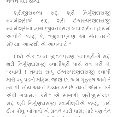
નયને વંદી રહ્યા.
શ્રીજીસંકલ્પ સદ્. શ્રી નિર્ગુણદાસજી 
સ્વામીશ્રીએ સદ્. શ્રી ઈશ્વરચરણદાસજી 
સ્વામીશ્રીનો હાથ જીવનપ્રાણ બાપાશ્રીના હાથમાં 
આપીને કહ્યું કે, “જીવનપ્રાણ આ સંત તમને 
સોંપ્યા. આજથી એ આપના છે.”
(૧૪) એક વખત જીવનપ્રાણ બાપાશ્રીએ સદ્. 
શ્રી નિર્ગુણદાસજી સ્વામીશ્રી પાસે રાવ કરી કે, 
“સ્વામી ! તમારા સાધુ ઈશ્વરચરણદાસજી સ્વામી 
મારો વધુ પડતો મહિમા જાણે છે. અમે ગૃહસ્થ અને તે 
ત્યાગી, તોય અમને દંડવત કરે છે. તેમને એમ ન કરે 
એવી ભલામણ કરો.” એ સાંભળી, શ્રીજીસંકલ્પ 
સદ્. શ્રી નિર્ગુણદાસજી સ્વામીશ્રીએ કહ્યું, “તમે 
ઠીક કીધું, બોલાવો એ સંતને મારી પાસે; મારે પણ તેને 