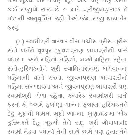
માથે મૂકવા ધારે તોપણ મૂકી શકે. પણ તેણે કરીને 
કાંઈ રાજીપો થાય છે ?” માટે શ્રીજીમહારાજ ને 
મોટાની અનુવૃત્ત‍િમાં રહી તેઓ જેમ રાજી થાય તેમ 
કરવું.
(૫) સ્‍વામીશ્રી વારંવાર વીસ-પચીસ ત્રીસ-ત્રીસ 
સંતો લઈને વૃષપુર જીવનપ્રાણ બાપાશ્રીની પાસે 
પધારતા અને મહિનો મહિનો, બબ્બે મહિના રહેતા. 
સંતો-હરિભક્તોને શ્રી સ્‍વામિનારાયણ ભગવાનના 
મહિમાની વાતો કરતા, જીવનપ્રાણ બાપાશ્રીનો 
મહિમા સમજાવતા અને જીવનપ્રાણ બાપાશ્રી પણ 
સ્‍વામીશ્રી ભેળા રહેતા. ક્યારેક સ્વામીશ્રી વાતો 
કરતા કે, “અમે ફલાણા ગામના ફલાણા હરિભક્તને 
દેહ મૂકાવી ધામમાં મૂકી આવ્યા. લુણાવાડામાં એક 
હરિભક્તે દેહ મૂક્યો તેને સદ્. શ્રી ગોપાળાનંદ 
સ્‍વામી તેડવા પધાર્યા તેની સાથે અમે પણ હતા; તેને 