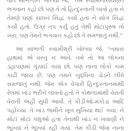
વાત સાંભળીને બોલ્યો જે, “તમે સ્વામિનારાયણને 
ભગવાન કહો છો પણ તે તો હિન્‍દુસ્‍તાની બાવો હતા ને 
તેમણે ઘણાં સાધન સિદ્ધ કર્યા હતા ને યોગ સિદ્ધ 
કર્યો હતો. ઉગ્ર તપ કર્યું હતું તેથી મોટાપુરુષ તો 
ખરા; પણ તેમને ભગવાન કહો છો તે સમજાતું નથી.”
આ સાંભળી સ્વામીશ્રી બોલ્‍યા જે, “તમારા 
હાથમાં એ વ‍સ્‍તુ ન આવે. તમે તો આ લોકના 
ડહાપણમાં ગૂંચાઈ ગયા છો. પણ નાના લોકો કામ 
કાઢી જાય છે. પણ તમને બુ‍‍દ્ધિના ડોડને લીધે 
સમજાતું નથી. જેમ એક વેપારી હિન્‍દુસ્‍તાનમાંથી 
રેલમાં ખાંડ ભરીને લાવતો હતો તે કોથળામાંથી વેરાતી 
વેરાતી અહીં સુધી આવી. તે કીડીઓ-મંકોડા આદિ 
પહોંચ્‍યા. તે ખાંડ જમીને ખૂબ સુખિયા થઈ ગયા. ને 
મોટાં મોટાં પશુઓ હતાં તેનાથી ખાંડ ન ખવાણી ને 
ભૂખ્યાં ને ભૂખ્યાં રહી ગયાં. તેમ કીડી જેવા નાના 