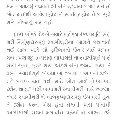
કેમ ? આટલું જમીને શી રીતે રહેવાય ? આ રીતે તો 
જે ધામમાંથી આવેલા હોય ને સ્વતંત્ર હોય તે જ રહી 
શકે. બીજાનું કામ નહીં.
(૧૨) બીજે દિવસે સવારે શ્રીજીસંકલ્પમૂર્તિ સદ્. 
શ્રી નિર્ગુણદાસજી સ્વામીશ્રીના આસને કથાવાર્તા 
થઈ રહ્યા પછી સૌ હરિભક્તો ઉતારે થઈ જમવા 
ગયા. પણ જીવનપ્રાણ બાપાશ્રી તો સ્વામીશ્રી પાસે 
બેસી રહ્યા. ‘હરે’ થયા એટલે સંતો જમવા ગયા. તે 
વખતે સ્વામીશ્રી બોલ્યા જે, “બાપા ! આપનાં દર્શન 
મને બરાબર થતાં નથી. માટે ઓરા આવો તો બરાબર 
દર્શન થાય.” પછી બાપાશ્રી સ્વામીશ્રી પાસે આવ્યા, 
ત્યારે સ્વામીશ્રીએ બાળકૃષ્ણદાસજી ઉપવાસી હતા 
તે દર્શન કરતા બેઠા હતા તેમની પાસે પોતાની 
ઝોળીમાંથી ચશ્માં મગાવીને પહેર્યાં ને બોલ્યા જે, 