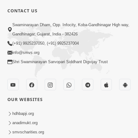
CONTACT US
17:00
Swaminarayan Dham, Opp. Infocity, Koba-Gandhinagar High way,
હું કોણ છું ? ભાગ 1 | SMVS Spiritual
Gandhinagar, Gujarat, India - 382426
Journey | Anadimukta Gyan
(+91) 9925237050, (+91) 9925237004
Apr 06, 2024
info@smvs.org
Shri Swaminarayan Sarvopari Siddhant Digvijay Trust
OUR WEBSITES
14:00
હર્ષ-શોક, સુખ-દુખનું કારણ દેહભાવ | SMVS
hdhbapji.org
Spiritual Journey | Anadimukta Gyan
anadimukt.org
Apr 21, 2024
smvscharities.org