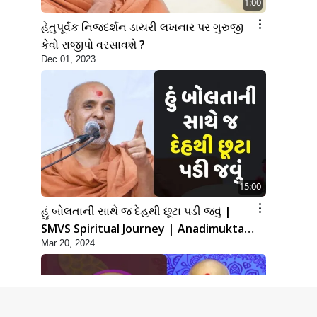
1:00
હેતુપૂર્વક નિજદર્શન ડાયરી લખનાર પર ગુરુજી
કેવો રાજીપો વરસાવશે ?
Dec 01, 2023
15:00
હું બોલતાની સાથે જ દેહથી છૂટા પડી જવું |
SMVS Spiritual Journey | Anadimukta
Mar 20, 2024
Gyan