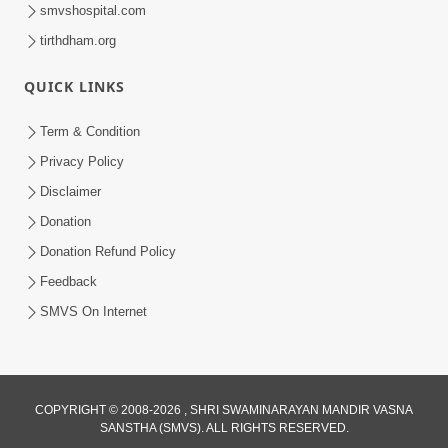
smvshospital.com
tirthdham.org
QUICK LINKS
Term & Condition
1:00
Privacy Policy
હરિ નવમીએ આટલું દ્રઢ કરી દઈએ તો બેડો પાર
Disclaimer
થઈ જશે.. | Hari Navmi 2023 |
Donation
Mar 27, 2023
Swaninarayan | SMVS | 2023
Donation Refund Policy
Feedback
SMVS On Internet
COPYRIGHT © 2008-2026 , SHRI SWAMINARAYAN MANDIR VASNA
SANSTHA (SMVS). ALL RIGHTS RESERVED.