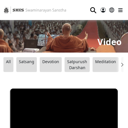
⚲
Video
All
Satsang
Devotion
Satpurush
Meditation
B
Darshan