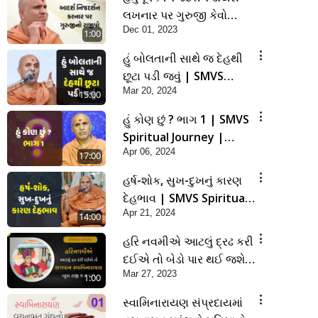
લખનાર પર ગુરુજી કેવો
Dec 01, 2023
રાજીપો વરસાવશે ?
1:00
હું બોલતાની સાથે જ દેહથી
છૂટા પડી જવું | SMVS
Mar 20, 2024
Spiritual Journey |
15:00
Anadimukta Gyan
હું કોણ છું ? ભાગ 1 | SMVS
Spiritual Journey |
Apr 06, 2024
Anadimukta Gyan
17:00
હર્ષ-શોક, સુખ-દુખનું કારણ
દેહભાવ | SMVS Spiritual
Apr 21, 2024
Journey | Anadimukta
14:00
Gyan
હરિ નવમીએ આટલું દ્રઢ કરી
દઈએ તો બેડો પાર થઈ જશે..
Mar 27, 2023
| Hari Navmi 2023 |
1:00
Swaninarayan | SMVS |
સ્વામિનારાયણ સંપ્રદાયમાં
2023