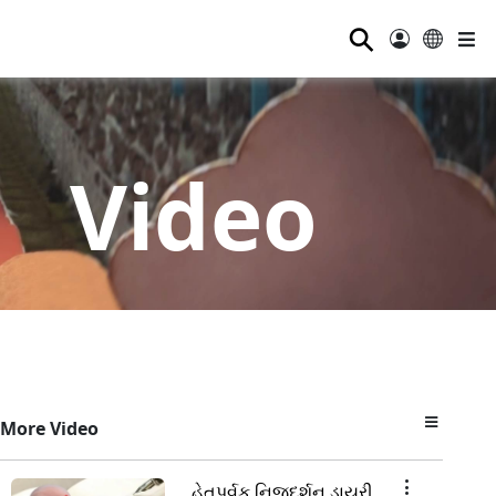
⚲
Video
More Video
હેતુપૂર્વક નિજદર્શન ડાયરી