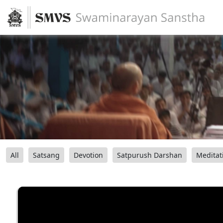
All
Satsang
Devotion
Satpurush Darshan
Meditat