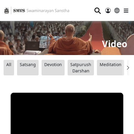
⚲
Video
All
Satsang
Devotion
Satpurush
Meditation
B
Darshan