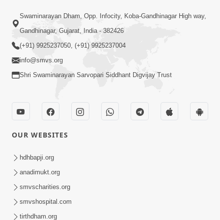
17:00
Swaminarayan Dham, Opp. Infocity, Koba-Gandhinagar High way,
હું કોણ છું ? ભાગ 1 | SMVS Spiritual
Gandhinagar, Gujarat, India - 382426
Journey | Anadimukta Gyan
(+91) 9925237050, (+91) 9925237004
Apr 06, 2024
info@smvs.org
Shri Swaminarayan Sarvopari Siddhant Digvijay Trust
OUR WEBSITES
14:00
હર્ષ-શોક, સુખ-દુખનું કારણ દેહભાવ | SMVS
hdhbapji.org
Spiritual Journey | Anadimukta Gyan
anadimukt.org
Apr 21, 2024
smvscharities.org
smvshospital.com
tirthdham.org