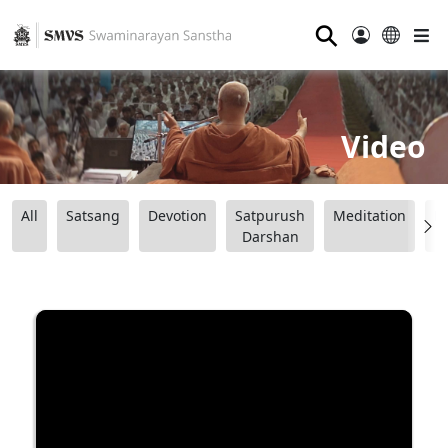
⚲
Video
All
Satsang
Devotion
Satpurush
Meditation
B
Darshan