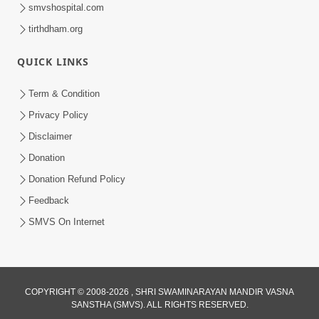
smvshospital.com
tirthdham.org
QUICK LINKS
Term & Condition
1:00
Privacy Policy
હરિ નવમીએ આટલું દ્રઢ કરી દઈએ તો બેડો પાર
Disclaimer
થઈ જશે.. | Hari Navmi 2023 |
Donation
Mar 27, 2023
Swaninarayan | SMVS | 2023
Donation Refund Policy
Feedback
SMVS On Internet
COPYRIGHT © 2008-2026 , SHRI SWAMINARAYAN MANDIR VASNA
SANSTHA (SMVS). ALL RIGHTS RESERVED.