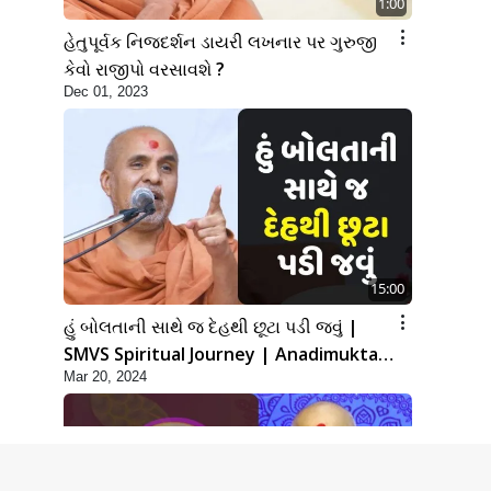
1:00
હેતુપૂર્વક નિજદર્શન ડાયરી લખનાર પર ગુરુજી
કેવો રાજીપો વરસાવશે ?
Dec 01, 2023
15:00
હું બોલતાની સાથે જ દેહથી છૂટા પડી જવું |
SMVS Spiritual Journey | Anadimukta
Mar 20, 2024
Gyan