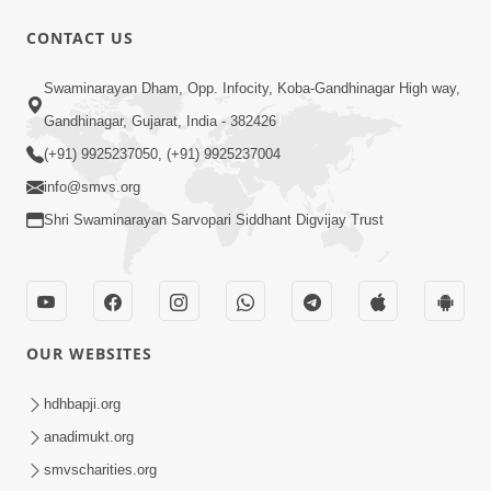
CONTACT US
17:00
Swaminarayan Dham, Opp. Infocity, Koba-Gandhinagar High way,
હું કોણ છું ? ભાગ 1 | SMVS Spiritual
Gandhinagar, Gujarat, India - 382426
Journey | Anadimukta Gyan
(+91) 9925237050, (+91) 9925237004
Apr 06, 2024
info@smvs.org
Shri Swaminarayan Sarvopari Siddhant Digvijay Trust
OUR WEBSITES
14:00
હર્ષ-શોક, સુખ-દુખનું કારણ દેહભાવ | SMVS
hdhbapji.org
Spiritual Journey | Anadimukta Gyan
anadimukt.org
Apr 21, 2024
smvscharities.org