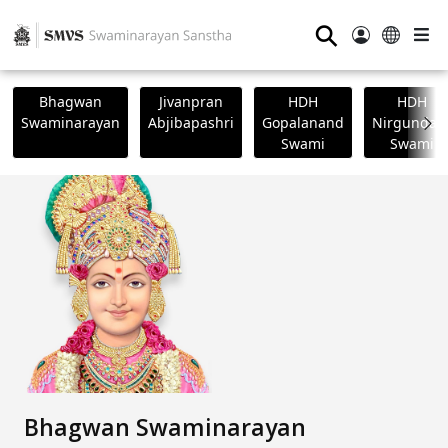
⚲
Bhagwan
Jivanpran
HDH
HDH
Swaminarayan
Abjibapashri
Gopalanand
Nirgundasj
Swami
Swami
Bhagwan Swaminarayan