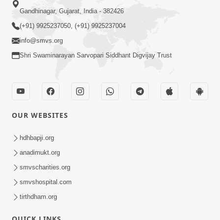
Gandhinagar, Gujarat, India - 382426
(+91) 9925237050, (+91) 9925237004
info@smvs.org
Shri Swaminarayan Sarvopari Siddhant Digvijay Trust
OUR WEBSITES
hdhbapji.org
anadimukt.org
smvscharities.org
smvshospital.com
tirthdham.org
QUICK LINKS