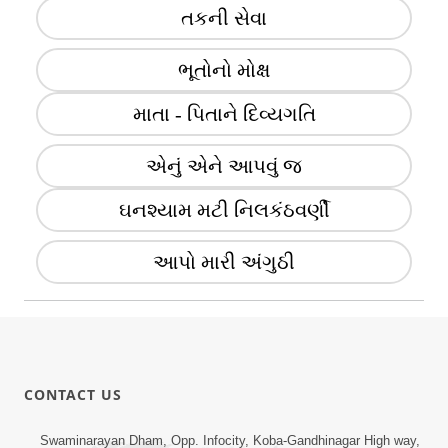
તકની સેવા
ભૂતોનો મોક્ષ
માતા - પિતાને દિવ્યગતિ
એનું એને આપવું જ
ઘનશ્યામ મટી નિલકંઠવર્ણી
આપો મારી અંગુઠી
CONTACT US
Swaminarayan Dham, Opp. Infocity, Koba-Gandhinagar High way,