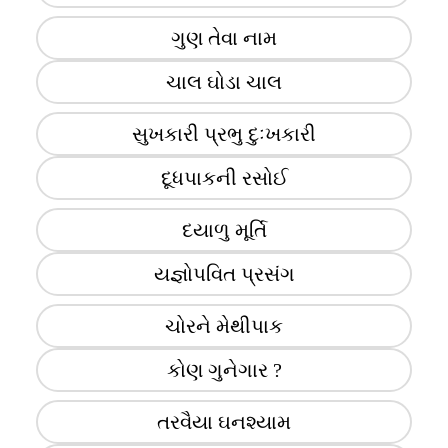
ગુણ તેવા નામ
ચાલ ઘોડા ચાલ
સુખકારી પ્રભુ દુઃખકારી
દૂધપાકની રસોઈ
દયાળુ મૂર્તિ
યજ્ઞોપવિત પ્રસંગ
ચોરને મેથીપાક
કોણ ગુનેગાર ?
તરવૈયા ઘનશ્યામ