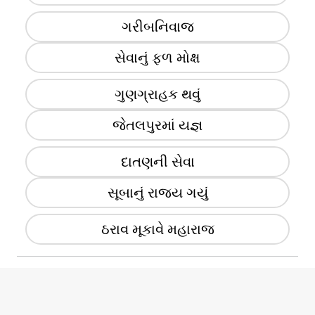
ગરીબનિવાજ
સેવાનું ફળ મોક્ષ
ગુણગ્રાહક થવું
જેતલપુરમાં યજ્ઞ
દાતણની સેવા
સૂબાનું રાજ્ય ગયું
ઠરાવ મૂકાવે મહારાજ