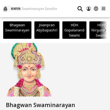
⚲
Bhagwan
Jivanpran
HDH
HDH
Swaminarayan
Abjibapashri
Gopalanand
Nirgundasj
Swami
Swami
Bhagwan Swaminarayan