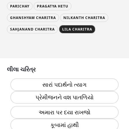
PARICHAY
PRAGATYA HETU
GHANSHYAM CHARITRA
NILKANTH CHARITRA
SAHJANAND CHARITRA
LILA CHARITRA
લીલા ચરિત્ર
સારાં પદાર્થનો ત્યાગ
પ્રેમીજનને વશ પાતળિયો
અમારા પર દયા રાખજો
કૂબામાં હાથી