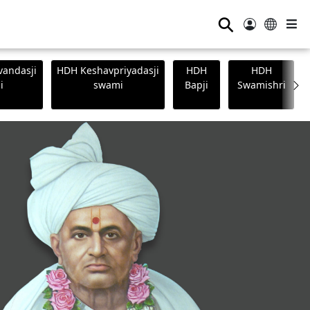
⚲
andasji
HDH Keshavpriyadasji
HDH
HDH
i
swami
Bapji
Swamishri