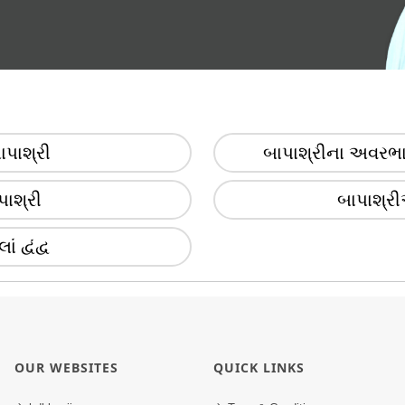
બાપાશ્રી
બાપાશ્રીના અવરભ
પાશ્રી
બાપાશ્રીએ
દ્વંદ્વ
OUR WEBSITES
QUICK LINKS