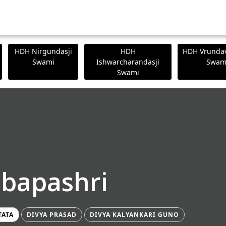
HDH Nirgundasji
HDH
HDH Vrundav
Swami
Ishwarcharandasji
Swam
Swami
ibapashri
TATA
DIVYA PRASAD
DIVYA KALYANKARI GUNO