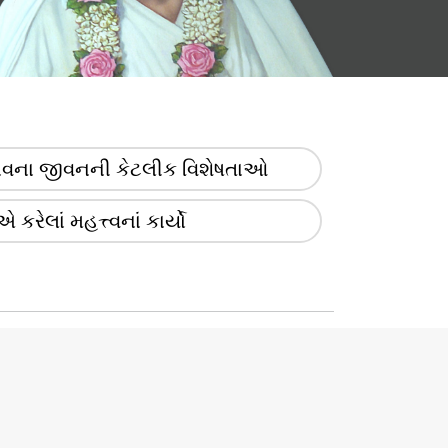
ાવના જીવનની કેટલીક વિશેષતાઓ
 કરેલાં મહત્ત્વનાં કાર્યો