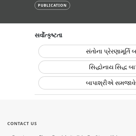
PUBLICATION
સર્વોત્કૃષ્ટતા
સંતોના પ્રેરણામૂર્તિ 
સિદ્ધોનાય સિદ્ધ બા
બાપાશ્રીએ સમજાવેલાં 
CONTACT US