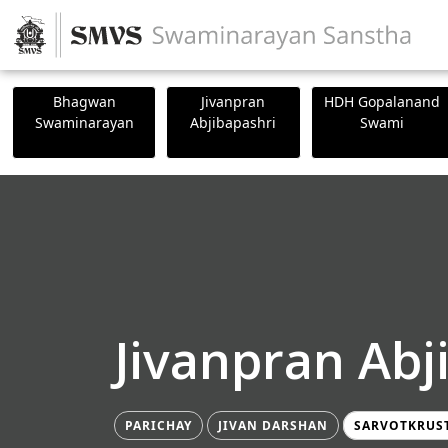
Bhagwan
Jivanpran
HDH Gopalanand
Swaminarayan
Abjibapashri
Swami
Jivanpran Abj
PARICHAY
JIVAN DARSHAN
SARVOTKRUS