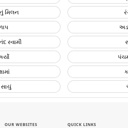
ેનું મિલન
ર
ેળાપ
અડસ
ંદ સ્વામી
સ
કર્યો
પંચ
ામાં
ક
સાચું
OUR WEBSITES
QUICK LINKS