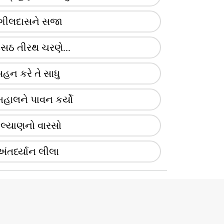
ંગીલદાસને સજા
ઠ તીરથ ચરણે...
હન કરે તે સાધુ
મહાલને પાવન કર્યો
લ્યાણનો વારસો
અંતર્ધ્યાન લીલા