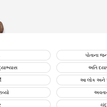
ત
પોતાના જન
્યાભ્યાસ
અતિ દયાળુ
ી
આ લોક અને પ
ાવ્યો
અવતાર
ર
ચંદ