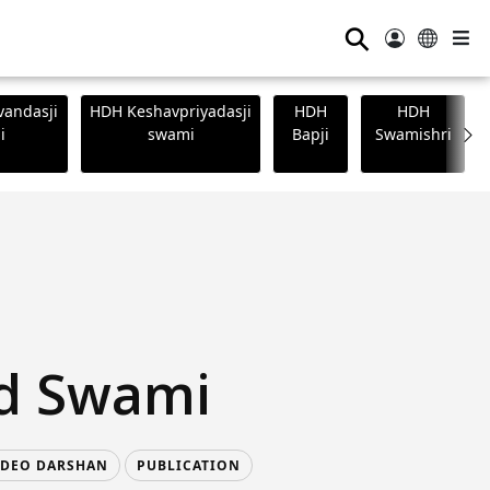
⚲
andasji
HDH Keshavpriyadasji
HDH
HDH
i
swami
Bapji
Swamishri
d Swami
IDEO DARSHAN
PUBLICATION