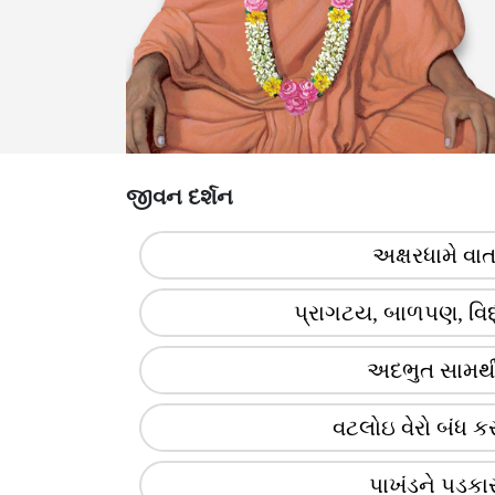
જીવન દર્શન
અક્ષરધામે વા
પ્રાગટય, બાળપણ, વિદ
અદભુત સામર્થ
વટલોઇ વેરો બંધ કર
પાખંડને પડકા