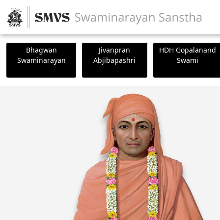
Bhagwan
Jivanpran
HDH Gopalanand
Swaminarayan
Abjibapashri
Swami