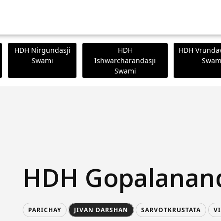
HDH Nirgundasji
HDH
HDH Vrundav
Swami
Ishwarcharandasji
Swam
Swami
HDH Gopalanan
PARICHAY
JIVAN DARSHAN
SARVOTKRUSTATA
V