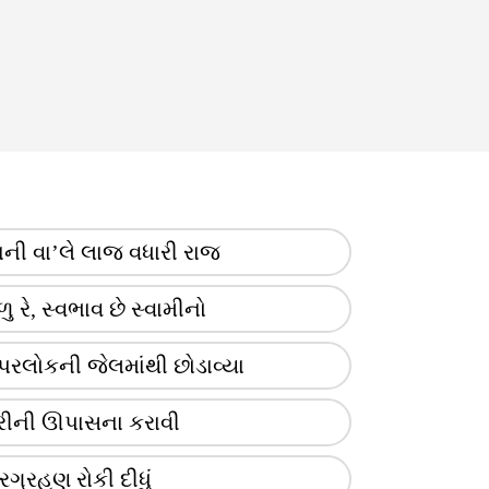
ની વા’લે લાજ વધારી રાજ
 રે, સ્વભાવ છે સ્વામીનો
રલોકની જેલમાંથી છોડાવ્યા
ીની ઊપાસના કરાવી
્રગ્રહણ રોકી દીધું