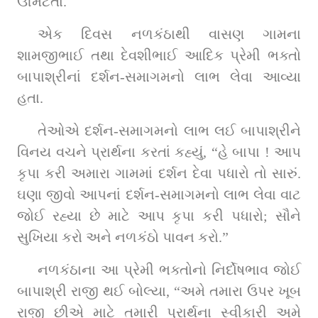
ઊમટતા.
એક દિવસ નળકંઠાથી વાસણ ગામના 
શામજીભાઈ તથા દેવશીભાઈ આદિક પ્રેમી ભક્તો 
બાપાશ્રીનાં દર્શન-સમાગમનો લાભ લેવા આવ્યા 
હતા.
તેઓએ દર્શન-સમાગમનો લાભ લઈ બાપાશ્રીને 
વિનય વચને પ્રાર્થના કરતાં કહ્યું, “હે બાપા ! આપ 
કૃપા કરી અમારા ગામમાં દર્શન દેવા પધારો તો સારું. 
ઘણા જીવો આપનાં દર્શન-સમાગમનો લાભ લેવા વાટ 
જોઈ રહ્યા છે માટે આપ કૃપા કરી પધારો; સૌને 
સુખિયા કરો અને નળકંઠો પાવન કરો.”
નળકંઠાના આ પ્રેમી ભક્તોનો નિર્દોષભાવ જોઈ 
બાપાશ્રી રાજી થઈ બોલ્યા, “અમે તમારા ઉપર ખૂબ 
રાજી છીએ માટે તમારી પ્રાર્થના સ્વીકારી અમે 