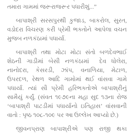
તમારા ગામમાં જરૂરાજરૂર પધારીશું...”
બાપાશ્રી સરસપુરથી કુજાડ, બાકરોલ, સુરત, 
વડોદરા વિચરણ કરી પ્રેમી ભક્તોને આપેલા વચન 
મુજબ નળકંઠામાં પધાર્યા.
બાપાશ્રી તથા મોટા મોટા સંતો બળદેવભાઈ 
શેઠની ગાડીમાં બેસી નળકંઠામાં  દેવ ધોલેરા, 
નાનોદરા, કેસરડી, ઝાંપ, વનાળિયા, મેટાળ, 
ઉપરદળ, રેથળ આદિ ગામોમાં થઈ વાંસવા ગામે 
પધાર્યા. ત્યાં સૌ પ્રેમી હરિભક્તોએ બાપાશ્રીનું 
સામૈયું કર્યું. (સંવત ૧૯૭૯ના મહા સુદ ૧૩ના રોજ 
‘બાપાશ્રી પાટડીમાં પધાર્યાનો ઇતિહાસ’ વાંસવાની 
વાતો : પૃષ્ઠ ૧૦૮-૧૦૯ પર આ ઉલ્લેખ આપ્યો છે.)
જીવનપ્રાણ બાપાશ્રીએ પણ રાજી થકા 