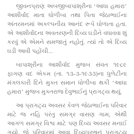
જીવનપ્રાણ અબજીબાપાશ્રીના ‘આધા હમારા’ 
આશીર્વાદ માતા ધોળીબા તથા પિતા જેઠાભાઈના 
અંતરમનમાં અકલ્પનીય આનંદ રૂપે ઘોળાતા હતા. 
એ આશીર્વાદના અવતરણની દિવ્ય ઘડીને વધાવવા શું 
કરવું એ એમને સમજાતું નહોતું. ત્યાં તો એ દિવ્ય 
ઘડી આવી પહોંચી...
બાપાશ્રીના આશીર્વાદ મુજબ સંવત ૧૯૮૯ 
ફાગણ વદ એકમ (તા. ૧૩-૩-૧૯૩૩)ના ધુળેટીના 
મંગલકારી દિને મુક્ત સમાન ધોળીબા થકી ‘આધા 
હમારા’ મુજબ મુક્તરાજ દેવુભાઈનું પ્રાગટ્ય થયું.
આ પ્રાગટ્ય અવસર કેવળ જેઠાભાઈના પરિવાર 
માટે જ નહિ પરંતુ સમગ્ર વાસણ ગામ, એથી 
આગળ સમગ્ર વિશ્વ માટે પણ દિવ્ય અવસર મનાઈ 
ગયો. જે પરિવારમાં આવા દિવ્યપુરુષનું પ્રાગટ્ય 