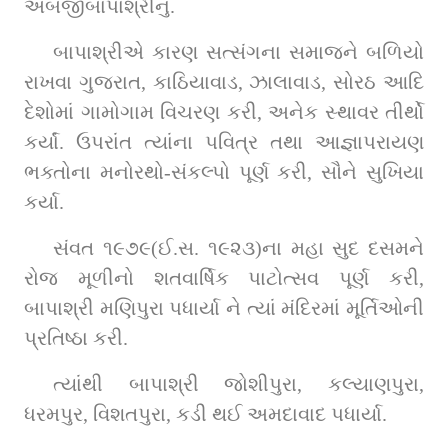
અબજીબાપાશ્રીનું.
બાપાશ્રીએ કારણ સત્સંગના સમાજને બળિયો 
રાખવા ગુજરાત, કાઠિયાવાડ, ઝાલાવાડ, સોરઠ આદિ 
દેશોમાં ગામોગામ વિચરણ કરી, અનેક સ્થાવર તીર્થો 
કર્યાં. ઉપરાંત ત્યાંના પવિત્ર તથા આજ્ઞાપરાયણ 
ભક્તોના મનોરથો-સંકલ્પો પૂર્ણ કરી, સૌને સુખિયા 
કર્યા.
સંવત ૧૯૭૯(ઈ.સ. ૧૯૨૩)ના મહા સુદ દસમને 
રોજ મૂળીનો શતવાર્ષિક પાટોત્સવ પૂર્ણ કરી, 
બાપાશ્રી મણિપુરા પધાર્યા ને ત્યાં મંદિરમાં મૂર્તિઓની 
પ્રતિષ્ઠા કરી.
ત્યાંથી બાપાશ્રી જોશીપુરા, કલ્યાણપુરા, 
ધરમપુર, વિશતપુરા, કડી થઈ અમદાવાદ પધાર્યા.