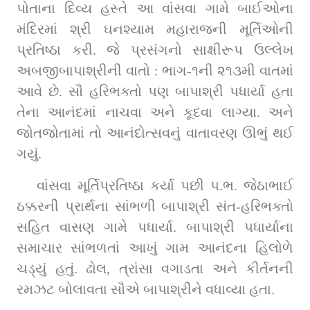
પોતાના દિવ્ય હસ્તે આ વાંસવા ગામે બાઈઓના 
મંદિરમાં શ્રી ઘનશ્યામ મહારાજની મૂર્તિઓની 
પ્રતિષ્ઠા કરી. જે પ્રસંગનો સાક્ષીરૂપ ઉલ્લેખ 
અબજીબાપાશ્રીની વાતો : ભાગ-૧ની ૨૧૩મી વાતમાં 
આવે છે. સૌ હરિભક્તો પણ બાપાશ્રી પધાર્યા હતા 
તેના આનંદમાં નાચવા અને કૂદવા લાગ્યા. અને 
જોતજોતામાં તો આનંદોત્સવનું વાતાવરણ ઊભું થઈ 
ગયું.
વાંસવા મૂર્તિપ્રતિષ્ઠા કર્યા પછી પ.ભ. જેઠાભાઈ 
ઠક્કરની પ્રાર્થના સાંભળી બાપાશ્રી સંત-હરિભક્તો 
સહિત વાસણ ગામે પધાર્યા. બાપાશ્રી પધાર્યાના 
સમાચાર સાંભળતાં આખું ગામ આનંદના હિલોળે 
ચડ્યું હતું. ઢોલ, ત્રાંસા વગાડતા અને કીર્તનની 
રમઝટ બોલાવતા સૌએ બાપાશ્રીને વધાવ્યા હતા.