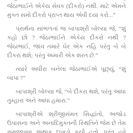
જેઠાભાઈને એકેય સેવક (દીકરો) નથી. માટે એમને 
મુક્ત સમો દીકરો પ્રાપ્ત થાય એવી દયા કરો...”
પ્રાર્થના સાંભળતાં જ બાપાશ્રી બોલ્યા જે, “શું 
કહો છો ? જેઠાભાઈને એકેય દીકરો નથી ? 
જેઠાભાઈ, જાવ તમારે ઘેર એક નહિ પરંતુ બે બે 
દીકરા થશે; પરંતુ અમારી એક શરત છે.”
ત્યારે અધીરા બનેલા જેઠાભાઈએ પૂછ્યું, “શું 
બાપા ?”
બાપાશ્રી બોલ્યા જે, “બે દીકરા થશે, પરંતુ આધા 
તુમ્હારા અને આધા હમારા.”
બાપાશ્રીએ શ્રીજીસંમત સિદ્ધાંતો, અજોડ 
ઉપાસના અને અનાદિમુક્તની સ્થિતિને જેમ છે તેમ 
સમજાવવા અથાક દાખડો કર્યો હતો. પરંતુ હવે 