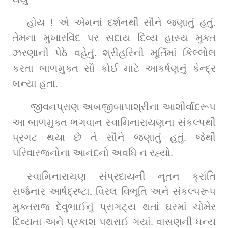
હોય ! એ એમનાં દર્શનથી સૌને જણાતું હતું. 
તેમના મુખારવિંદ પર સદાય દિવ્ય હાસ્ય મુક્ત 
ઝરણાની પેઠે વહેતું. શ્રીહરિની મૂર્તિમાં કિલ્લોલ 
કરતા બાળમુક્ત સૌ કોઈ માટે આકર્ષણનું કેન્દ્ર 
બન્યા હતા.
 જીવનપ્રાણ અબજીબાપાશ્રીના આશીર્વાદરૂપ 
આ બાળમુક્ત ભગવાન સ્વામિનારાયણના સંકલ્પથી 
પ્રગટ થયા છે તે સૌને જણાતું હતું. જેથી 
પરિવારજનોના આનંદનો અવધિ ન રહ્યો.
સ્વામિનારાયણ સંપ્રદાયની નૂતન ક્રાંતિ 
સર્જનાર આર્ષદ્રષ્ટા, વિરલ વિભૂતિ અને સંકલ્પરૂપ 
મુક્તરાજ દેવુભાઈનું પ્રાગટ્ય થતાં ઘરમાં ચોમેર 
દિવ્યતા અને પ્રકાશ પથરાઈ ગયાં. વાસણની ધન્ય 