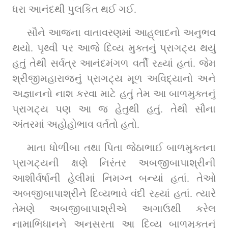
ધરા આનંદથી પુલકિત થઈ ગઈ.
સૌને આજના વાતાવરણમાં આહ્‌લાદનો અનુભવ 
થયો. પૃથ્વી પર આજે દિવ્ય મુક્તનું પ્રાગટ્ય થયું 
હતું તેથી સર્વત્ર આનંદમંગળ વર્તી રહ્યાં હતાં. જેમ 
શ્રીજીમહારાજનું પ્રાગટ્ય મૂળ અવિદ્યાનો અને 
અજ્ઞાનનો નાશ કરવા માટે હતું તેમ આ બાળમુક્તનું 
પ્રાગટ્ય પણ આ જ હેતુથી હતું. તેથી સૌના 
અંતરમાં અહોહોભાવ વર્તતો હતો.
માતા ધોળીબા તથા પિતા જેઠાભાઈ બાળમુક્તના 
પ્રાગટ્યની ક્ષણે નિરંતર અબજીબાપાશ્રીની 
આશીર્વર્ષાની હેલીમાં નિમગ્ન બન્યાં હતાં. તેઓ 
અબજીબાપાશ્રીને દિવ્યભાવે વંદી રહ્યાં હતાં. ત્યારે 
તેમણે અબજીબાપાશ્રીએ અગાઉથી કરેલ 
નામાભિધાનને અનુસરતા આ દિવ્ય બાળમુક્તનું 