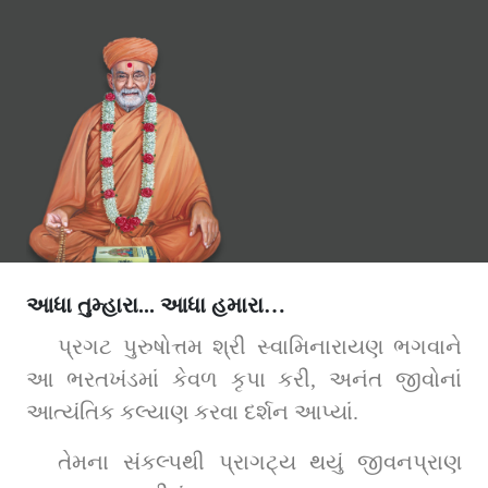
આધા તુમ્હારા... આધા હમારા…
પ્રગટ પુરુષોત્તમ શ્રી સ્વામિનારાયણ ભગવાને 
આ ભરતખંડમાં કેવળ કૃપા કરી, અનંત જીવોનાં 
આત્યંતિક કલ્યાણ કરવા દર્શન આપ્યાં.
તેમના સંકલ્પથી પ્રાગટ્ય થયું જીવનપ્રાણ 