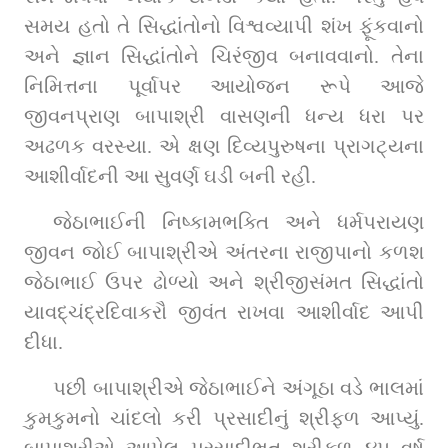
સમય હતો તે સિદ્ધાંતોનો વિશ્વવ્યાપી શંખ ફૂંકવાનો 
અને જ્ઞાન સિદ્ધાંતોને ચિરંજીવ બનાવવાનો. તેના 
નિમિત્તના પૂર્વાપર આયોજન રૂપે આજે 
જીવનપ્રાણ બાપાશ્રી વાસણની ધન્ય ધરા પર 
અઢળક વરસ્યા. એ ક્ષણ દિવ્યપુરુષના પ્રાગટ્યના 
આશીર્વાદની આ સુવર્ણ ઘડી બની રહી.
જેઠાભાઈની નિષ્કામભક્તિ અને ધર્મપરાયણ 
જીવન જોઈ બાપાશ્રીએ અંતરના રાજીપાનો કળશ 
જેઠાભાઈ ઉપર ઢોળ્યો અને શ્રીજીસંમત સિદ્ધાંતો 
યાવદ્‌ચંદ્રદિવાકરૌ જીવંત રાખવા આશીર્વાદ આપી 
દીધા.
પછી બાપાશ્રીએ જેઠાભાઈને અંગૂઠા વડે ભાલમાં 
કુમકુમનો ચાંદલો કરી પ્રસાદીનું શ્રીફળ આપ્યું. 
બાપાશ્રીએ આપેલ પ્રસાદીભૂત શ્રીફળ ૪૫ વર્ષ 