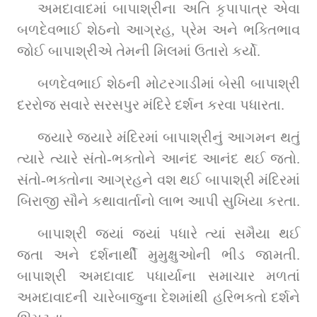
અમદાવાદમાં બાપાશ્રીના અતિ કૃપાપાત્ર એવા 
બળદેવભાઈ શેઠનો આગ્રહ, પ્રેમ અને ભક્તિભાવ 
જોઈ બાપાશ્રીએ તેમની મિલમાં ઉતારો કર્યો.
બળદેવભાઈ શેઠની મોટરગાડીમાં બેસી બાપાશ્રી 
દરરોજ સવારે સરસપુર મંદિરે દર્શન કરવા પધારતા.
જ્યારે જ્યારે મંદિરમાં બાપાશ્રીનું આગમન થતું 
ત્યારે ત્યારે સંતો-ભક્તોને આનંદ આનંદ થઈ જતો. 
સંતો-ભક્તોના આગ્રહને વશ થઈ બાપાશ્રી મંદિરમાં 
બિરાજી સૌને કથાવાર્તાનો લાભ આપી સુખિયા કરતા.
બાપાશ્રી જ્યાં જ્યાં પધારે ત્યાં સમૈયા થઈ 
જતા અને દર્શનાર્થી મુમુક્ષુઓની ભીડ જામતી. 
બાપાશ્રી અમદાવાદ પધાર્યાના સમાચાર મળતાં 
અમદાવાદની ચારેબાજુના દેશમાંથી હરિભક્તો દર્શને 