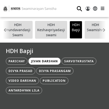
⚲
HDH
HDH
HDH
HDH
Vrundavandasji
Keshavpriyadasji
Bapji
Swamishri
Swami
swami
HDH Bapji
PARICHAY
JIVAN DARSHAN
SARVOTKRUSTATA
DIVYA PRASAD
DIVYA PRASANGAM
VIDEO DARSHAN
PUBLICATION
ANTARDHYAN LILA