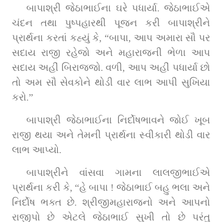
બાપાશ્રી જેઠાભાઈના ઘરે પધાર્યા. જેઠાભાઈએ 
ચંદન તથા પુષ્પહારથી પૂજન કરી બાપાશ્રીને 
પ્રાર્થના કરતાં કહ્યું કે, “બાપા, આપ અમારા સૌ પર 
સદાય રાજી રહેજો અને મહારાજની ભેળા આપ 
સદાય અહીં બિરાજજો. વળી, આપ અહીં પધાર્યા છો 
તો અમ સૌ સેવકોને થોડી વાર લાભ આપી સુખિયા 
કરો.”
બાપાશ્રી જેઠાભાઈના નિર્દોષભાવને જોઈ ખૂબ 
રાજી થયા અને તેમની પ્રાર્થના સ્વીકારી થોડી વાર 
લાભ આપ્યો.
બાપાશ્રીને વાંસવા ગામના લાલજીભાઈએ 
પ્રાર્થના કરી કે, “હે બાપા ! જેઠાભાઈ બહુ ભલા અને 
નિર્દોષ ભક્ત છે. શ્રીજીમહારાજનો અને આપનો 
રાજીપો છે એટલે જેઠાભાઈ સુખી તો છે પરંતુ 