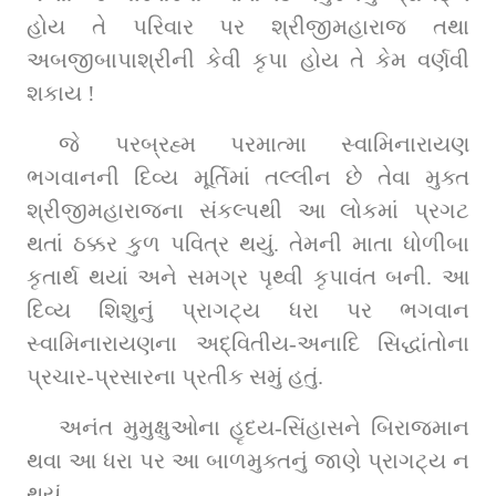
હોય તે પરિવાર પર શ્રીજીમહારાજ તથા 
અબજીબાપાશ્રીની કેવી કૃપા હોય તે કેમ વર્ણવી 
શકાય !
જે પરબ્રહ્મ પરમાત્મા સ્વામિનારાયણ 
ભગવાનની દિવ્ય મૂર્તિમાં તલ્લીન છે તેવા મુક્ત 
શ્રીજીમહારાજના સંકલ્પથી આ લોકમાં પ્રગટ 
થતાં ઠક્કર કુળ પવિત્ર થયું. તેમની માતા ધોળીબા 
કૃતાર્થ થયાં અને સમગ્ર પૃથ્વી કૃપાવંત બની. આ 
દિવ્ય શિશુનું પ્રાગટ્ય ધરા પર ભગવાન 
સ્વામિનારાયણના અદ્વિતીય-અનાદિ સિદ્ધાંતોના 
પ્રચાર-પ્રસારના પ્રતીક સમું હતું.
અનંત મુમુક્ષુઓના હૃદય-સિંહાસને બિરાજમાન 
થવા આ ધરા પર આ બાળમુક્તનું જાણે પ્રાગટ્ય ન 
થયું