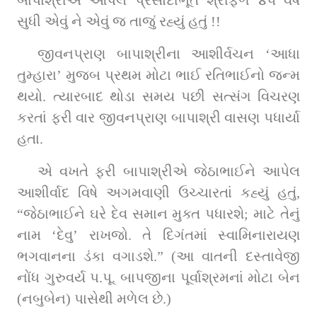
સુધી એવું ને એવું જ તાજું રહ્યું હતું !!
જીવનપ્રાણ બાપાશ્રીના આશીર્વચન ‘આધા 
તુમ્હારા’ મુજબ પ્રથમ મોટા ભાઈ રતિભાઈનો જન્મ 
થયો. ત્યારબાદ થોડા સમય પછી સત્સંગ વિચરણ 
કરતાં ફરી વાર જીવનપ્રાણ બાપાશ્રી વાસણ પધાર્યા 
હતા.
એ વખતે ફરી બાપાશ્રીએ જેઠાભાઈને આપેલ 
આશીર્વાદ વિષે અગમવાણી ઉચ્ચારતાં કહ્યું હતું, 
“જેઠાભાઈને ઘરે દેવ સમાન મુક્ત પધારશે; માટે તેનું 
નામ ‘દેવુ’ રાખજો. તે દિગંતમાં સ્વામિનારાયણ 
ભગવાનના ડંકા વગાડશે.” (આ વાતની દસ્તાવેજી 
નોંધ ગુરુવર્ય પ.પૂ. બાપજીના પૂર્વાશ્રમનાં મોટા બેન 
(નબુબેન) પાસેથી મળેલ છે.)