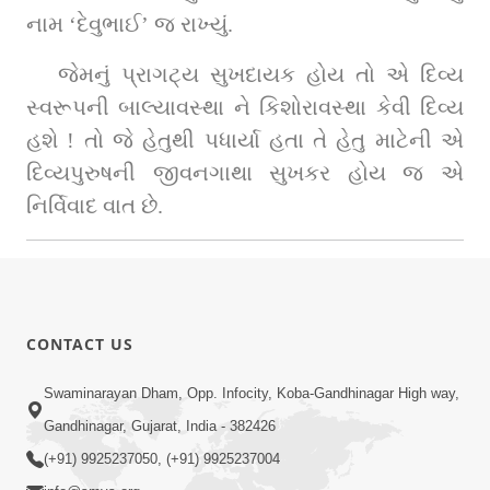
નામ ‘દેવુભાઈ’ જ રાખ્યું.
જેમનું પ્રાગટ્ય સુખદાયક હોય તો એ દિવ્ય 
સ્વરૂપની બાલ્યાવસ્થા ને કિશોરાવસ્થા કેવી દિવ્ય 
હશે ! તો જે હેતુથી પધાર્યા હતા તે હેતુ માટેની એ 
દિવ્યપુરુષની જીવનગાથા સુખકર હોય જ એ 
નિર્વિવાદ વાત છે.
CONTACT US
Swaminarayan Dham, Opp. Infocity, Koba-Gandhinagar High way,
Gandhinagar, Gujarat, India - 382426
(+91) 9925237050, (+91) 9925237004