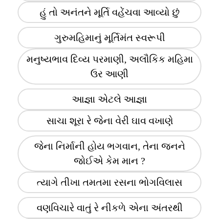
હું તો અનંતને મૂર્તિ વહેંચવા આવ્યો છું
ગુરુમહિમાનું મૂર્તિમંત સ્વરૂપી
મનુષ્યભાવ દિવ્ય પરમાણી, અલૌકિક મહિમા
ઉર આણી
આજ્ઞા એટલે આજ્ઞા
સાચા શૂરા રે જેના વેરી ઘાવ વખાણે
જેના નિર્માની હોય ભગવાન, તેના જનને
જોઈએ કેમ માન ?
ત્યાગે તીખા તમતમા રસના ભોગવિલાસ
વણવિચારે વાતું રે નીકળે એના અંતરથી