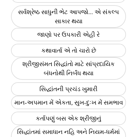
સર્વશ્રેષ્ઠ સાધુની ભેટ આપજો... એ સંકલ્પ
સાકાર થયા
જાણો પર ઉપકારી એહી રે
કથાવાર્તા એ તો ચારો છે
શ્રીજીસંમત સિદ્ધાંતો માટે સાંપ્રદાયિક
બંધનોથી નિર્બંધ થયા
સિદ્ધાંતની પ્રચંડ ખુમારી
માન-અપમાન મેં એકતા, સુખ-દુઃખ મેં સમભાવ
કર્તાપણું બસ એક શ્રીજીનું
સિદ્ધાંતમાં સમાધાન નહિ અને નિયમ-ધર્મમાં