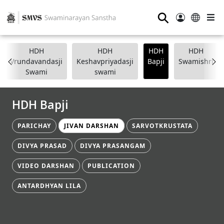
⚲
HDH
HDH
HDH
HDH
Vrundavandasji
Keshavpriyadasji
Bapji
Swamishri
Swami
swami
HDH Bapji
PARICHAY
JIVAN DARSHAN
SARVOTKRUSTATA
DIVYA PRASAD
DIVYA PRASANGAM
VIDEO DARSHAN
PUBLICATION
ANTARDHYAN LILA