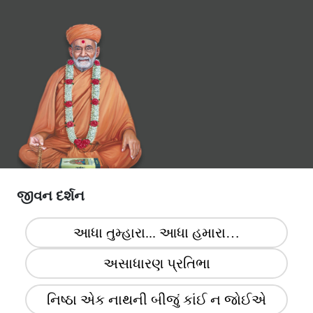
જીવન દર્શન
આધા તુમ્હારા... આધા હમારા…
અસાધારણ પ્રતિભા
નિષ્ઠા એક નાથની બીજું કાંઈ ન જોઈએ