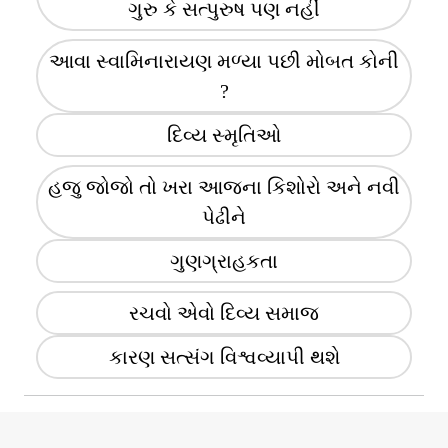
ગુરુ કે સત્પુરુષ પણ નહીં
આવા સ્વામિનારાયણ મળ્યા પછી મોબત કોની
?
દિવ્ય સ્મૃતિઓ
હજુ જોજો તો ખરા આજના કિશોરો અને નવી
પેઢીને
ગુણગ્રાહકતા
રચવો એવો દિવ્ય સમાજ
કારણ સત્સંગ વિશ્વવ્યાપી થશે