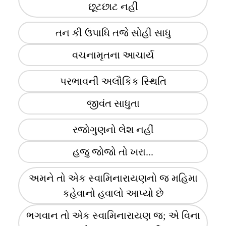
છૂટછાટ નહીં
તન કી ઉપાધિ તજે સોહી સાધુ
વચનામૃતના આચાર્ય
પરભાવની અલૌકિક સ્થિતિ
જીવંત સાધુતા
રજોગુણનો લેશ નહીં
હજુ જોજો તો ખરા...
અમને તો એક સ્વામિનારાયણનો જ મહિમા
કહેવાનો હવાલો આપ્યો છે
ભગવાન તો એક સ્વામિનારાયણ જ; એ વિના