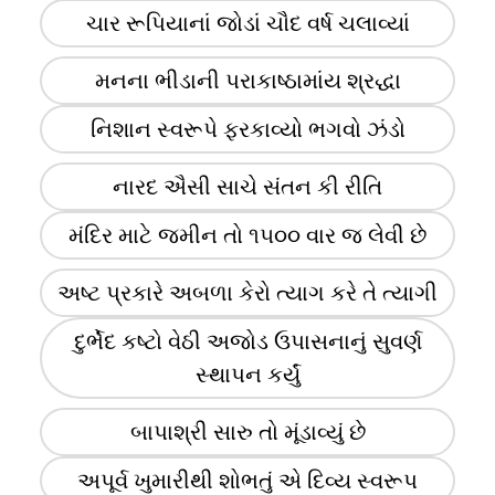
ચાર રૂપિયાનાં જોડાં ચૌદ વર્ષ ચલાવ્યાં
મનના ભીડાની પરાકાષ્ઠામાંય શ્રદ્ધા
નિશાન સ્વરૂપે ફરકાવ્યો ભગવો ઝંડો
નારદ ઐસી સાચે સંતન કી રીતિ
મંદિર માટે જમીન તો ૧૫૦૦ વાર જ લેવી છે
અષ્ટ પ્રકારે અબળા કેરો ત્યાગ કરે તે ત્યાગી
દુર્ભેદ કષ્ટો વેઠી અજોડ ઉપાસનાનું સુવર્ણ
સ્થાપન કર્યું
બાપાશ્રી સારુ તો મૂંડાવ્યું છે
અપૂર્વ ખુમારીથી શોભતું એ દિવ્ય સ્વરૂપ