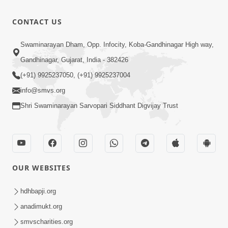
CONTACT US
Swaminarayan Dham, Opp. Infocity, Koba-Gandhinagar High way,
Gandhinagar, Gujarat, India - 382426
(+91) 9925237050, (+91) 9925237004
info@smvs.org
Shri Swaminarayan Sarvopari Siddhant Digvijay Trust
OUR WEBSITES
hdhbapji.org
anadimukt.org
smvscharities.org