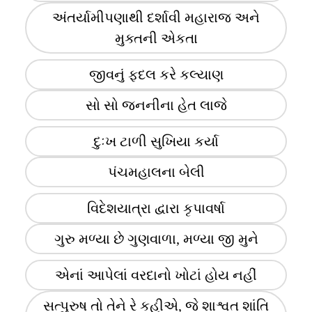
અંતર્યામીપણાથી દર્શાવી મહારાજ અને
મુક્તની એકતા
જીવનું ફદલ કરે કલ્યાણ
સો સો જનનીના હેત લાજે
દુઃખ ટાળી સુખિયા કર્યા
પંચમહાલના બેલી
વિદેશયાત્રા દ્વારા કૃપાવર્ષા
ગુરુ મળ્યા છે ગુણવાળા, મળ્યા જી મુને
એનાં આપેલાં વરદાનો ખોટાં હોય નહીં
સત્પુરુષ તો તેને રે કહીએ, જે શાશ્વત શાંતિ