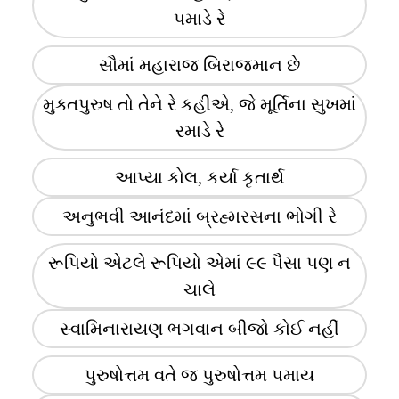
પમાડે રે
સૌમાં મહારાજ બિરાજમાન છે
મુક્તપુરુષ તો તેને રે કહીએ, જે મૂર્તિના સુખમાં
રમાડે રે
આપ્યા કોલ, કર્યા કૃતાર્થ
અનુભવી આનંદમાં બ્રહ્મરસના ભોગી રે
રૂપિયો એટલે રૂપિયો એમાં ૯૯ પૈસા પણ ન
ચાલે
સ્વામિનારાયણ ભગવાન બીજો કોઈ નહીં
પુરુષોત્તમ વતે જ પુરુષોત્તમ પમાય