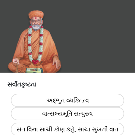
સર્વોતકૃષ્ટતા
અદ્ભુત વ્યક્તિત્વ
વાત્સલ્યમૂર્તિ સત્પુરુષ
સંત વિના સાચી કોણ કહે, સાચા સુખની વાત