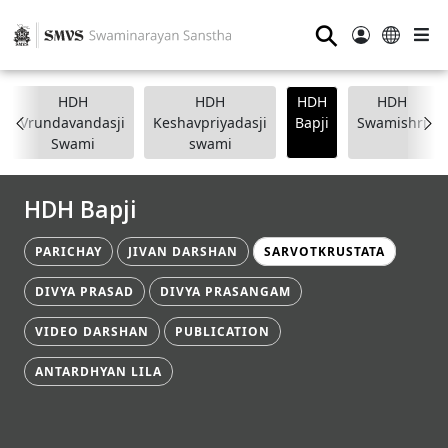
⚲
HDH
HDH
HDH
HDH
Vrundavandasji
Keshavpriyadasji
Bapji
Swamishri
Swami
swami
HDH Bapji
PARICHAY
JIVAN DARSHAN
SARVOTKRUSTATA
DIVYA PRASAD
DIVYA PRASANGAM
VIDEO DARSHAN
PUBLICATION
ANTARDHYAN LILA