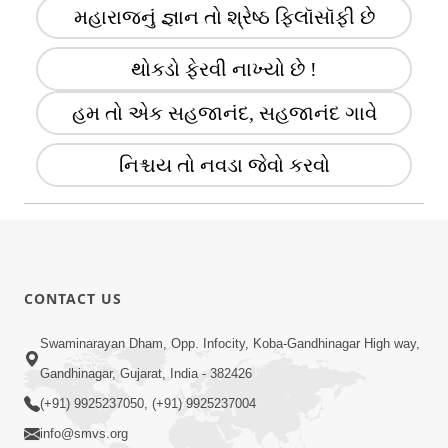
મહારાજનું જ્ઞાન તો શ્રેષ્ઠ ફિલૉસૉફી છે
થોક્ડો ફેરવી નાખ્યો છે !
હમ તો એક સહજાનંદ, સહજાનંદ ગાવે
નિશ્ચય તો નવડા જેવો કરવો
CONTACT US
Swaminarayan Dham, Opp. Infocity, Koba-Gandhinagar High way,
Gandhinagar, Gujarat, India - 382426
(+91) 9925237050, (+91) 9925237004
info@smvs.org