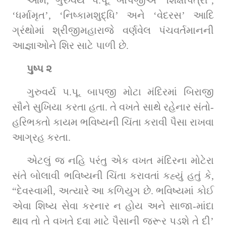
‘ધર્મામૃત’, ‘નિષ્કામશુદ્ધિ’ અને ‘વેદરસ’ આદિ 
ગ્રંથોમાં શ્રીજીમહારાજે વર્ણવેલ પંચવર્તમાનની 
આજ્ઞાઓને શિર સાટે પાળી છે.
પુષ્પ ૨
ગુરુવર્ય પ.પૂ. બાપજી મોટા મંદિરમાં બિરાજી 
સૌને સુખિયા કરતા હતા. તે વખતે સાથે રહેનાર સંતો-
હરિભક્તો કાયમ ભવિષ્યની ચિંતા કરાવી પૈસા રાખવા 
આગ્રહ કરતા.
એટલું જ નહિ પરંતુ એક વખત મંદિરના મોટેરા 
સંતે બોલાવી ભવિષ્યની ચિંતા કરાવતાં કહ્યું હતું કે, 
“દેવસ્વામી, અત્યારે આ કળિયુગ છે. ભવિષ્યમાં કોઈ 
એવા શિષ્ય સેવા કરનાર ન હોય અને સાજા-માંદા 
થાવ તો તે વખતે દવા માટે પૈસાની જરૂર પડશે તે દી’ 