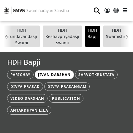
⚲
HDH
HDH
HDH
HDH
Vrundavandasji
Keshavpriyadasji
Bapji
Swamishri
Swami
swami
HDH Bapji
PARICHAY
JIVAN DARSHAN
SARVOTKRUSTATA
DIVYA PRASAD
DIVYA PRASANGAM
VIDEO DARSHAN
PUBLICATION
ANTARDHYAN LILA