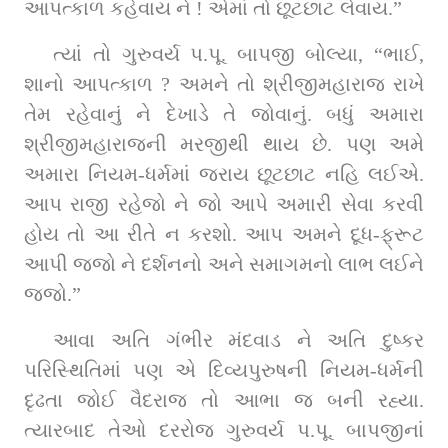
આપત્કાળ કહેવાય ને ! એમાં તો છૂટછાટ લેવાય.”
ત્યાં તો ગુરુવર્ય પ.પૂ. બાપજી બોલ્યા, “ભાઈ, 
શાનો આપત્કાળ ? અમને તો શ્રીજીમહારાજ રાખે 
તેમ રહેવાનું ને દેખાડે તે જોવાનું. બધું અમારા 
શ્રીજીમહારાજની મરજીથી થાય છે. પણ અમે 
અમારા નિયમ-ધર્મમાં જરાય છૂટછાટ નહિ લઈએ. 
આપ રાજી રહેજો ને જો આપે અમારી સેવા કરવી 
હોય તો આ રીતે ન કરશો. આપ અમને દૂધ-ફ્રૂટ 
આપી જજો ને દર્શનનો અને સમાગમનો લાભ લઈને 
જજો.”
આવા અતિ ગંભીર મંદવાડ ને અતિ દુષ્કર 
પરિસ્થિતિમાં પણ એ દિવ્યપુરુષની નિયમ-ધર્મની 
દૃઢતા જોઈ વૈદરાજ તો આભા જ બની રહ્યા. 
ત્યારબાદ તેઓ દરરોજ ગુરુવર્ય પ.પૂ. બાપજીનાં 