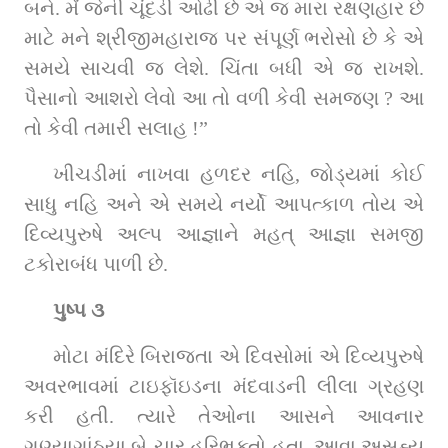
બને. મેં જેની ચૂંદડી ઓઢી છે એ જ મારા રક્ષણહાર છે 
માટે મને શ્રીજીમહારાજ પર સંપૂર્ણ ભરોસો છે કે એ 
સમયે સાચવી જ લેશે. ચિંતા બધી એ જ રાખશે. 
પૈસાનો આશરો લેવો આ તો વળી કેવી સમજણ ? આ 
તો કેવી તમારી સલાહ !”
ખીચડીમાં નાખવા હળદર નહિ, જોડ્યમાં કોઈ 
સાધુ નહિ અને એ સમયે નર્યો આપત્કાળ તોય એ 
દિવ્યપુરુષે અલ્પ આજ્ઞાને મહત્‌ આજ્ઞા સમજી 
ટકોરાબંધ પાળી છે.
પુષ્પ ૩
મોટા મંદિરે બિરાજતા એ દિવસોમાં એ દિવ્યપુરુષે 
અવરભાવમાં ટાઇફૉઇડના મંદવાડની લીલા ગ્રહણ 
કરી હતી. ત્યારે તેઓના આસને આવનાર 
ગણ્યાગાંઠ્યા બે-ચાર હરિભક્તો હતા. આવા અસહ્ય 