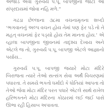
અજોડ એવા ગુરુવર્ય પ.પૂ. બાપજીનો જોટો આ 
સંપ્રદાયમાં જોવા નહિ મળે.”
ગઢડા છેલ્લાના ૩૮મા વચનામૃતના શબ્દો 
‘ભગવાનનું અલ્પ વચન હોય તેમાં પણ ફેર પડે તો તે 
મહત્‌ વચનમાં ફેર પડ્યો હોય તેમ માનતા હોય.’ એ 
વ્હાલા બાપજીના જીવનમાં તાદૃશ્ય દેખાય અને 
એટલે જ તો, ગુરુવર્ય પ.પૂ. બાપજી એટલે આજ્ઞાનો 
પર્યાય...
ગુરુવર્ય પ.પૂ. બાપજી જ્યારે મોટા મંદિરે 
બિરાજતા ત્યારે તેઓ સત્સંગ સેવા અર્થે વિચરણમાં 
પધારતા. તે સમયે ભક્તો ધર્માદો કે ધોતિયાં આપતા તો 
તેઓ જેવા મોટા મંદિર પરત પધારે એટલે સાથે રાખેલ 
હરિભક્તને મોટા મંદિરના કોઠારમાં લઈ જઈ પાસે 
ઊભા રહી હિસાબ અપાવતા.