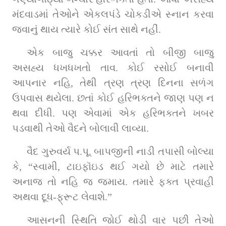
મંદવાડમાં તેઓને એકલપંડે ચોકડીએ સ્નાન કરવા 
જવાનું થાય ત્યારે કોઈ સંત સાથે નહીં.
એક બાજુ ચક્કર આવતાં તો બીજી બાજુ 
અસહ્ય ધખધખતો તાવ. કોઈ રસોઈ બનાવી 
આપનાર નહિ, તેથી ત્રણ ત્રણ દિનના સળંગ 
ઉપવાસ થયેલા. છતાં કોઈ હરિભક્તને જાણ પણ ન 
થવા દીધી. પણ એવામાં એક હરિભક્તને ખબર 
પડવાથી તેઓ વૈદને બોલાવી લાવ્યા.
વૈદ ગુરુવર્ય પ.પૂ. બાપજીની નાડી તપાસી બોલ્યા 
કે, “સ્વામી, ટાઇફૉઇડ થઈ ગયો છે માટે તમારે 
અનાજ તો નહિ જ જમાય. તમારે ફક્ત પ્રવાહી 
અથવા દૂધ-ફ્રૂટ લેવાશે.”
આસનની સ્થિતિ જોઈ થોડી વાર પછી તેઓ 