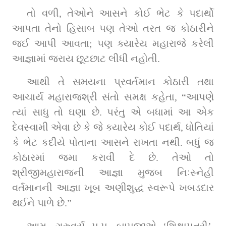
તો વળી, તેઓને આસને કોઈ ભેટ કે પદાર્થો 
આપતા તેનો હિસાબ પણ તેઓ તરત જ કોઠારીને 
જઈ આપી આવતા; પણ ક્યારેય મહારાજે કરેલી 
આજ્ઞામાં જરાય છૂટછાટ લીધી નહોતી.
આથી તે સમયના પ્રવર્તમાન કોઠારી તથા 
આચાર્ય મહારાજશ્રી સંતો સમક્ષ કહેતા, “આપણે 
ત્યાં સાધુ તો ઘણા છે. પરંતુ એ બધામાં આ એક 
દેવસ્વામી એવા છે કે જે ક્યારેય કોઈ પદાર્થ, ધોતિયાં 
કે ભેટ કદીયે પોતાના આસને રાખતા નથી. બધું જ 
કોઠારમાં જમા કરાવી દે છે. તેઓ તો 
શ્રીજીમહારાજની આજ્ઞા મુજબ નિઃસ્નેહી 
વર્તમાનની આજ્ઞા ખૂબ અણીશુદ્ધ સ્વરૂપે ખબડદાર 
થઈને પાળે છે.”
આમ, ગુરુવર્ય પ.પૂ. બાપજીએ ‘શિક્ષાપત્રી’, 