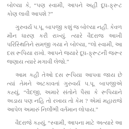
બોલ્યા કે, “પણ સ્વામી, આપને અહીં દૂધ-ફ્રૂટ 
કોણ લાવી આપશે ?”
ગુરુવર્ય પ.પૂ. બાપજી કશું જ બોલ્યા નહીં. કેવળ 
મૌન ધારણ કરી રાખ્યું. ત્યારે વૈદરાજ આખી 
પરિસ્થિતિને સમજી ગયા ને બોલ્યા, “લો સ્વામી, આ 
દસ રૂપિયા રાખો. આપને જ્યારે દૂધ-ફ્રૂટની જરૂર 
જણાય ત્યારે મગાવી લેજો.”
આમ કહી તેઓ દસ રૂપિયા આપવા જાય છે 
ત્યાં તેમને અટકાવતાં ગુરુવર્ય પ.પૂ. બાપજીએ 
કહ્યું, “વૈદજી, અમારે સંતોને પૈસા કે રૂપિયાને 
અડાય પણ નહિ તો રખાય તો કેમ ? એમાં મહારાજે 
આપેલ અમારું નિર્લોભી વર્તમાન લોપાય.”
વૈદરાજે કહ્યું, “સ્વામી, આપના માટે અત્યારે આ 