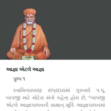
આજ્ઞા એટલે આજ્ઞા
પુષ્પ ૧
સ્વામિનારાયણ સંપ્રદાયમાં ગુરુવર્ય પ.પૂ. 
બાપજી માટે મોટેરા સંતો કહેતા હોય છે, “બાપજી 
એટલે આજ્ઞાપાલનની સાક્ષાત્‌ મૂર્તિ. આજ્ઞાપાલનમાં 