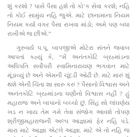
શું કરશો ? પાસે પૈસા હશે તો કો’ક સેવા કરશે; નહિ 
તો કોઈ સામુંય નહિ જુએ. માટે છાનામાના નિયમ 
નિયમ કર્યા વગર પૈસા રાખવા માંડો; અમે પણ બધા 
રાખીએ જ છીએ.”
ગુરુવર્ય પ.પૂ. બાપજીએ મોટેરા સંતને જવાબ 
આપતાં કહ્યું કે, “મેં અનંતકોટિ બ્રહ્માંડના 
અધિપતિ સર્વોપરી સ્વામિનારાયણ ભગવાન માટે 
મૂંડાવ્યું છે અને એમની ચૂંદડી ઓઢી છે. માટે મારું શું 
થશે એની ચિંતા શા સારુ કરું ? પૈસાનો વિશ્વાસ અને 
અનંતકોટિ બ્રહ્માંડના ધણીનો વિશ્વાસ નહીં ? હું 
મહારાજ અને બાપાનો બચ્ચો છું. સિંહ સો લાંઘણેય 
ખડ ન ખાય તેમ ગમે તેવા સંજોગ આવશે તોપણ 
શ્રીજીમહારાજની અલ્પ આજ્ઞામાં ફેર નહિ પડે. 
મારા માટે આજ્ઞા એટલે આજ્ઞા. માટે એ તો નહિ જ 