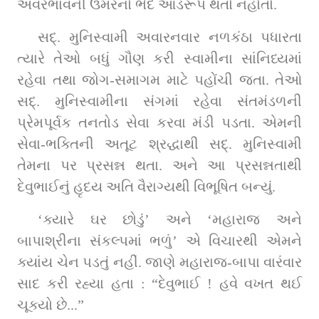
અવરભાવની ઉંમરનો ભેદ આડરૂપ થતો નહોતો.
સદ્‌. મુનિસ્વામી અવારનવાર નળકંઠા પધારતા 
ત્યારે તેઓ બધું ગૌણ કરી સ્વામીના સાંનિધ્યમાં 
રહેવા તથા જોગ-સમાગમ માટે પહોંચી જતા. તેઓ 
સદ્‌. મુનિસ્વામીના સંગમાં રહેવા સંતમંડળની 
પ્રેમપૂર્વક તનતોડ સેવા કરવા મંડી પડતા. એમની 
સેવા-ભક્તિની અતૂટ શ્રદ્ધાથી સદ્‌. મુનિસ્વામી 
તેમના પર પ્રસન્ન થતા. અને આ પ્રસન્નતાથી 
દેવુભાઈનું હૃદય અતિ વૈરાગ્યથી વિભૂષિત બન્યું.
‘ક્યારે ઘર છોડું’ અને ‘મહારાજ અને 
બાપાશ્રીના સંકલ્પમાં ભળું’ એ વિચારથી એમને 
ક્યાંય ચેન પડતું નહીં. જાણે મહારાજ-બાપા વારંવાર 
સાદ કરી રહ્યા હતા : “દેવુભાઈ ! હવે વખત થઈ 
ચૂક્યો છે...”