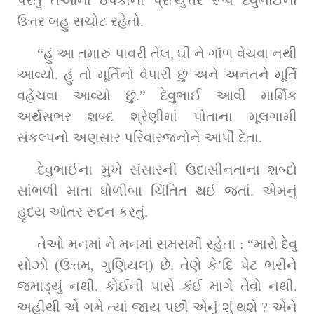
ઉત્તર બહુ સચોટ રહેતો.
“હું આ તમારું પાવરી તેલ, ઘી ને ગૉળ વેચવા નથી 
આવ્યો. હું તો મૂર્તિનો વેપારી છું અને અનંતને મૂર્તિ 
વહેંચવા આવ્યો છું.” દેવુભાઈ આવી માર્મિક 
અર્થસભર શબ્દ શ્રેણીમાં પોતાના મૂલગામી 
સંકલ્પનો અણસાર પરિવારજનોને આપી દેતા.
દેવુભાઈના મુખે સંસારની ઉદાસીનતાના શબ્દો 
સાંભળી માતા ધોળીબા ચિંતિત થઈ જતાં. એમનું 
હૃદય આંતર રુદન કરતું.
તેઓ મનમાં ને મનમાં સમસમી રહેતા : “મારો દેવુ 
સોઝો (ઉત્તમ, ગુણિયલ) છે. તેણે કે’દિ પેટ ભરીને 
જમાડ્યું નથી. કોઈની પાસે કંઈ માગે તેવો નથી. 
અહીંથી એ ગમે ત્યાં જાય પછી એનું શું થશે ? એને 