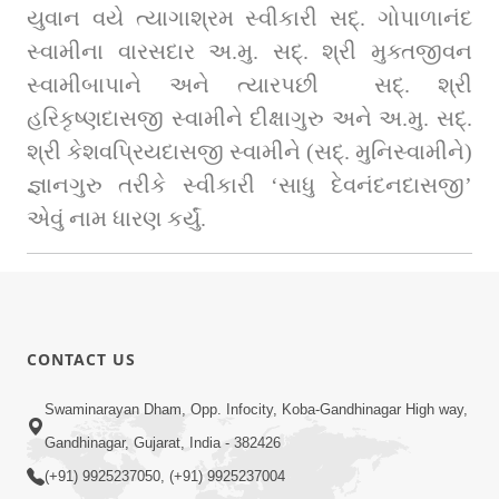
યુવાન વયે ત્યાગાશ્રમ સ્વીકારી સદ્‌. ગોપાળાનંદ 
સ્વામીના વારસદાર અ.મુ. સદ્‌. શ્રી મુક્તજીવન 
સ્વામીબાપાને અને ત્યારપછી  સદ્‌. શ્રી 
હરિકૃષ્ણદાસજી સ્વામીને દીક્ષાગુરુ અને અ.મુ. સદ્‌. 
શ્રી કેશવપ્રિયદાસજી સ્વામીને (સદ્‌. મુનિસ્વામીને) 
જ્ઞાનગુરુ તરીકે સ્વીકારી ‘સાધુ દેવનંદનદાસજી’ 
એવું નામ ધારણ કર્યું.
CONTACT US
Swaminarayan Dham, Opp. Infocity, Koba-Gandhinagar High way,
Gandhinagar, Gujarat, India - 382426
(+91) 9925237050, (+91) 9925237004