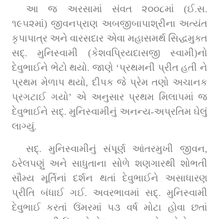
આ જ અરસામાં સંવત ૨૦૦૮માં (ઈ.સ. 
૧૯૫૨માં) જીવનપ્રાણ અબજીબાપાશ્રીના અત્યંત 
કૃપાપાત્ર અને વારસદાર એવા મહાસમર્થ સિદ્ધમુક્ત 
સદ્‌. મુનિસ્વામી (કેશવપ્રિયદાસજી સ્વામી)નો 
દેવુભાઈને ભેટો થયો. જાણે ‘પ્રથમની પ્રીત હતી ને 
પ્રથમ મેળાપ થયો, દીપક જે પ્રેમ તણો અચાનક 
પ્રગટાઈ ગયો’ એ અનુસાર પ્રથમ મિલાપમાં જ 
દેવુભાઈને સદ્‌. મુનિસ્વામીનું અનન્ય-અપ્રતિમ ઘેલું 
લાગ્યું.
સદ્‌. મુનિસ્વામીનું સંપૂર્ણ આંતરમુખી જીવન, 
ઠરેલપણું અને સાધુતાના સોળે શણગારથી શોભતી 
સૌમ્ય મૂર્તિનાં દર્શન થતાં દેવુભાઈને અસાધારણ 
પ્રીતિ બંધાઈ ગઈ. અવરભાવમાં સદ્‌. મુનિસ્વામી 
દેવુભાઈ કરતાં ઉંમરમાં ૫૩ વર્ષ મોટા હોવા છતાં 