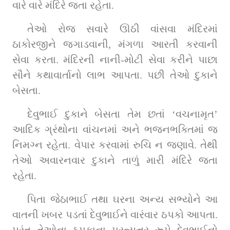
વારે વારે મંદિરે જતા રહેતા.
તેઓ રોજ સવારે ઊઠી વાંસવા મંદિરમાં 
ઠાકોરજીને જગાડવાની, મંગળા આરતી કરવાની 
સેવા કરતા. મંદિરની નાની-મોટી સેવા કરીને પાછા 
સૌને કથાવાર્તાનો લાભ આપતા. પછી તેઓ દુકાને 
બેસતા.
દેવુભાઈ દુકાને બેસતા તેમ છતાં ‘વચનામૃત’ 
આદિક ગ્રંથોના વાંચનમાં અને ભજનભક્તિમાં જ 
નિમગ્ન રહેતા. વેપાર કરવામાં રુચિ ન જણાવે. તેથી 
તેઓ અવારનવાર દુકાને તાળું મારી મંદિરે જતા 
રહેતા.
પિતા જેઠાભાઈ તથા ઘરના અન્ય સભ્યોને આ 
વાતની ખબર પડતાં દેવુભાઈને વારંવાર ઠપકો આપતા. 
પરંતુ તેઓના ઠપકાના પ્રત્યુત્તર રૂપે દેવુભાઈનો 