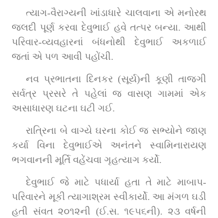
ત્યાગ-વૈરાગ્યની ખાંડાધારે ચાલવાના એ મનોરથ 
જલદી પૂર્ણ કરવા દેવુભાઈ હવે તત્પર બન્યા. આથી 
પરિવાર-વ્યવહારનાં બંધનોથી દેવુભાઈ અકળાઈ 
જતાં એ પળ આવી પહોંચી.
નવ પ્રભાતના દિનકર (સૂર્ય)ની કૂણી તાજગી 
સર્વત્ર પ્રસરે તે પહેલાં જ વાસણ ગામમાં એક 
અસાધારણ ઘટના ઘટી ગઈ.
રાત્રિના બે વાગ્યે ઘરના કોઈ જ સભ્યોને જાણ 
કર્યા વિના દેવુભાઈએ અનંતને સ્વામિનારાયણ 
ભગવાનની મૂર્તિ વહેંચવા ગૃહત્યાગ કર્યો.
દેવુભાઈ જે માટે પધાર્યા હતા તે માટે માબાપ-
પરિવારને મૂકી ત્યાગાશ્રમ સ્વીકાર્યો. આ મંગળ ઘડી 
હતી સંવત ૨૦૧૨ની (ઈ.સ. ૧૯૫૬ની). ૨૩ વર્ષની 