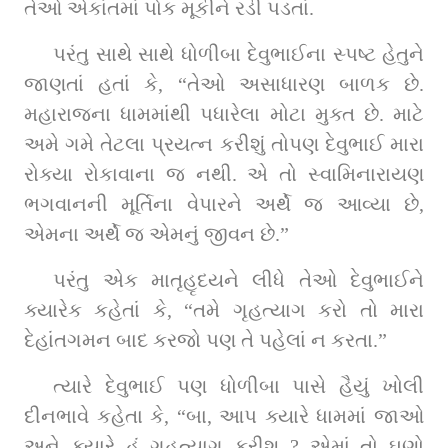
તેઓ એકાંતમાં પોક મૂકીને રડી પડતાં.
પરંતુ સાથે સાથે ધોળીબા દેવુભાઈના સ્પષ્ટ હેતુને 
જાણતાં હતાં કે, “તેઓ અસાધારણ બાળક છે. 
મહારાજના ધામમાંથી પધારેલા મોટા મુક્ત છે. માટે 
અમે ગમે તેટલા પ્રયત્ન કરીશું તોપણ દેવુભાઈ મારા 
રોક્યા રોકાવાના જ નથી. એ તો સ્વામિનારાયણ 
ભગવાનની મૂર્તિના વેપારને અર્થે જ આવ્યા છે, 
એમના અર્થે જ એમનું જીવન છે.”
પરંતુ એક માતૃહૃદયને લીધે તેઓ દેવુભાઈને 
ક્યારેક કહેતાં કે, “તમે ગૃહત્યાગ કરો તો મારા 
દેહાંતગમન બાદ કરજો પણ તે પહેલાં ન કરતા.”
ત્યારે દેવુભાઈ પણ ધોળીબા પાસે હૈયું ખોલી 
દીનભાવે કહેતા કે, “બા, આપ ક્યારે ધામમાં જાઓ 
અને ક્યારે હું ગૃહત્યાગ કરીશ ? એમાં તો ઘણો 