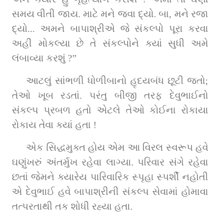
સમય વીતી જાય. માટે મને જવા દ્યો. બા, મને રજા 
દ્યો... અમને બાપાશ્રીએ જે સંકલ્પો પૂરા કરવા 
અહીં મોકલ્યા છે તે સંકલ્પોને ક્યાં સુધી અમે 
લંબાવ્યા કરશું ?”
આટલું સાંભળી ધોળીબાનો હૃદયબંધ છૂટી જતો; 
તેઓ ખૂબ રડતાં. પરંતુ બીજી તરફ દેવુભાઈનો 
સંકલ્પ પ્રબળ હતો એટલે તેઓ કોઈના રોકાયા 
રોકાય તેવા ક્યાં હતા !
એક સિદ્ધમુક્ત હોય એમ આ વિરલ સ્વરૂપ હવે 
ઘણુંખરું અંતર્મુખ રહેવા લાગ્યા. પરિવાર સંગે રહેવા 
છતાં જેમને ક્યારેય પારિવારિક સ્પૃહા સ્પર્શી નહોતી 
એ દેવુભાઈ હવે બાપાશ્રીની સંકલ્પ સેવામાં હોમાવા 
તત્પરતાથી તક શોધી રહ્યા હતા.