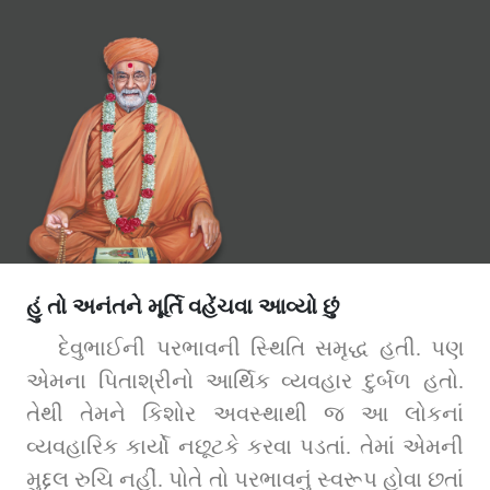
હું તો અનંતને મૂર્તિ વહેંચવા આવ્યો છું
દેવુભાઈની પરભાવની સ્થિતિ સમૃદ્ધ હતી. પણ 
એમના પિતાશ્રીનો આર્થિક વ્યવહાર દુર્બળ હતો. 
તેથી તેમને કિશોર અવસ્થાથી જ આ લોકનાં 
વ્યવહારિક કાર્યો નછૂટકે કરવા પડતાં. તેમાં એમની 
મુદ્દલ રુચિ નહીં. પોતે તો પરભાવનું સ્વરૂપ હોવા છતાં 