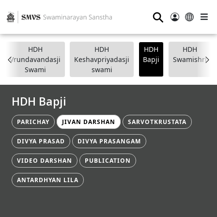
⚲
HDH
HDH
HDH
HDH
Vrundavandasji
Keshavpriyadasji
Bapji
Swamishri
Swami
swami
HDH Bapji
PARICHAY
JIVAN DARSHAN
SARVOTKRUSTATA
DIVYA PRASAD
DIVYA PRASANGAM
VIDEO DARSHAN
PUBLICATION
ANTARDHYAN LILA