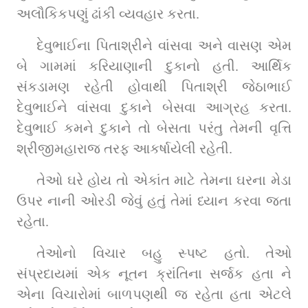
અલૌકિકપણું ઢાંકી વ્યવહાર કરતા.
દેવુભાઈના પિતાશ્રીને વાંસવા અને વાસણ એમ 
બે ગામમાં કરિયાણાની દુકાનો હતી. આર્થિક 
સંકડામણ રહેતી હોવાથી પિતાશ્રી જેઠાભાઈ 
દેવુભાઈને વાંસવા દુકાને બેસવા આગ્રહ કરતા. 
દેવુભાઈ કમને દુકાને તો બેસતા પરંતુ તેમની વૃત્તિ 
શ્રીજીમહારાજ તરફ આકર્ષાયેલી રહેતી.
તેઓ ઘરે હોય તો એકાંત માટે તેમના ઘરના મેડા 
ઉપર નાની ઓરડી જેવું હતું તેમાં ધ્યાન કરવા જતા 
રહેતા.
તેઓનો વિચાર બહુ સ્પષ્ટ હતો. તેઓ 
સંપ્રદાયમાં એક નૂતન ક્રાંતિના સર્જક હતા ને 
એના વિચારોમાં બાળપણથી જ રહેતા હતા એટલે 