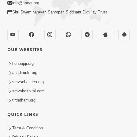
info@smvs.org
Shri Swaminarayan Sarvopari Siddhant Digvijay Trust
OUR WEBSITES
hdhbapji.org
anadimukt.org
smvscharities.org
smvshospital.com
tirthdham.org
QUICK LINKS
Term & Condition