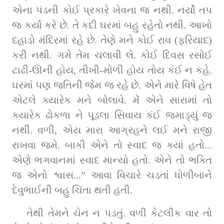
એના પંડની કોઈ પ્રકારે ખેવના જ નથી. નર્યો તપ 
જ કર્યા કરે છે. તે કદી ઘરમાં બહુ રહેતો નથી. આખો 
દહાડો મંદિરમાં રહે છે. તેણે મને કોઈ રાવ (ફરિયાદ) 
કરી નથી. ગમે તેમ ચલાવી લે. કોઈ દિવસ રસોઈ 
ટાઢી-ઊની હોય, તીખી-મોળી હોય તોય કંઈ ન કહે. 
ઘરમાં પણ જતિની જેમ જ રહે છે. એને મારે વિષે હેત 
એટલે ક્યારેક મને બોલાવે. મેં એને સારામાં તો 
ક્યારેક ઢોકળા ને પૂડલા સિવાય કંઈ જમાડ્યું જ 
નથી. વળી, એય મારા આગ્રહને લઈ મને રાજી 
રાખવા જમે. બાકી એને તો સ્વાદ જ ક્યાં હતો... 
એણે ભગવાનમાં સ્વાદ માન્યો હતો. એને તો ભક્તિ 
જ એનો શ્વાસ...” આવા વિચારે ચડતાં ધોળીબાને 
દેવુભાઈની બહુ ચિંતા થતી હતી.
તેથી તેમને ચેન ન પડતું. વળી કેટલીક વાર તો 