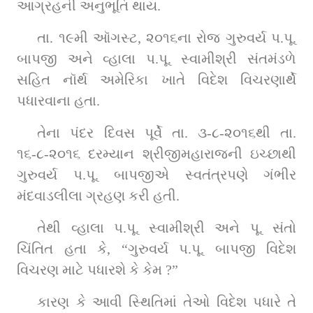
આગ્રહની અનુભૂતિ થાય.
તા. ૧૯મી ઑગસ્ટ, ૨૦૧૬ના રોજ ગુરુવર્ય પ.પૂ. 
બાપજી અને વ્હાલા પ.પૂ. સ્વામીશ્રી સંતમંડળે 
સહિત નૉર્થ અમેરિકા ખાતે વિદેશ વિચરણાર્થે 
પધારવાના હતા.
તેના પંદર દિવસ પૂર્વે તા. ૩-૮-૨૦૧૬થી તા. 
૧૬-૮-૨૦૧૬ દરમ્યાન શ્રીજીમહારાજની ઇચ્છાથી 
ગુરુવર્ય પ.પૂ. બાપજીએ સ્વતંત્રપણે ગંભીર 
મંદવાડલીલા ગ્રહણ કરી હતી.
તેથી વ્હાલા પ.પૂ. સ્વામીશ્રી અને પૂ. સંતો 
ચિંતિત હતા કે, “ગુરુવર્ય પ.પૂ. બાપજી વિદેશ 
વિચરણ માટે પધારશે કે કેમ ?”
કારણ કે આવી સ્થિતિમાં તેઓ વિદેશ પધારે તે 