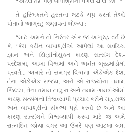
“એટલે તમે પણ બાપાશ્રીના પગલે ચાલો છો...”
તે હરિભક્તને હસ્તના લટકે ચૂપ કરતાં તેઓ 
પોતાનો આગ્રહ જણાવતાં બોલ્યા :
“માટે અમને તો નિરંતર એક જ આગ્રહ વર્તે છે 
કે, ‘કેમ કરીને બાપાશ્રીએ આપેલાં આ સર્વોચ્ચ 
જ્ઞાન અને સિદ્ધાંતોયુક્ત કારણ સત્સંગ દેશ-
પરદેશમાં, આખા વિશ્વમાં અને અનંત બ્રહ્માંડોમાં 
પ્રવર્તે... અમારે તો સમગ્ર વિશ્વના એકેએક દેશ, 
તેના એકેએક રાજ્ય, અને એ રાજ્યોના તમામ 
જિલ્લા, તેના તમામ તાલુકા અને તમામ ગામડાંઓમાં 
કારણ સત્સંગનો વિશ્વવ્યાપી પ્રચાર કરીને મહારાજ 
અને બાપાશ્રીનો સંકલ્પ પૂરો કરવો છે અને આ 
કારણ સત્સંગને વિશ્વવ્યાપી કરવા માટે જ અમે 
રાત્યદિન જોયા વગર આ ઉંમરે પણ આટલા બધા 