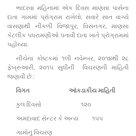
ભાદરવા મહિનામાં એક દિવસ માણસા પાસેના 
દાતા ગામમાં પ્રોગ્રામ રાખેલો. સવારે સાત વાગ્યે 
વાસણાથી નીકળી વિજાપુર, વિસનગર, માણસા 
કેટલીક પધરામણીઓ પતાવી દાતા ખાતે પ્રોગ્રામમાં 
પહોંચ્યા.
નીચેના કોષ્ટકમાં ૧લી નવેમ્બર, ૨૦૧૪થી ૨૮ 
ફેબ્રુઆરી, ૨૦૧૫ સુધીની  વિચરણની માહિતી 
જણાવી છે :
વિગત                          આંકડાકીય માહિતી
કુલ દિવસો                         
૧૨૦
અમદાવાદ સેન્ટર કે અન્ય        
૧૫૫
ગામોનું વિચરણ