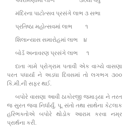
મંદિરના પાટોત્સવ પ્રસંગે લાભ 
૩ સભા
પ્રતિષ્ઠા મહોત્સવમાં લાભ        
૧   
શિલાન્યાસ સમારોહમાં લાભ   
૪
બોર્ડ અનાવરણ પ્રસંગે લાભ     
૧
દાતા ગામે પ્રોગ્રામ પતાવી એક વાગ્યે વાસણા 
પરત પધાર્યા ને અડધા દિવસમાં તો લગભગ ૩૦૦ 
કિ.મી.ની સફર થઈ.
બપોરે વાસણા આવી ઠાકોરજી જમાડ્યા ને તરત 
જ સુરત જવા નિર્ધાર્યું. પૂ. સંતો તથા સાથેના કેટલાક 
હરિભક્તોએ બપોરે થોડોક આરામ કરવા નમ્ર 
પ્રાર્થના કરી.