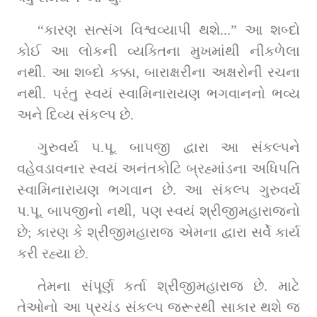
“કારણ સત્સંગ વિશ્વવ્યાપી થશે...” આ શબ્દો 
કોઈ આ લોકની વ્યક્તિના મુખમાંથી નીકળેલા 
નથી. આ શબ્દો કક્કા, બારાક્ષરીના અક્ષરોની રચના 
નથી. પરંતુ સ્વયં સ્વામિનારાયણ ભગવાનનો ભવ્ય 
અને દિવ્ય સંકલ્પ છે.
ગુરુવર્ય પ.પૂ. બાપજી દ્વારા આ સંકલ્પને 
વહેવડાવનાર સ્વયં અનંતકોટિ બ્રહ્માંડના અધિપતિ 
સ્વામિનારાયણ ભગવાન છે. આ સંકલ્પ ગુરુવર્ય 
પ.પૂ. બાપજીનો નથી, પણ સ્વયં શ્રીજીમહારાજનો 
છે; કારણ કે શ્રીજીમહારાજ એમના દ્વારા સર્વે કાર્ય 
કરી રહ્યા છે.
તેમના સંપૂર્ણ કર્તા શ્રીજીમહારાજ છે. માટે 
તેઓનો આ પ્રચંડ સંકલ્પ જરૂરથી સાકાર થશે જ 