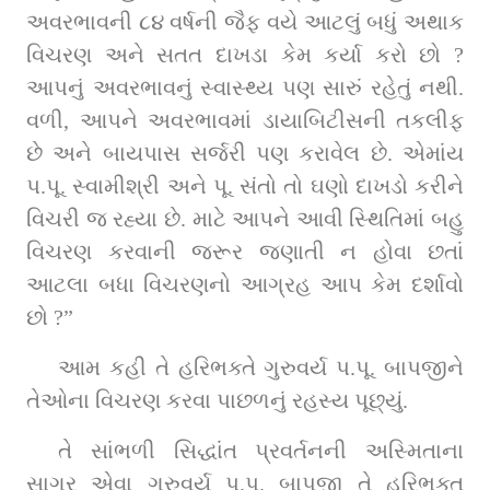
અવરભાવની ૮૪ વર્ષની જૈફ વયે આટલું બધું અથાક 
વિચરણ અને સતત દાખડા કેમ કર્યા કરો છો ? 
આપનું અવરભાવનું સ્વાસ્થ્ય પણ સારું રહેતું નથી. 
વળી, આપને અવરભાવમાં ડાયાબિટીસની તકલીફ 
છે અને બાયપાસ સર્જરી પણ કરાવેલ છે. એમાંય 
પ.પૂ. સ્વામીશ્રી અને પૂ. સંતો તો ઘણો દાખડો કરીને 
વિચરી જ રહ્યા છે. માટે આપને આવી સ્થિતિમાં બહુ 
વિચરણ કરવાની જરૂર જણાતી ન હોવા છતાં 
આટલા બધા વિચરણનો આગ્રહ આપ કેમ દર્શાવો 
છો ?”
આમ કહી તે હરિભક્તે ગુરુવર્ય પ.પૂ. બાપજીને 
તેઓના વિચરણ કરવા પાછળનું રહસ્ય પૂછ્યું.
તે સાંભળી સિદ્ધાંત પ્રવર્તનની અસ્મિતાના 
સાગર એવા ગુરુવર્ય પ.પૂ. બાપજી તે હરિભક્ત 