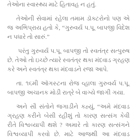
તેઓના સ્વાસ્થ્ય માટે હિતાવહ ન હતું.
તેઓની સેવામાં રહેલા તમામ ડૉક્ટરોનો પણ એ 
જ અભિપ્રાય હતો કે, “ગુરુવર્ય પ.પૂ. બાપજી વિદેશ 
ન પધારે તો સારું.”
 પરંતુ ગુરુવર્ય પ.પૂ. બાપજી તો સ્વતંત્ર સત્પુરુષ 
છે. તેઓ તો ઇચ્છે ત્યારે સ્વતંત્ર થકા મંદવાડ ગ્રહણ 
કરે અને સ્વતંત્ર થકા મંદવાડને રજા આપે.
તા. ૧૬મી ઑગસ્ટના રોજ વ્હાલા ગુરુવર્ય પ.પૂ. 
બાપજી અચાનક મોડી રાત્રે બે વાગ્યે જાગી ગયા.
અને સૌ સંતોને જગાડીને કહ્યું, “અમે મંદવાડ 
ગ્રહણ કરીને બેસી રહીશું તો કારણ સત્સંગ કેવી 
રીતે વિશ્વવ્યાપી થશે ? અમારે તો કારણ સત્સંગને 
વિશ્વવ્યાપી કરવો છે. માટે આજથી આ મંદવાડ 