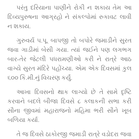
પરંતુ દરિયાના પાણીને રોકી ન શકાય તેમ આ 
દિવ્યપુરુષના આગ્રહો ને સંકલ્પોમાં રુકાવટ લાવી 
ન શકાય.
ગુરુવર્ય પ.પૂ. બાપજી તો બપોરે જમાડીને સુરત 
જવા ગાડીમાં બેસી ગયા. ત્યાં જઈને પણ લગભગ 
બાર-તેર જેટલી પધરામણીઓ કરી ને રાત્રે આઠ 
વાગ્યે સુરત મંદિરે પહોંચ્યા. એમ એક દિવસમાં કુલ 
૬૦૦ કિ.મી.નું વિચરણ કર્યું.
આખા દિવસનો થાક લાગ્યો છે તે સામે દૃષ્ટિ 
કરવાને બદલે બીજા દિવસે ૮ કલાકની સભા કરી 
સૌના જીવમાં મહારાજનો મહિમા ભરી સૌને ખૂબ 
બળિયા કર્યા.
તે જ દિવસે ઠાકોરજી જમાડી રાત્રે વડોદરા જવા 