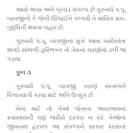
આવો ભવ્ય અને પ્રચંડ સંકલ્પ છે ગુરુવર્ય પ.પૂ. 
બાપજીનો કે જેની ઊંચાઈને કલ્પવી તે માયિક મન-
બુદ્ધિની ક્ષમતા બહાર છે.
ગુરુવર્ય પ.પૂ. બાપજીના મુખે આવા ખમીરવંતા 
શબ્દો સાંભળી હરિભક્ત તો તેમના ચરણોમાં ઢળી જ 
પડ્યા.
પુષ્પ ૩
ગુરુવર્ય પ.પૂ. બાપજી કારણ સત્સંગને 
વિશ્વવ્યાપી કરવા માટે અતિ ઉત્સુક છે.
તેના માટે તો તેઓ પોતાના અવરભાવના 
સ્વાસ્થ્યની પણ જરીયે દરકાર ન કરે. તેઓના 
જીવનમાં હરપળ આ સંકલ્પને સાકાર કરવાના 