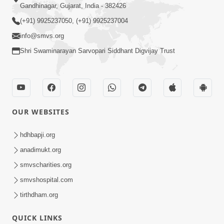
Gandhinagar, Gujarat, India - 382426
(+91) 9925237050, (+91) 9925237004
info@smvs.org
Shri Swaminarayan Sarvopari Siddhant Digvijay Trust
OUR WEBSITES
hdhbapji.org
anadimukt.org
smvscharities.org
smvshospital.com
tirthdham.org
QUICK LINKS