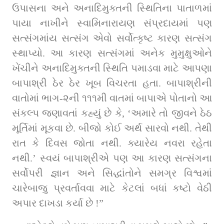
ઉપાસના અને અનાદિમુક્તની સ્થિતિના પાતાળમાં 
પાયા નાખીને સ્વામિનારાયણ સંપ્રદાયમાં પણ 
સત્સંગમાંય સત્સંગ એવો સર્વોત્કૃષ્ટ કારણ સત્સંગ 
સ્થાપ્યો. આ કારણ સત્સંગમાં અનેક મુમુક્ષુઓને 
ખેંચીને અનાદિમુક્તની સ્થિતિ પમાડવા માટે આપણા 
બાપાશ્રી ઠેર ઠેર ખૂબ વિચરતા હતા. બાપાશ્રીની 
વાતોમાં ભાગ-૨ની ૧૧૧મી વાતમાં બાપાએ પોતાનો આ 
સંકલ્પ જણાવતાં કહ્યું છે કે, ‘અમારે તો જીવને ઠેઠ 
મૂર્તિમાં મૂકવા છે. બીજો કોઈ અર્થ સારવો નથી. તેથી 
રાત કે દિવસ જોતા નથી. ક્યારેય નવરા રહેતા 
નથી.’ સ્વયં બાપાશ્રીએ પણ આ કારણ સત્સંગના 
સર્વોપરી જ્ઞાન અને સિદ્ધાંતોને સમગ્ર વિશ્વમાં 
ચારેબાજુ પ્રવર્તાવવા માટે કેટલાં બધાં કષ્ટો વેઠી 
અપાર દાખડા કર્યા છે !”