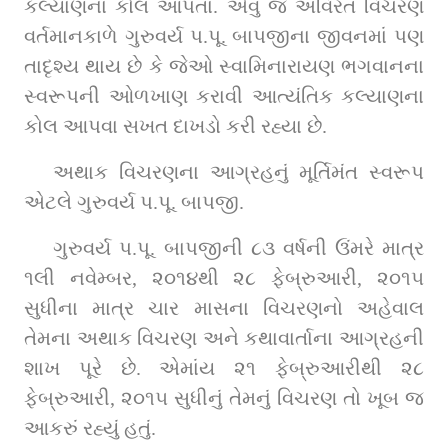
કલ્યાણના કોલ આપતા. એવું જ અવિરત વિચરણ 
વર્તમાનકાળે ગુરુવર્ય પ.પૂ. બાપજીના જીવનમાં પણ 
તાદૃશ્ય થાય છે કે જેઓ સ્વામિનારાયણ ભગવાનના 
સ્વરૂપની ઓળખાણ કરાવી આત્યંતિક કલ્યાણના 
કોલ આપવા સખત દાખડો કરી રહ્યા છે.
અથાક વિચરણના આગ્રહનું મૂર્તિમંત સ્વરૂપ 
એટલે ગુરુવર્ય પ.પૂ. બાપજી.
ગુરુવર્ય પ.પૂ. બાપજીની ૮૩ વર્ષની ઉંમરે માત્ર 
૧લી નવેમ્બર, ૨૦૧૪થી ૨૮ ફેબ્રુઆરી, ૨૦૧૫ 
સુધીના માત્ર ચાર માસના વિચરણનો અહેવાલ 
તેમના અથાક વિચરણ અને કથાવાર્તાના આગ્રહની 
શાખ પૂરે છે. એમાંય ૨૧ ફેબ્રુઆરીથી ૨૮ 
ફેબ્રુઆરી, ૨૦૧૫ સુધીનું તેમનું વિચરણ તો ખૂબ જ 
આકરું રહ્યું હતું.