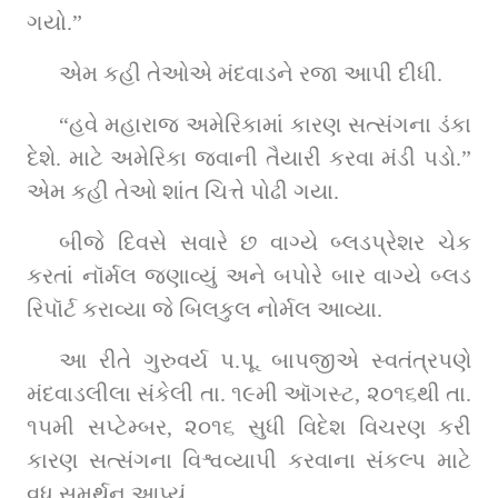
ગયો.”
એમ કહી તેઓએ મંદવાડને રજા આપી દીધી.
“હવે મહારાજ અમેરિકામાં કારણ સત્સંગના ડંકા 
દેશે. માટે અમેરિકા જવાની તૈયારી કરવા મંડી પડો.” 
એમ કહી તેઓ શાંત ચિત્તે પોઢી ગયા.
બીજે દિવસે સવારે છ વાગ્યે બ્લડપ્રેશર ચેક 
કરતાં નૉર્મલ જણાવ્યું અને બપોરે બાર વાગ્યે બ્લડ 
રિપૉર્ટ કરાવ્યા જે બિલકુલ નોર્મલ આવ્યા.
આ રીતે ગુરુવર્ય પ.પૂ. બાપજીએ સ્વતંત્રપણે 
મંદવાડલીલા સંકેલી તા. ૧૯મી ઑગસ્ટ, ૨૦૧૬થી તા. 
૧૫મી સપ્ટેમ્બર, ૨૦૧૬ સુધી વિદેશ વિચરણ કરી 
કારણ સત્સંગના વિશ્વવ્યાપી કરવાના સંકલ્પ માટે 
વધુ સમર્થન આપ્યું.