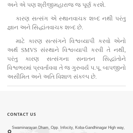
અને એ પણ શ્રીજીમહારાજ જ પૂર્ણ કરશે.
કારણ સત્સંગ એ સ્થાનવાચક શબ્દ નથી પરંતુ 
જ્ઞાન અને સિદ્ધાંતવાચક શબ્દ છે.
માટે કારણ સત્સંગને વિશ્વવ્યાપી કરવો એનો 
અર્થ SMVS સંસ્થાને વિશ્વવ્યાપી કરવી તે નથી, 
પરંતુ કારણ સત્સંગના સનાતન સિદ્ધાંતોને 
વિશ્વભરમાં પ્રવર્તાવવા તે જ ગુરુવર્ય પ.પૂ. બાપજીનો 
અસીમિત અને અતિ વિશાળ સંકલ્પ છે.
CONTACT US
Swaminarayan Dham, Opp. Infocity, Koba-Gandhinagar High way,