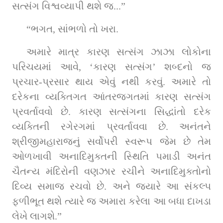
સત્સંગ વિશ્વવ્યાપી થશે જ...”
“ભગત, સાંભળો તો ખરા.
અમારે માત્ર કારણ સત્સંગ ઝાઝા લોકોના 
પરિચયમાં આવે, ‘કારણ સત્સંગ’ શબ્દનો જ 
પ્રચાર-પ્રસાર થાય એવું નથી કરવું. અમારે તો 
દરેકના વ્યક્તિગત આંતરજગતમાં કારણ સત્સંગ 
પ્રવર્તાવવો છે. કારણ સત્સંગના સિદ્ધાંતો દરેક 
વ્યક્તિની રગેરગમાં પ્રવર્તાવવા છે. અનંતને 
શ્રીજીમહારાજનું સર્વોપરી સ્વરૂપ જેમ છે તેમ 
ઓળખાવી અનાદિમુક્તની સ્થિતિ પમાડી અનંત 
ચૈતન્ય મંદિરોની વણઝાર રચીને અનાદિમુક્તોનો 
દિવ્ય સમાજ રચવો છે. અને જ્યારે આ સંકલ્પ 
ફળીભૂત થશે ત્યારે જ અમારા કરેલા આ બધા દાખડા 
લેખે લાગશે.”