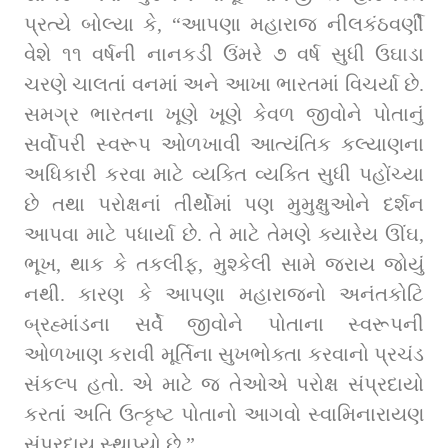
પ્રત્યે બોલ્યા કે, “આપણા મહારાજ નીલકંઠવર્ણી 
વેશે ૧૧ વર્ષની નાનકડી ઉંમરે ૭ વર્ષ સુધી ઉઘાડા 
ચરણે ચાલતાં વનમાં અને આખા ભારતમાં વિચર્યા છે. 
સમગ્ર ભારતના ખૂણે ખૂણે કેવળ જીવોને પોતાનું 
સર્વોપરી સ્વરૂપ ઓળખાવી આત્યંતિક કલ્યાણના 
અધિકારી કરવા માટે વ્યક્તિ વ્યક્તિ સુધી પહોંચ્યા 
છે તથા પરોક્ષનાં તીર્થોમાં પણ મુમુક્ષુઓને દર્શન 
આપવા માટે પધાર્યા છે. તે માટે તેમણે ક્યારેય ઊંઘ, 
ભૂખ, થાક કે તકલીફ, મુશ્કેલી સામે જરાય જોયું 
નથી. કારણ કે આપણા મહારાજનો અનંતકોટિ 
બ્રહ્માંડના સર્વે જીવોને પોતાના સ્વરૂપની 
ઓળખાણ કરાવી મૂર્તિના સુખભોક્તા કરવાનો પ્રચંડ 
સંકલ્પ હતો. એ માટે જ તેઓએ પરોક્ષ સંપ્રદાયો 
કરતાં અતિ ઉત્કૃષ્ટ પોતાનો આગવો સ્વામિનારાયણ 
સંપ્રદાય સ્થાપ્યો છે.”