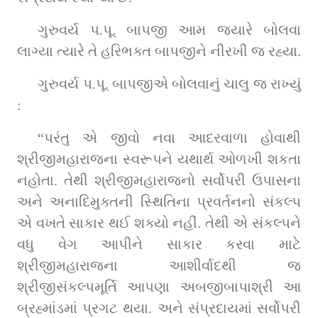
ગુરુવર્ય પ.પૂ. બાપજી આમ જ્યારે બોલવા 
લાગ્યા ત્યારે તે હરિભક્ત બાપજીને નીરખી જ રહ્યા.
ગુરુવર્ય પ.પૂ. બાપજીએ બોલવાનું ચાલુ જ રાખ્યું 
:
“પરંતુ એ જીવો નવા આદરવાળા હોવાથી 
શ્રીજીમહારાજના સ્વરૂપને યથાર્થ ઓળખી શકતા 
નહોતા. તેથી શ્રીજીમહારાજનો સર્વોપરી ઉપાસના 
અને અનાદિમુક્તની સ્થિતિના પ્રવર્તનનો સંકલ્પ 
એ વખતે સાકાર થઈ શક્યો નહીં. તેથી એ સંકલ્પને 
વધુ વેગ આપીને સાકાર કરવા માટે 
શ્રીજીમહારાજના આશીર્વાદથી જ 
શ્રીજીસંકલ્પમૂર્તિ આપણા અબજીબાપાશ્રી આ 
બ્રહ્માંડમાં પ્રગટ થયા. અને સંપ્રદાયમાં સર્વોપરી 