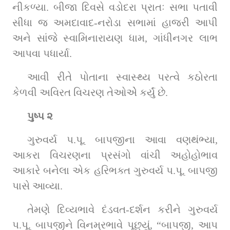
નીકળ્યા. બીજા દિવસે વડોદરા પ્રાતઃ સભા પતાવી 
સીધા જ અમદાવાદ-નરોડા સભામાં હાજરી આપી 
અને સાંજે સ્વામિનારાયણ ધામ, ગાંધીનગર લાભ 
આપવા પધાર્યા.
આવી રીતે પોતાના સ્વાસ્થ્ય પરત્વે કઠોરતા 
કેળવી અવિરત વિચરણ તેઓએે કર્યું છે.
પુષ્પ ૨
ગુરુવર્ય પ.પૂ. બાપજીના આવા વણથંભ્યા, 
આકરા વિચરણના પ્રસંગો વાંચી અહોહોભાવ 
આકારે બનેલા એક હરિભક્ત ગુરુવર્ય પ.પૂ. બાપજી 
પાસે આવ્યા.
તેમણે દિવ્યભાવે દંડવત-દર્શન કરીને ગુરુવર્ય 
પ.પૂ. બાપજીને વિનમ્રભાવે પૂછ્યું, “બાપજી, આપ 