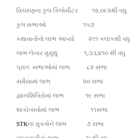
વિચરણના કુલ કિલોમીટર        
૧૨,૦૯૨થી વધુ
કુલ સભાઓ                       
૧૫૭
કથાવાર્તાનો લાભ આપ્યો        
૨૧૧ કલાકથી વધુ
લાભ લેનાર મુમુક્ષુ                
૧,૩૩,૪૧૦ થી વધુ
પ્રાતઃ સભાઓમાં લાભ          
૮૨ સભા
સમૈયામાં લાભ                    
૨૦ સભા
જ્ઞાનશિબિરોમાં લાભ             
૧૯ સભા
શાકોત્સવોમાં લાભ                    ૧૧સભા
STK
ના મુક્તોને લાભ            
૭ સભા
પધરામણીમાં લાભ                
૩૬થી વધુ