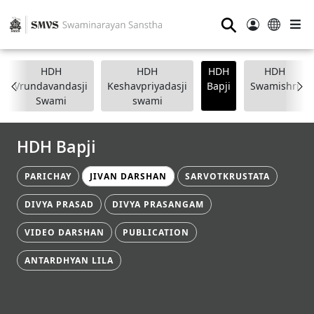
⚲
HDH
HDH
HDH
HDH
Vrundavandasji
Keshavpriyadasji
Bapji
Swamishri
Swami
swami
HDH Bapji
PARICHAY
JIVAN DARSHAN
SARVOTKRUSTATA
DIVYA PRASAD
DIVYA PRASANGAM
VIDEO DARSHAN
PUBLICATION
ANTARDHYAN LILA