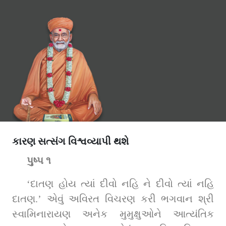
કારણ સત્સંગ વિશ્વવ્યાપી થશે
પુષ્પ ૧
‘દાતણ હોય ત્યાં દીવો નહિ ને દીવો ત્યાં નહિ 
દાતણ.’ એવું અવિરત વિચરણ કરી ભગવાન શ્રી 
સ્વામિનારાયણ અનેક મુમુક્ષુઓને આત્યંતિક 