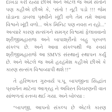
દાખડા કરી રહ્યા છીએ અને એટલે જ અમે સંતોને 
પણ કહીએ છીએ કે, ‘સંતો ! તૂટી પડો !!! જેમ 
ઘોડાના ડાબલા પૃથ્વીને ખૂંદી વળે તેમ તમે આખા 
વિશ્વને ખૂંદી વળો... એક મિનિટ પણ નવરા ન રહો...’ 
અત્યારે કારણ સત્સંગને સમગ્ર વિશ્વમાં ફેલાવવાનો 
શ્રીજીમહારાજ અને બાપાશ્રીનો બહુ પ્રબળ 
સંકલ્પ છે. અને આવા સંકલ્પથી જ સ્વયં 
શ્રીજીમહારાજે આ SMVS સંસ્થાનું સ્થાપન કર્યું 
છે. અને એટલે જ અમે હરહંમેશ કહીએ છીએ કે 
કારણ સત્સંગ વિશ્વવ્યાપી થશે !!”
તે હરિભક્ત ગુરુવર્ય પ.પૂ. બાપજીના સિદ્ધાંત 
પ્રવર્તન માટેના આગ્રહ ને અવિરત વિચરણની વાત 
સાંભળતાં સ્તબ્ધ થઈ ગયા. અને બોલ્યા :
“બાપજી, આપનો સંકલ્પ છે એટલે કારણ 