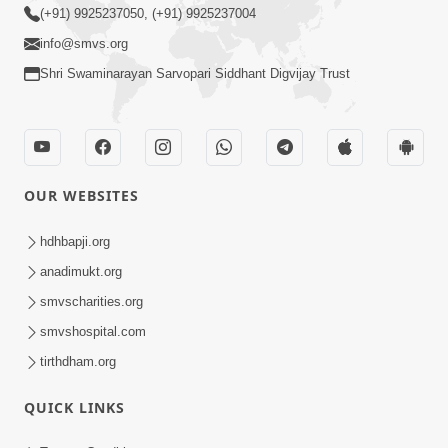
(+91) 9925237050, (+91) 9925237004
info@smvs.org
Shri Swaminarayan Sarvopari Siddhant Digvijay Trust
OUR WEBSITES
hdhbapji.org
anadimukt.org
smvscharities.org
smvshospital.com
tirthdham.org
QUICK LINKS