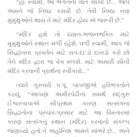
“હા સ્વામી, આ ભગતની વાત સાચી છે... આપે 
અમને જે નિષ્ઠા કરાવી છે, તેવી નિષ્ઠા નવા 
મુમુક્ષુઓને થાય તે માટે મંદિર હોય એ જરૂરી છે.”
“મંદિર હશે તો ધ્યાન-ભજનભક્તિ માટે 
મુમુક્ષુઓને સ્થાન મળી રહેશે. વળી સ્વામી, આપ જે 
સિદ્ધાંતના પ્રવર્તન માટે રાત-દા’ડો દાખડો કરો છો 
તેને મંદિર દ્વારા જ વેગ મળશે. માટે અમારી સૌની 
મંદિર કરવાની પ્રાર્થના સ્વીકારો...”
ત્યારે ગુરુવર્ય પ.પૂ. બાપજીએ હરિભક્તોને 
કહ્યું, “આપણા અમીરપેઢીના સમર્થ સદ્‌ગુરુ 
ઈશ્વરબાપાએ સૌપ્રથમ કારણ સત્સંગના 
સિદ્ધાંતોના પ્રચાર-પ્રસાર માટે આ વિસ્તારમાં 
કારણ સત્સંગનું સ્થાન (મંદિર) કરવાનો સંકલ્પ 
જણાવ્યો હતો તે અહોનિશ અમને સાંભરે છે... અને 