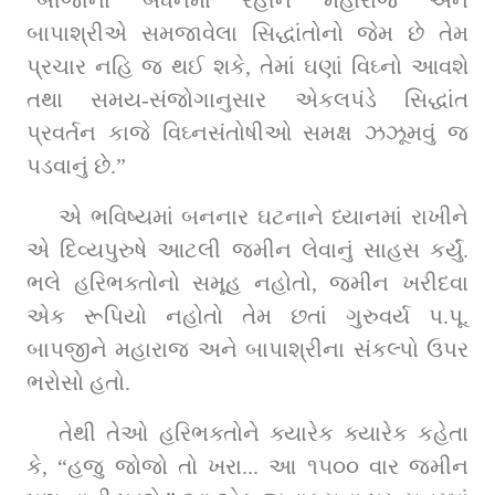
બાપાશ્રીએ સમજાવેલા સિદ્ધાંતોનો જેમ છે તેમ 
પ્રચાર નહિ જ થઈ શકે, તેમાં ઘણાં વિઘ્નો આવશે 
તથા સમય-સંજોગાનુસાર એકલપંડે સિદ્ધાંત 
પ્રવર્તન કાજે વિઘ્નસંતોષીઓ સમક્ષ ઝઝૂમવું જ 
પડવાનું છે.”
એ ભવિષ્યમાં બનનાર ઘટનાને ધ્યાનમાં રાખીને 
એ દિવ્યપુરુષે આટલી જમીન લેવાનું સાહસ કર્યું. 
ભલે હરિભક્તોનો સમૂહ નહોતો, જમીન ખરીદવા 
એક રૂપિયો નહોતો તેમ છતાં ગુરુવર્ય પ.પૂ. 
બાપજીને મહારાજ અને બાપાશ્રીના સંકલ્પો ઉપર 
ભરોસો હતો.
તેથી તેઓ હરિભક્તોને ક્યારેક ક્યારેક કહેતા 
કે, “હજુ જોજો તો ખરા... આ ૧૫૦૦ વાર જમીન 