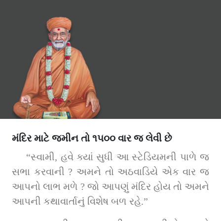
મંદિર માટે જમીન તો ૧૫૦૦ વાર જ લેવી છે
“સ્વામી, હવે ક્યાં સુધી આ સ્ટેડિયમની પાળે જ 
સભા કરવાની ? અમને તો અઠવાડિયે એક વાર જ 
આપનો લાભ મળે ? જો આપણું મંદિર હોય તો અમને 
આપની કથાવાર્તાનું વિશેષ બળ રહે.”