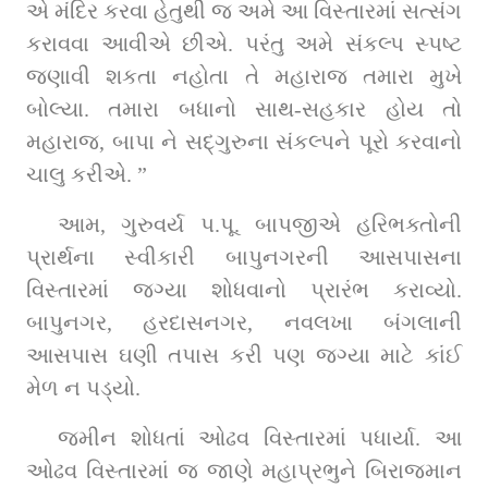
એ મંદિર કરવા હેતુથી જ અમે આ વિસ્તારમાં સત્સંગ 
કરાવવા આવીએ છીએ. પરંતુ અમે સંકલ્પ સ્પષ્ટ 
જણાવી શકતા નહોતા તે મહારાજ તમારા મુખે 
બોલ્યા. તમારા બધાનો સાથ-સહકાર હોય તો 
મહારાજ, બાપા ને સદ્‌ગુરુના સંકલ્પને પૂરો કરવાનો 
ચાલુ કરીએ. ”
આમ, ગુરુવર્ય પ.પૂ. બાપજીએ હરિભક્તોની 
પ્રાર્થના સ્વીકારી બાપુનગરની આસપાસના 
વિસ્તારમાં જગ્યા શોધવાનો પ્રારંભ કરાવ્યો. 
બાપુનગર, હરદાસનગર, નવલખા બંગલાની 
આસપાસ ઘણી તપાસ કરી પણ જગ્યા માટે કાંઈ 
મેળ ન પડ્યો.
જમીન શોધતાં ઓઢવ વિસ્તારમાં પધાર્યા. આ 
ઓઢવ વિસ્તારમાં જ જાણે મહાપ્રભુને બિરાજમાન 