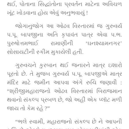
થઈ, પોતાના સિદ્ધાંતોના પ્રવર્તન માટેના અવિચળ 
ખૂંટ ખોડવાના હોય એવું અનુભવાયું !
જોગાનુજોગ આ ઓઢવ વિસ્તારમાં જ ગુરુવર્ય 
પ.પૂ. બાપજીના અતિ કૃપાવંત પાત્ર એવા પ.ભ. 
પુરુષોત્તમભાઈ રામાણીની ‘ઘનશ્યામનગર’ 
સોસાયટીની સ્કીમ મુકાયેલી હતી.
ગુરુવચને કુરબાન થઈ જનારને માત્ર ઇશારો 
પૂરતો છે. તે મુજબ ગુરુવર્ય પ.પૂ. બાપજીએ માત્ર 
મંદિર માટે જમીન આપવા અંગે રુચિ જણાવી : 
“શ્રીજીમહારાજનો ઓઢવ વિસ્તારમાં બિરાજમાન 
થવાનો સંકલ્પ પ્રબળ છે, જો અહીં એક પ્લૉટ મળી 
જાય તો કેમ રહે ?”
“ભલે સ્વામી, મહારાજનો સંકલ્પ છે ને આપની 