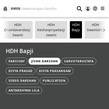
⚲
HDH
HDH
HDH
HDH
Vrundavandasji
Keshavpriyadasji
Bapji
Swamishri
Swami
swami
HDH Bapji
PARICHAY
JIVAN DARSHAN
SARVOTKRUSTATA
DIVYA PRASAD
DIVYA PRASANGAM
VIDEO DARSHAN
PUBLICATION
ANTARDHYAN LILA