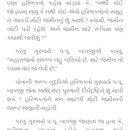
ઘણા હરિભક્તો કહેવા માંડ્યા કે, “નથી કોઈ 
જોડ્યમાં સાધુ કે નથી કોઈ એવો હરિભક્તોનો સમૂહ 
ને આવડી મોટી જમીનનું શું કરશો ? સ્વામી, જમીન 
ખોટી પડી રહેશે. અને જમીન માટે રૂપિયા પણ 
ક્યાંથી લાવીશું ?”
પરંતુ ગુરુવર્ય પ.પૂ. બાપજીએ કહ્યું, 
“મહારાજનો સંકલ્પ બહુ બળિયો છે. માટે જમીન તો 
૧૫૦૦ વાર જ લેવી છે.”
પોતાની અલ્પ બુદ્ધિએ હરિભક્તો ગુરુવર્ય પ.પૂ. 
બાપજી જેવા આર્ષદ્રષ્ટા પુરુષની દીર્ઘદૃષ્ટિને શું માપી 
શકે ? હરિભક્તોને મન આટલી મોટી જમીનની 
જરૂર જણાતી નહોતી.
પરંતુ ગુરુવર્ય પ.પૂ. બાપજી જાણતા જ હતા કે, 
“બીજાના બંધનમાં રહીને મહારાજ અને 