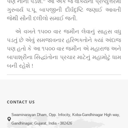
પણ નાની પડશે.” આ એક જ વાક્યના પ્રત્યુત્તરમાં 
ગુરુવર્ય પ.પૂ. બાપજીની દીર્ઘદૃષ્ટિ જણાઈ આવતી 
જેથી સૌની દલીલો સમાઈ જતી.
એ વખતે ૧૫૦૦ વાર જમીન લેવાનું સાહસ વધુ 
પડતું છે એવું સમજાવનાર હરિભક્તોને ક્યાં અંદાજ 
પણ હતો કે આ ૧૫૦૦ વાર જમીન એ મહારાજ અને 
બાપાશ્રીના સિદ્ધાંતોના પ્રચાર માટેનું મહામોટું ધામ 
બની રહેશે !
CONTACT US
Swaminarayan Dham, Opp. Infocity, Koba-Gandhinagar High way,
Gandhinagar, Gujarat, India - 382426