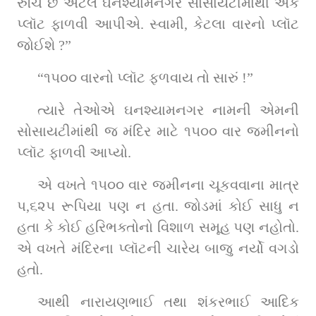
રુચિ છે એટલે ઘનશ્યામનગર સોસાયટીમાંથી એક 
પ્લૉટ ફાળવી આપીએ. સ્વામી, કેટલા વારનો પ્લૉટ 
જોઈશે ?”
“૧૫૦૦ વારનો પ્લૉટ ફળવાય તો સારું !”
ત્યારે તેઓએ ઘનશ્યામનગર નામની એમની 
સોસાયટીમાંથી જ મંદિર માટે ૧૫૦૦ વાર જમીનનો 
પ્લૉટ ફાળવી આપ્યો.
એ વખતે ૧૫૦૦ વાર જમીનના ચૂકવવાના માત્ર 
પ,૬૨૫ રૂપિયા પણ ન હતા. જોડમાં કોઈ સાધુ ન 
હતા કે કોઈ હરિભક્તોનો વિશાળ સમૂહ પણ નહોતો. 
એ વખતે મંદિરના પ્લૉટની ચારેય બાજુ નર્યો વગડો 
હતો.
આથી નારાયણભાઈ તથા શંકરભાઈ આદિક 