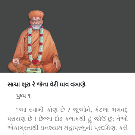
સાચા શૂરા રે જેના વેરી ઘાવ વખાણે
પુષ્પ ૧
“આ સ્વામી કોણ છે ? જુઓને, કેટલા ભગવદ્‌ 
પરાયણ છે ! છેલ્લા દોઢ કલાકથી હું જોઉં છું; તેઓ 
એકાગ્રતાથી ઘનશ્યામ મહાપ્રભુની પ્રદક્ષિણા કરી 