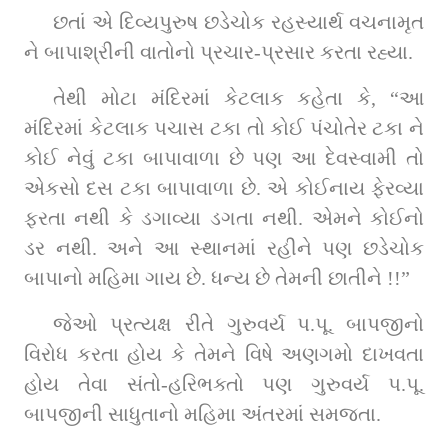
છતાં એ દિવ્યપુરુષ છડેચોક રહસ્યાર્થ વચનામૃત 
ને બાપાશ્રીની વાતોનો પ્રચાર-પ્રસાર કરતા રહ્યા.
તેથી મોટા મંદિરમાં કેટલાક કહેતા કે, “આ 
મંદિરમાં કેટલાક પચાસ ટકા તો કોઈ પંચોતેર ટકા ને 
કોઈ નેવું ટકા બાપાવાળા છે પણ આ દેવસ્વામી તો 
એકસો દસ ટકા બાપાવાળા છે. એ કોઈનાય ફેરવ્યા 
ફરતા નથી કે ડગાવ્યા ડગતા નથી. એમને કોઈનો 
ડર નથી. અને આ સ્થાનમાં રહીને પણ છડેચોક 
બાપાનો મહિમા ગાય છે. ધન્ય છે તેમની છાતીને !!”
જેઓ પ્રત્યક્ષ રીતે ગુરુવર્ય પ.પૂ. બાપજીનો 
વિરોધ કરતા હોય કે તેમને વિષે અણગમો દાખવતા 
હોય તેવા સંતો-હરિભક્તો પણ ગુરુવર્ય પ.પૂ. 
બાપજીની સાધુતાનો મહિમા અંતરમાં સમજતા.