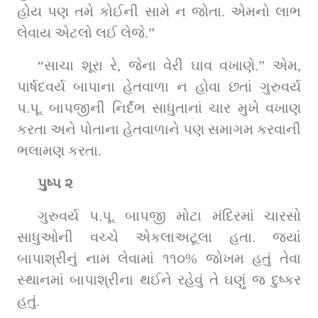
હોય પણ તમે કોઈની સામે ન જોતા. એમનો લાભ 
લેવાય એટલો લઈ લેજે.”
“સાચા શૂરા રે, જેના વેરી ઘાવ વખાણે.” એમ, 
પાર્ષદવર્ય બાપાના હેતવાળા ન હોવા છતાં ગુરુવર્ય 
પ.પૂ. બાપજીની નિર્દંભ સાધુતાનાં ચાર મુખે વખાણ 
કરતા અને પોતાના હેતવાળાને પણ સમાગમ કરવાની 
ભલામણ કરતા.
પુષ્પ ૨
ગુરુવર્ય પ.પૂ. બાપજી મોટા મંદિરમાં ચારસો 
સાધુઓની વચ્ચે એકલાઅટૂલા હતા. જ્યાં 
બાપાશ્રીનું નામ લેવામાં ૧૧૦% જોખમ હતું તેવા 
સ્થાનમાં બાપાશ્રીના થઈને રહેવું તે ઘણું જ દુષ્કર 
હતું.