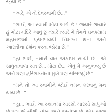
રહ્યા છે.”
“અરે, એ તો દેવસ્વામી છે...”
“ભાઈ, આ સ્વામી મોટા લાગે છે ! જ્યારે જ્યારે 
હું મોટા મંદિરે આવું છું ત્યારે ત્યારે મેં તેમને ઘનશ્યામ 
મહારાજમાં પ્રેમભાવથી નિમગ્ન થતા અને 
આરતીનાં દર્શન કરતા જોયા છે.”
“હા ભાઈ, તમારી વાત એકદમ સાચી છે... એ 
સાધુતાવાળા સંત છે... મોટા છે... એવું મેં અનુભવ્યું છે 
અને ઘણા હરિભક્તોના મુખે પણ સાંભળ્યું છે.”
“મને તો આ સ્વામીને જોઈ નમન કરવાનું મન 
થાય છે...”
“હા... ભાઈ, આ સ્થાનમાં ચારસો ચારસો સાધુઓ 
છે પણ એ સૌથી નોખા અને અનોખા છે. એક બાજુ 