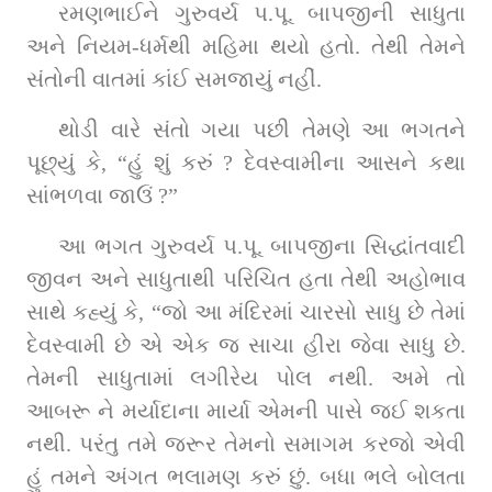
રમણભાઈને ગુરુવર્ય પ.પૂ. બાપજીની સાધુતા 
અને નિયમ-ધર્મથી મહિમા થયો હતો. તેથી તેમને 
સંતોની વાતમાં કાંઈ સમજાયું નહીં.
થોડી વારે સંતો ગયા પછી તેમણે આ ભગતને 
પૂછ્યું કે, “હું શું કરું ? દેવસ્વામીના આસને કથા 
સાંભળવા જાઉં ?”
આ ભગત ગુરુવર્ય પ.પૂ. બાપજીના સિદ્ધાંતવાદી 
જીવન અને સાધુતાથી પરિચિત હતા તેથી અહોભાવ 
સાથે કહ્યું કે, “જો આ મંદિરમાં ચારસો સાધુ છે તેમાં 
દેવસ્વામી છે એ એક જ સાચા હીરા જેવા સાધુ છે. 
તેમની સાધુતામાં લગીરેય પોલ નથી. અમે તો 
આબરૂ ને મર્યાદાના માર્યા એમની પાસે જઈ શકતા 
નથી. પરંતુ તમે જરૂર તેમનો સમાગમ કરજો એવી 
હું તમને અંગત ભલામણ કરું છું. બધા ભલે બોલતા 