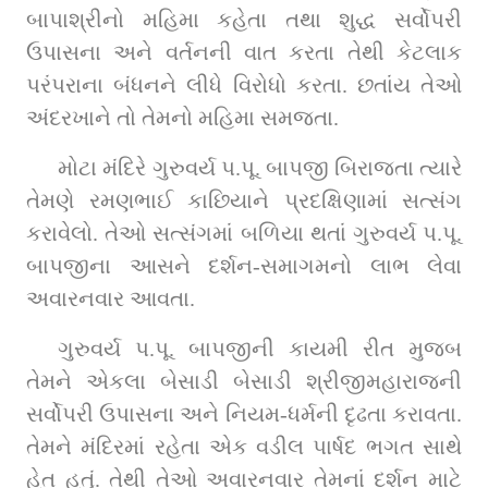
બાપાશ્રીનો મહિમા કહેતા તથા શુદ્ધ સર્વોપરી 
ઉપાસના અને વર્તનની વાત કરતા તેથી કેટલાક 
પરંપરાના બંધનને લીધે વિરોધો કરતા. છતાંય તેઓ 
અંદરખાને તો તેમનો મહિમા સમજતા.
મોટા મંદિરે ગુરુવર્ય પ.પૂ. બાપજી બિરાજતા ત્યારે 
તેમણે રમણભાઈ કાછિયાને પ્રદક્ષિણામાં સત્સંગ 
કરાવેલો. તેઓ સત્સંગમાં બળિયા થતાં ગુરુવર્ય પ.પૂ. 
બાપજીના આસને દર્શન-સમાગમનો લાભ લેવા 
અવારનવાર આવતા.
ગુરુવર્ય પ.પૂ. બાપજીની કાયમી રીત મુજબ 
તેમને એકલા બેસાડી બેસાડી શ્રીજીમહારાજની 
સર્વોપરી ઉપાસના અને નિયમ-ધર્મની દૃઢતા કરાવતા. 
તેમને મંદિરમાં રહેતા એક વડીલ પાર્ષદ ભગત સાથે 
હેત હતું. તેથી તેઓ અવારનવાર તેમનાં દર્શન માટે 