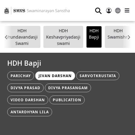
⚲
HDH
HDH
HDH
HDH
Vrundavandasji
Keshavpriyadasji
Bapji
Swamishri
Swami
swami
HDH Bapji
PARICHAY
JIVAN DARSHAN
SARVOTKRUSTATA
DIVYA PRASAD
DIVYA PRASANGAM
VIDEO DARSHAN
PUBLICATION
ANTARDHYAN LILA