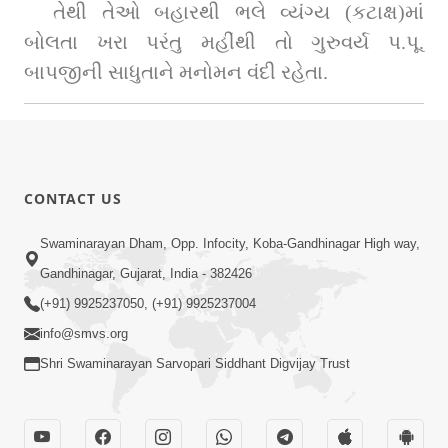
તેથી તેઓ બહારથી ભલે વ્યંગ્ય (કટાક્ષ)માં 
બોલતા ખરા પરંતુ મહીંથી તો ગુરુવર્ય પ.પૂ. 
બાપજીની સાધુતાને મનોમન વંદી રહેતા.
CONTACT US
Swaminarayan Dham, Opp. Infocity, Koba-Gandhinagar High way,
Gandhinagar, Gujarat, India - 382426
(+91) 9925237050, (+91) 9925237004
info@smvs.org
Shri Swaminarayan Sarvopari Siddhant Digvijay Trust