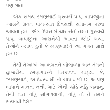
પણ જતા.
એક સમય રમણભાઈ ગુરુવર્ય પ.પૂ. બાપજીના 
આસને સતત પાંચ-સાત દિવસથી સમાગમ કરવા 
આવતા હતા. એક દિવસ બે-ચાર સંતો તેમને ગુરુવર્ય 
પ.પૂ. બાપજીના આસનેથી આવતા જોઈ ગયા. 
તેઓને ખ્યાલ હતો કે રમણભાઈને આ ભગત સાથે 
હેત છે.
તેથી તેઓએ આ ભગતને બોલાવ્યા અને તેમની 
હાજરીમાં રમણભાઈને ધમકાવવા માંડ્યા કે, 
“રમણભાઈ, એ દેવસ્વામી તો બાપાવાળો છે, આપણે 
બાપાને માનતા નથી. માટે એની જોડે નહિ જવાનું, 
તેની વાત નહિ સાંભળવાની; નહિ તો તે તમને 
ભરમાવી દેશે.”