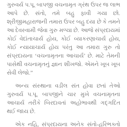
ગુરુવર્ય પ.પૂ. બાપજી વચનામૃત ગ્રંથ ઉપર જ લાભ 
આપે છે. સંતો, તમે બહુ ફાવી ગયા છો. 
શ્રીજીમહારાજની તમારા ઉપર બહુ દયા છે કે તમને 
આ દેવસ્વામી જેવા ગુરુ મળ્યા છે. આજે સંપ્રદાયમાં 
કોઈ વેદાંતાચાર્ય હોય, કોઈ વ્યાકરણાચાર્ય હોય, 
કોઈ ન્યાયાચાર્ય હોય પરંતુ આ તમારા ગુરુ તો 
સંપ્રદાયના ‘વચનામૃતના આચાર્ય’ છે. માટે તેમની 
પાસેથી વચનામૃતનું જ્ઞાન શીખજો. એમને ખૂબ ખૂબ 
સેવી લેજો.”
અન્ય સંસ્થાના વડીલ સંત હોવા છતાં તેઓ 
ગુરુવર્ય પ.પૂ. બાપજીને ચાર મુખે વચનામૃતના 
આચાર્ય તરીકે બિરદાવતાં અહોભાવથી ગદ્‌ગદિત 
થઈ જાય છે.
એક નહિ, સંપ્રદાયના અનેક સંતો-હરિભક્તો 