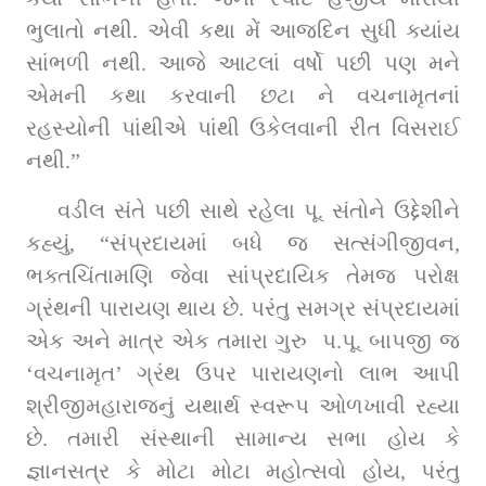
ભુલાતો નથી. એવી કથા મેં આજદિન સુધી ક્યાંય 
સાંભળી નથી. આજે આટલાં વર્ષો પછી પણ મને 
એમની કથા કરવાની છટા ને વચનામૃતનાં 
રહસ્યોની પાંથીએ પાંથી ઉકેલવાની રીત વિસરાઈ 
નથી.”
વડીલ સંતે પછી સાથે રહેલા પૂ. સંતોને ઉદ્દેશીને 
કહ્યું, “સંપ્રદાયમાં બધે જ સત્સંગીજીવન, 
ભક્તચિંતામણિ જેવા સાંપ્રદાયિક તેમજ પરોક્ષ 
ગ્રંથની પારાયણ થાય છે. પરંતુ સમગ્ર સંપ્રદાયમાં 
એક અને માત્ર એક તમારા ગુરુ  પ.પૂ. બાપજી જ 
‘વચનામૃત’ ગ્રંથ ઉપર પારાયણનો લાભ આપી 
શ્રીજીમહારાજનું યથાર્થ સ્વરૂપ ઓળખાવી રહ્યા 
છે. તમારી સંસ્થાની સામાન્ય સભા હોય કે 
જ્ઞાનસત્ર કે મોટા મોટા મહોત્સવો હોય, પરંતુ 