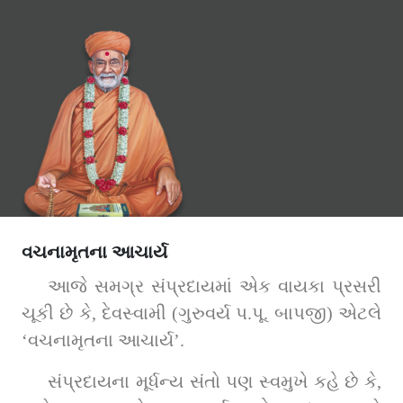
વચનામૃતના આચાર્ય
આજે સમગ્ર સંપ્રદાયમાં એક વાયકા પ્રસરી 
ચૂકી છે કે, દેવસ્વામી (ગુરુવર્ય પ.પૂ. બાપજી) એટલે 
‘વચનામૃતના આચાર્ય’.
સંપ્રદાયના મૂર્ધન્ય સંતો પણ સ્વમુખે કહે છે કે, 