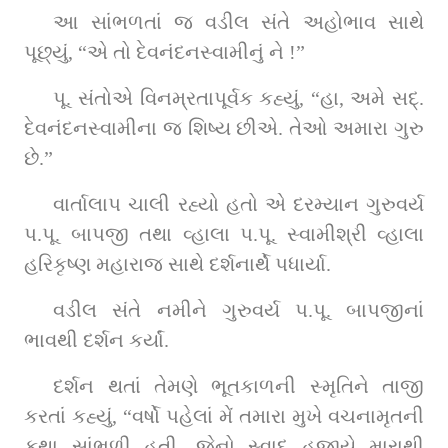
આ સાંભળતાં જ વડીલ સંતે અહોભાવ સાથે 
પૂછ્યું, “એ તો દેવનંદનસ્વામીનું ને !”
પૂ. સંતોએ વિનમ્રતાપૂર્વક કહ્યું, “હા, અમે સદ્‌. 
દેવનંદનસ્વામીના જ શિષ્ય છીએ. તેઓ અમારા ગુરુ 
છે.”
વાર્તાલાપ ચાલી રહ્યો હતો એ દરમ્યાન ગુરુવર્ય 
પ.પૂ. બાપજી તથા વ્હાલા પ.પૂ. સ્વામીશ્રી વ્હાલા 
હરિકૃષ્ણ મહારાજ સાથે દર્શનાર્થે પધાર્યા.
વડીલ સંતે નમીને ગુરુવર્ય પ.પૂ. બાપજીનાં 
ભાવથી દર્શન કર્યાં.
દર્શન થતાં તેમણે ભૂતકાળની સ્મૃતિને તાજી 
કરતાં કહ્યું, “વર્ષો પહેલાં મેં તમારા મુખે વચનામૃતની 
કથા સાંભળી હતી. જેનો સ્વાદ હજીયે મારાથી 