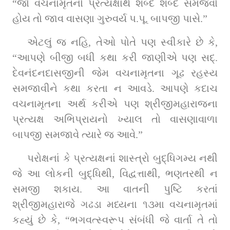
“જો વચનામૃતનો પ્રત્યક્ષાર્થ શબ્દે શબ્દ સમજવો 
હોય તો જાવ વાસણા ગુરુવર્ય પ.પૂ. બાપજી પાસે.”
એટલું જ નહિ, તેઓ પોતે પણ સ્વીકારે છે કે, 
“આપણે બીજી બધી કથા કરી જાણીએ પણ સદ્‌. 
દેવનંદનદાસજીની જેમ વચનામૃતના ગૂઢ રહસ્ય 
સમજાવીને કથા કરતા ન આવડે. આપણે કદાચ 
વચનામૃતના અર્થ કરીએ પણ શ્રીજીમહારાજના 
પ્રત્યક્ષ અભિપ્રાયનો ખ્યાલ તો વાસણાવાળા 
બાપજી સમજાવે ત્યારે જ આવે.”
પરોક્ષનાં કે પ્રત્યક્ષનાં શાસ્ત્રો બુદ્ધિગમ્ય નથી 
જે આ લોકની બુદ્ધિથી, વિદ્વત્તાથી, ભણતરથી ન 
સમજી શકાય. આ વાતની પુષ્ટિ કરતાં 
શ્રીજીમહારાજે ગઢડા મધ્યના ૧૩મા વચનામૃતમાં 
કહ્યું છે કે, “ભગવત્સ્વરૂપ સંબંધી જે વાર્તા તે તો 