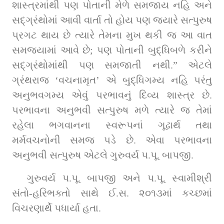
શાસ્ત્રમાંથી પણ પોતાની મેળે સમજાય નહિ અને 
સદ્‌ગ્રંથોમાં આવી વાર્તા તો હોય પણ જ્યારે સત્પુરુષ 
પ્રગટ થાય છે ત્યારે તેમના મુખ થકી જ આ વાત 
સમજ્યામાં આવે છે; પણ પોતાની બુદ્ધિબળે કરીને 
સદ્‌ગ્રંથોમાંથી પણ સમજાતી નથી.” એટલે 
ગ્રંથરાજ ‘વચનામૃત’ એ બુદ્ધિગમ્ય નહિ પરંતુ 
અનુભવગમ્ય એવું પરભાવનું દિવ્ય શાસ્ત્ર છે. 
પરભાવના અનુભવી સત્પુરુષ મળે ત્યારે જ તેમાં 
રહેલા ભગવાનના સ્વરૂપનાં ગૂઢાર્થ તથા 
મર્મવચનોની સમજ પડે છે. એવા પરભાવના 
અનુભવી સત્પુરુષ એટલે ગુરુવર્ય પ.પૂ. બાપજી.
ગુરુવર્ય પ.પૂ. બાપજી અને પ.પૂ. સ્વામીશ્રી 
સંતો-હરિભક્તો સાથે ઈ.સ. ૨૦૧૩માં કચ્છમાં 
વિચરણાર્થે પધાર્યા હતા.