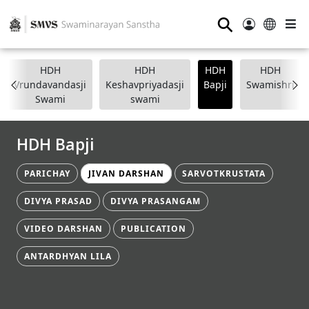
⚲
HDH
HDH
HDH
HDH
Vrundavandasji
Keshavpriyadasji
Bapji
Swamishri
Swami
swami
HDH Bapji
PARICHAY
JIVAN DARSHAN
SARVOTKRUSTATA
DIVYA PRASAD
DIVYA PRASANGAM
VIDEO DARSHAN
PUBLICATION
ANTARDHYAN LILA