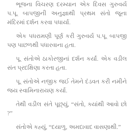
ભૂજના વિચરણ દરમ્યાન એક દિવસ ગુરુવર્ય 
પ.પૂ. બાપજીની અનુજ્ઞાથી પ્રથમ સંતો જૂના 
મંદિરમાં દર્શન કરવા પધાર્યા.
એક પધરામણી પૂર્ણ કરી ગુરુવર્ય પ.પૂ. બાપજી 
પણ પાછળથી પધારવાના હતા.
પૂ. સંતોએ ઠાકોરજીનાં દર્શન કર્યાં. એક વડીલ 
સંત પ્રદક્ષિણા કરતા હતા.
પૂ. સંતોએ નજીક જઈ તેમને દંડવત કરી નમીને 
જય સ્વામિનારાયણ કર્યા.
તેથી વડીલ સંતે પૂછ્યું, “સંતો, ક્યાંથી આવો છો 
?”
સંતોએ કહ્યું, “દયાળુ, અમદાવાદ વાસણાથી.”