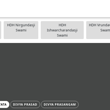
HDH Nirgundasji
HDH
HDH Vrundav
Swami
Ishwarcharandasji
Swam
Swami
TATA
DIVYA PRASAD
DIVYA PRASANGAM