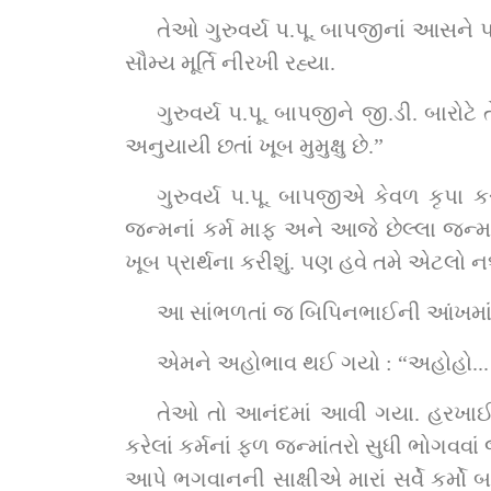
તેઓ ગુરુવર્ય પ.પૂ. બાપજીનાં આસને પધ
સૌમ્ય મૂર્તિ નીરખી રહ્યા.
ગુરુવર્ય પ.પૂ. બાપજીને જી.ડી. બારો
અનુયાયી છતાં ખૂબ મુમુક્ષુ છે.”
ગુરુવર્ય પ.પૂ. બાપજીએ કેવળ કૃપા
જન્મનાં કર્મ માફ અને આજે છેલ્લા જન્
ખૂબ પ્રાર્થના કરીશું. પણ હવે તમે એટલો નક
આ સાંભળતાં જ બિપિનભાઈની આંખમાં
એમને અહોભાવ થઈ ગયો : “અહોહો... મારા
તેઓ તો આનંદમાં આવી ગયા. હરખાઈ ઊઠ
કરેલાં કર્મનાં ફળ જન્માંતરો સુધી ભોગવવા
આપે ભગવાનની સાક્ષીએ મારાં સર્વે કર્મો