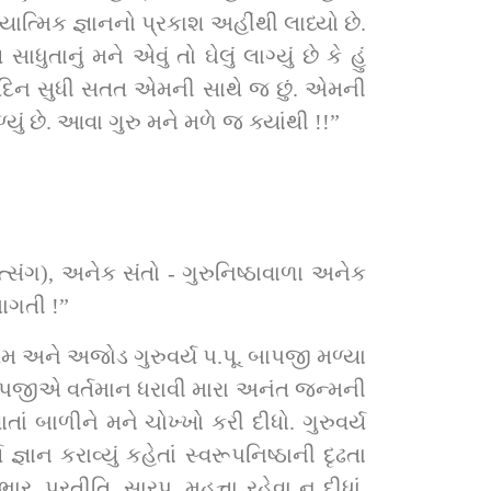
ુતાનું મને એવું તો ઘેલું લાગ્યું છે કે હું 
દિન સુધી સતત એમની સાથે જ છું. એમની 
યું છે. આવા ગુરુ મને મળે જ ક્યાંથી !!”
સંગ), અનેક સંતો - ગુરુનિષ્ઠાવાળા અનેક 
ાગતી !”
તમ અને અજોડ ગુરુવર્ય પ.પૂ. બાપજી મળ્યા 
 બાપજીએ વર્તમાન ધરાવી મારા અનંત જન્મની 
ાં બાળીને મને ચોખ્ખો કરી દીધો. ગુરુવર્ય 
ન કરાવ્યું કહેતાં સ્વરૂપનિષ્ઠાની દૃઢતા 
 પ્રતીતિ, સારપ, મહત્તા રહેવા ન દીધાં. 