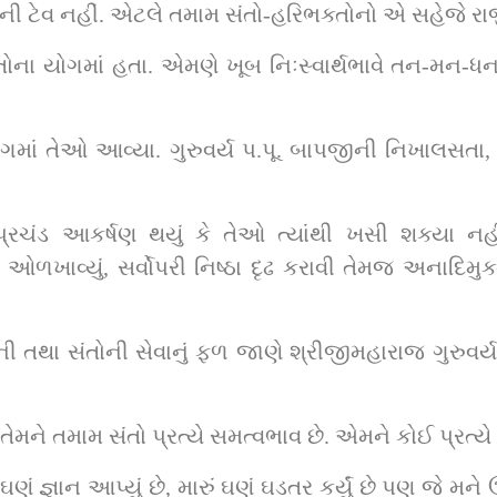
ટેવ નહીં. એટલે તમામ સંતો-હરિભક્તોનો એ સહેજે રાજીપ
ોના યોગમાં હતા. એમણે ખૂબ નિઃસ્વાર્થભાવે તન-મન-ધનથી
માં તેઓ આવ્યા. ગુરુવર્ય પ.પૂ. બાપજીની નિખાલસતા, સ્
ું પ્રચંડ આકર્ષણ થયું કે તેઓ ત્યાંથી ખસી શક્યા નહ
ળખાવ્યું, સર્વોપરી નિષ્ઠા દૃઢ કરાવી તેમજ અનાદિમુક્તન
તથા સંતોની સેવાનું ફળ જાણે શ્રીજીમહારાજ ગુરુવર્ય 
ેમને તમામ સંતો પ્રત્યે સમત્વભાવ છે. એમને કોઈ પ્રત્યે 
ું જ્ઞાન આપ્યું છે, મારું ઘણું ઘડતર કર્યું છે પણ જે મન