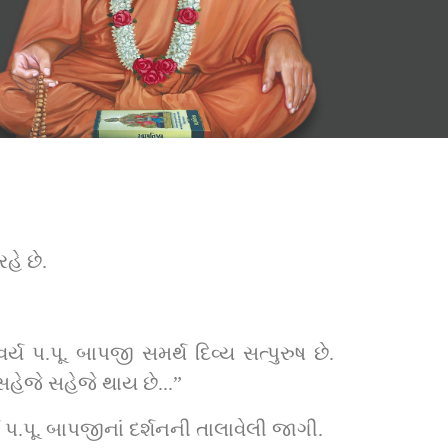
હે છે.
્ય પ.પૂ. બાપજી સમર્થ દિવ્ય સત્પુરુષ છે. 
સહેજે સહેજે થાય છે...”
પ.પૂ. બાપજીનાં દર્શનની તાલાવેલી જાગી.