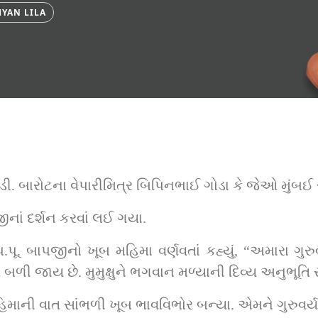
YAN LILA
બારોટના વેપારીમિત્ર બિપિનભાઈ ગોડા કે જેઓ મુંબઈ ર
પજીનાં દર્શન કરવાં લઈ ગયા.
.પૂ. બાપજીનો ખૂબ મહિમા વર્ણવતાં કહ્યું, “અમારા ગુરુવર
ર બળી જાય છે. મુમુક્ષુને ભગવાન મળ્યાની દિવ્ય અનુભૂતિ 
િમાની વાત સાંભળી ખૂબ ભાવવિભોર બન્યા. એમને ગુરુવર્ય 