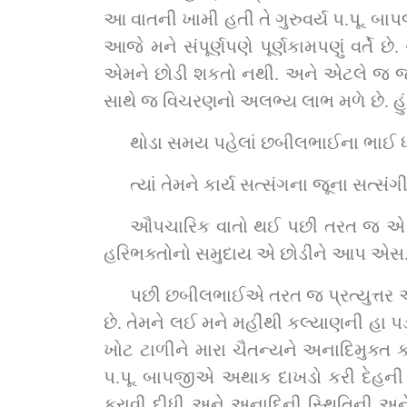
આ વાતની ખામી હતી તે ગુરુવર્ય પ.પૂ. બાપજીના યોગમાં આવતાં જ ટળી ગઈ
આજે મને સંપૂર્ણપણે પૂર્ણકામપણું વર્તે છે. 
એમને છોડી શકતો નથી. અને એટલે જ જ્ય
સાથે જ વિચરણનો અલભ્ય લાભ મળે છે. હું ખૂબ
થોડા સમય પહેલાં છબીલભાઈના ભાઈ ધા
ત્યાં તેમને કાર્ય સત્સંગના જૂના સત્
ઔપચારિક વાતો થઈ પછી તરત જ એ બધા એ
હરિભક્તોનો સમુદાય એ છોડીને આપ એસ.
પછી છબીલભાઈએ તરત જ પ્રત્યુત્તર આપ્ય
છે. તેમને લઈ મને મહીંથી કલ્યાણની હા પડ
ખોટ ટાળીને મારા ચૈતન્યને અનાદિમુક્ત કરી
પ.પૂ. બાપજીએ અથાક દાખડો કરી દેહની ચિંત
કરાવી દીધી અને અનાદિની સ્થિતિની અને બ