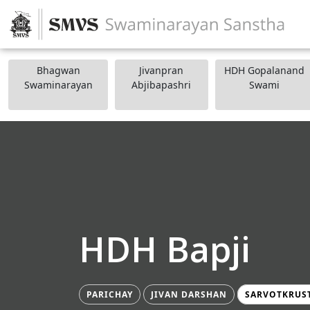
Bhagwan
Jivanpran
HDH Gopalanand
Swaminarayan
Abjibapashri
Swami
HDH Bapji
PARICHAY
JIVAN DARSHAN
SARVOTKRUS