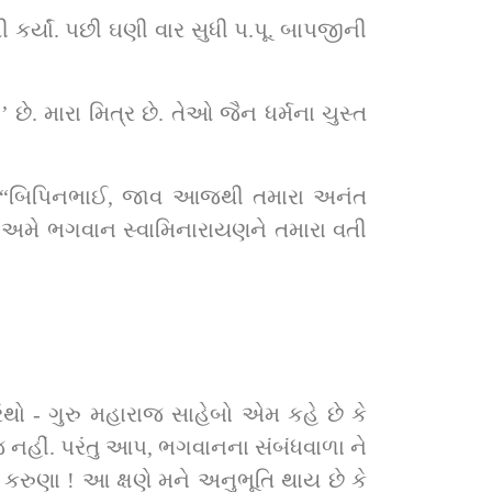
કર્યાં. પછી ઘણી વાર સુધી પ.પૂ. બાપજીની 
. મારા મિત્ર છે. તેઓ જૈન ધર્મના ચુસ્ત 
કે, “બિપિનભાઈ, જાવ આજથી તમારા અનંત 
 અમે ભગવાન સ્વામિનારાયણને તમારા વતી 
ો - ગુરુ મહારાજ સાહેબો એમ કહે છે કે 
 જ નહીં. પરંતુ આપ, ભગવાનના સંબંધવાળા ને 
કરુણા ! આ ક્ષણે મને અનુભૂતિ થાય છે કે 