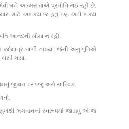
 એવી મને આત્મસત્તાએ પ્રતીતિ થઈ રહી છે. 
 મારા માટે અશક્ય જ હતું પણ આપે શક્ય 
 અતિ આનંદની સીમા ન રહી.
ં કર્મમાત્ર બાળી નાખ્યાં. જેની અનુભૂતિએ 
ી બેસી ગયા.
મનું જીવન પરગજુ અને સાત્ત્વિક.
મળતી.
ુખેથી ભગવાનનાં સ્વરૂપમાં જોડાવું એ જ 