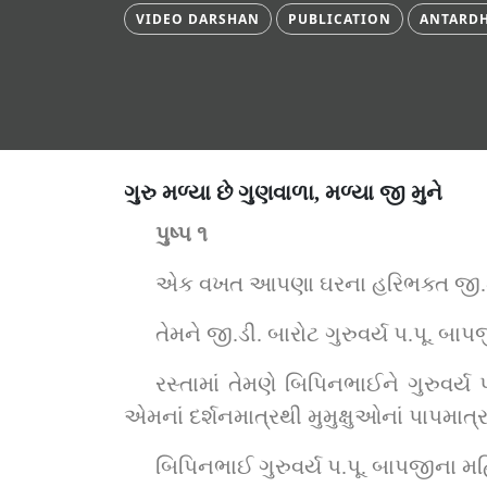
VIDEO DARSHAN
PUBLICATION
ANTARDH
ગુરુ મળ્યા છે ગુણવાળા, મળ્યા જી મુને
પુષ્પ ૧
એક વખત આપણા ઘરના હરિભક્ત જી.ડી. 
તેમને જી.ડી. બારોટ ગુરુવર્ય પ.પૂ. બા
રસ્તામાં તેમણે બિપિનભાઈને ગુરુવર્ય પ
એમનાં દર્શનમાત્રથી મુમુક્ષુઓનાં પાપમાત્
બિપિનભાઈ ગુરુવર્ય પ.પૂ. બાપજીના મહ