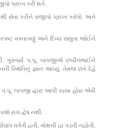
ો પ્રાપ્ત કરી શકે.
 સેવા કરીને રાજીપો પ્રાપ્ત કરેલો. અને 
પષ્ટ વક્તાપણું અને દિવ્ય સાધુતા જોઈને 
ીં. ગુરુવર્ય પ.પૂ. બાપજીએ છબીલભાઈને 
ી સ્થિતિનું જ્ઞાન આપ્યું. તેમજ છતે દેહે 
પ.પૂ. બાપજી દ્વારા આપી રહ્યા હોય એવી 
કશો રાગ-દ્વેષ નથી.
ે ઊણપ વર્તતી હતી, મોક્ષની હા પડતી નહોતી. 