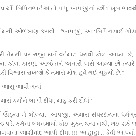
ાર્યા. બિપિનભાઈએ તો પ.પૂ. બાપજીનાં દર્શન ખૂબ ભાવથી 
ટે તેમની ઓળખાણ કરાવી : “બાપજી, આ ‘બિપિનભાઈ ગોડા’ છે
 કરી તેમની પર રાજી થઈ વર્તમાન ધરાવી કોલ આપ્યા 
મના કોલ. કારણ, આજે તમે અમારી પાસે આવ્યા છો ત્યારે
્કી વિશ્વાસ રાખજો કે તમારો મોક્ષ હવે થઈ ચૂક્યો છે.”
 આંસુ આવી ગયાં.
ં કર્મોને બાળી દીધાં, માફ કરી દીધાં.”
્યા ને બોલ્યા, “બાપજી, અમારા સંપ્રદાયના ધર્મગ્રંથ
ં જ પડે. કર્મનાં બંધનમાંથી કોઈ મુક્ત થયા નથી, થઈ શકે
 બાળવાના આશીર્વાદ આપી દીધા !!! આહાહા... કેવી આપની 