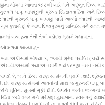
. મને અદ્‌ભુત દિવ્ય આધ્યાત્મિક જ્ઞાનનો પ્રકાશ અહીંથી લાધ્યો છે. 
ગુરુવર્ય પ.પૂ. બાપજીની પ્રચંડ સિદ્ધાંતવાદિતા અને દિવ્ય સાધ
ારથી ગુરુવર્ય પ.પૂ. બાપજી પાસે આવ્યો ત્યારથી આજ
 કૃતાર્થ છું કે આવા દિવ્યપુરુષનું સાંનિધ્ય મને સતત મળ્
મમાં ગયા હતા તેથી તેઓ વડોદરા મુકામે ગયા હતા.
સંગીઓ મળવા આવ્યા હતા.
કીસાથે બોલ્યા કે, “આવી શ્રેષ્ઠ પ્રાપ્તિ (કાર્ય સત્
એમ.વી.એસ.માં ગયા એ તમારી ભયંકર ભૂલ તમને નથી લ
ો કે, “મને દિવ્ય કારણ સત્સંગની પ્રાપ્તિ થઈ. શ્રેષ્ઠ
ી છે. કારણ સત્સંગમાં આવતાંની સાથે જ ગુરુવર્ય પ.પૂ.
ને મૂર્તિના સુખમાં મૂકી દીધો. ઉપરાંત અનંત જન્મનાં ખાત
ા કર્યા વગર મને શ્રીજીમહારાજના સ્વરૂપનું યથાર્થ જ્ઞા
ીજા નંબરની પ્રાપ્તિની હા પડાવી દીધી અને કોઈનો ભાર,