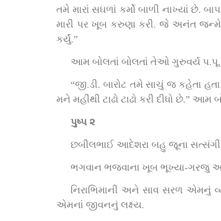
તમે મારાં સઘળાં કર્મો બાળી નાખ્યાં છે.
મારી પર ખૂબ કરુણા કરી. જે અનંત જન્મ
કર્યું.” 
આમ બોલતાં બોલતાં તેઓ ગુરુવર્ય પ.
“જી.ડી. બારોટ તમે સાચું જ કહેતા હતા
મને મહીંથી ટાઢો ટાઢો કરી દીધો છે.” આમ 
પુષ્પ ૨
છબીલભાઈ આદેશરા બહુ જૂના સત્સંગી ગણ
ભગવાન ભજવાના ખૂબ ભૂખ્યા-ગરજુ અને 
નિરાભિમાની અને સાવ સરળ એમનું વ્યક
એમનાં જીવનનું લક્ષ્ય.