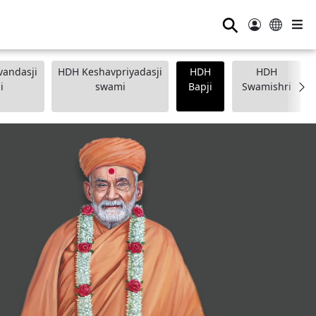
⚲
andasji
HDH Keshavpriyadasji
HDH
HDH
i
swami
Bapji
Swamishri