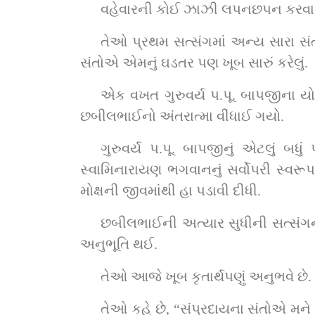
વહેવારની કોઈ ઝાઝી લપનછપન કરવાની 
તેઓ પ્રથમ સત્સંગમાં અન્ય સારા સંત
સંતોએ એમનું ઘડતર પણ ખૂબ સારું કરેલું.
એક વખત ગુરુવર્ય પ.પૂ. બાપજીના યોગ
છબીલભાઈનો અંતરાત્મા વીંધાઈ ગયો.
ગુરુવર્ય પ.પૂ. બાપજીનું એટલું બધ
સ્વામિનારાયણ ભગવાનનું સર્વોપરી સ્વરૂપ ઓ
મોક્ષની જીવમાંથી હા પડાવી દીધી.
છબીલભાઈની અત્યાર સુધીની સત્સંગની 
અનુભૂતિ થઈ.
તેઓ આજે ખૂબ કૃતાર્થપણું અનુભવે છે. ત
તેઓ કહે છે, “સંપ્રદાયના સંતોએ મને ઘણ