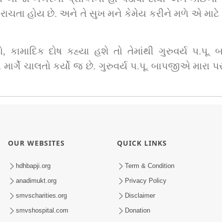
ાં રાચતા હોય છે. અને તે સુખ મને કેમેય કરીને મળે એ મા
ો, કામાદિક દોષ કહ્યા હશે તો તેમાંથી ગુરુવર્ય પ.પૂ.
ં એ માર્ગે ચાલતો કર્યો જ છે. ગુરુવર્ય પ.પૂ. બાપજીએ માર
OUR WEBSITES
QUICK LINKS
hdhbapji.org
Term & Condition
anadimukt.org
Privacy Policy
smvscharities.org
Disclaimer
smvshospital.com
Donation