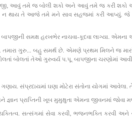
 બાપજી, આવું તમે જ બોલી શકો અને આવું તમે જ કરી શકો
ે ન થાય તે આજે તમે મને સાવ સહજમાં કરી આપ્યું. જે
પૂ. બાપજીની સમક્ષ હરખભેર નાચવા-કૂદવા લાગ્યા. એમના
. તમારા ગુરુ... બહુ સમર્થ છે. એમણે પ્રથમ મિલને જ મારા
બોલતાં બોલતાં તેઓ ગુરુવર્ય પ.પૂ. બાપજીના ચરણોમાં આવ
ાય. સંપ્રદાયમાં ઘણા મોટેરા સંતોના યોગમાં આવેલા. તે
જ્ઞાન પ્રાપ્તિની ખૂબ મુમુક્ષુતા એમના જીવનમાં જોવા 
્તિત્વ. સત્સંગમાં સેવા કરવી, ભજનભક્તિ કરવી અને સ