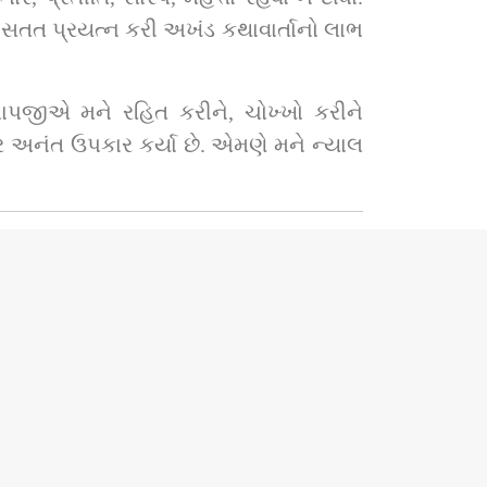
ટે સતત પ્રયત્ન કરી અખંડ કથાવાર્તાનો લાભ 
 બાપજીએ મને રહિત કરીને, ચોખ્ખો કરીને 
ા પર અનંત ઉપકાર કર્યા છે. એમણે મને ન્યાલ 