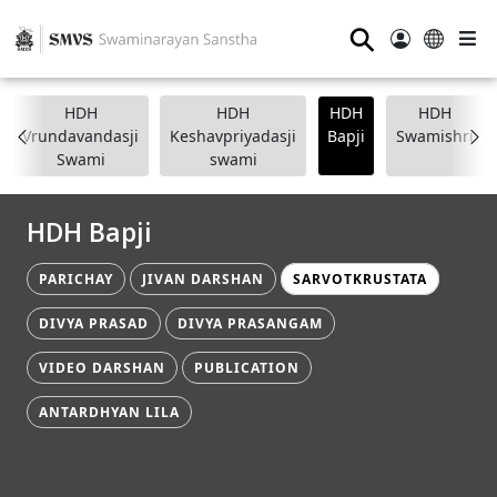
⚲
HDH
HDH
HDH
HDH
Vrundavandasji
Keshavpriyadasji
Bapji
Swamishri
Swami
swami
HDH Bapji
PARICHAY
JIVAN DARSHAN
SARVOTKRUSTATA
DIVYA PRASAD
DIVYA PRASANGAM
VIDEO DARSHAN
PUBLICATION
ANTARDHYAN LILA