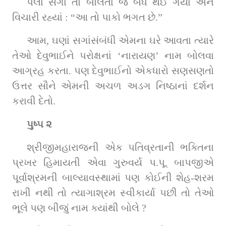
પેલાં સગાં તો બોલતા જ બંધ થઈ ગયાં અને 
વિચારી રહ્યાં : “આ તો પાકો ભગત છે.”
આમ, ઘણાં સગાંસંબંધી એમના ઘરે આવતા ત્યારે 
તેઓ દેવુભાઈને પરોક્ષનાં ‘નારાયણ’ નામ બોલવા 
આગ્રહ કરતા. પણ દેવુભાઈનો એકધારો સણસણતો 
ઉત્તર સૌને એમની અચળ અડગ નિષ્ઠાનાં દર્શન 
કરાવી દેતો. 
પુષ્પ ૨
શ્રીજીમહારાજની એક પતિવ્રતાની ભક્તિના 
પ્રખર હિમાયતી એવા ગુરુવર્ય પ.પૂ. બાપજીએ 
પૂર્વાશ્રમની બાલ્યાવસ્થામાં પણ કોઈની શેહ-શરમ 
રાખી નથી તો ત્યાગાશ્રમ સ્વીકાર્યા પછી તો તેઓ 
ભૂલે પણ બીજું નામ ક્યાંથી બોલે ?