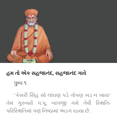
હમ તો એક સહજાનંદ, સહજાનંદ ગાવે
પુષ્પ ૧
‘કેસરી સિંહ સો લાંઘણ પડે તોપણ ખડ ન ખાય’ 
તેમ ગુરુવર્ય પ.પૂ. બાપજી ગમે તેવી સ્થિતિ-
પરિસ્થિતિમાં પણ નિષ્ઠામાં અડગ રહ્યા છે.