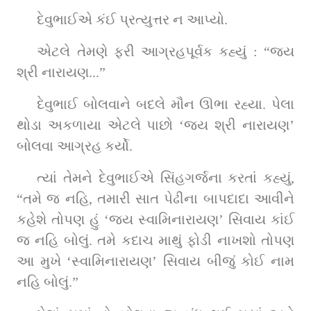
દેવુભાઈએ કંઈ પ્રત્યુત્તર ન આપ્યો.
એટલે તેમણે ફરી આગ્રહપૂર્વક કહ્યું : “જય 
શ્રી નારાયણ...”
દેવુભાઈ બોલવાને બદલે મૌન ઊભા રહ્યા. પેલા 
થોડા અકળાયા એટલે પાછો ‘જય શ્રી નારાયણ’ 
બોલવા આગ્રહ કર્યો.
ત્યાં તેમને દેવુભાઈએ સિંહગર્જના કરતાં કહ્યું, 
“તમે જ નહિ, તમારી સાત પેઢીના બાપદાદા આવીને 
કહેશે તોપણ હું ‘જય સ્વામિનારાયણ’ સિવાય કાંઈ 
જ નહિ બોલું. તમે કદાચ માથું ફોડી નાખશો તોપણ 
આ મુખે ‘સ્વામિનારાયણ’ સિવાય બીજું કોઈ નામ 
નહિ બોલું.”