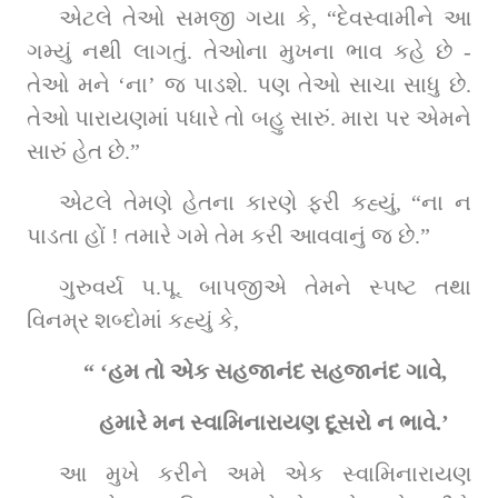
એટલે તેઓ સમજી ગયા કે, “દેવસ્વામીને આ 
ગમ્યું નથી લાગતું. તેઓના મુખના ભાવ કહે છે - 
તેઓ મને ‘ના’ જ પાડશે. પણ તેઓ સાચા સાધુ છે. 
તેઓ પારાયણમાં પધારે તો બહુ સારું. મારા પર એમને 
સારું હેત છે.”
એટલે તેમણે હેતના કારણે ફરી કહ્યું, “ના ન 
પાડતા હોં ! તમારે ગમે તેમ કરી આવવાનું જ છે.”
ગુરુવર્ય પ.પૂ. બાપજીએ તેમને સ્પષ્ટ તથા 
વિનમ્ર શબ્દોમાં કહ્યું કે,
“
‘હમ તો એક સહજાનંદ સહજાનંદ ગાવે,
   હમારે મન સ્વામિનારાયણ દૂસરો ન ભાવે.’
આ મુખે કરીને અમે એક સ્વામિનારાયણ 