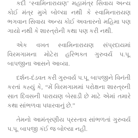
કદી ‘સ્વામિનારાયણ’ મહામંત્ર સિવાય અન્ય 
કોઈ મંત્ર મુખે બોલ્યા નથી કે સ્વામિનારાયણ 
ભગવાન સિવાય અન્ય કોઈ અવતારનો મહિમા પણ 
ગાયો નથી કે શાસ્ત્રોની કથા પણ કરી નથી.
એક વખત સ્વામિનારાયણ સંપ્રદાયમાં 
વિરમગામના મોટેરા હરિભક્ત ગુરુવર્ય પ.પૂ. 
બાપજીના આસને આવ્યા.
દર્શન-દંડવત કરી ગુરુવર્ય પ.પૂ. બાપજીને વિનંતી 
કરતાં કહ્યું કે, “મેં વિરમગામમાં પરોક્ષના શાસ્ત્રની 
સાત દિવસની પારાયણ બેસાડી છે માટે એમાં તમારે 
કથા સાંભળવા પધારવાનું છે.”
તેમનો આમંત્રણીય પ્રસ્તાવ સાંભળતાં ગુરુવર્ય 
પ.પૂ. બાપજી કંઈ જ બોલ્યા નહીં.