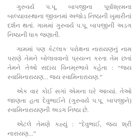
ગુરુવર્ય પ.પૂ. બાપજીના પૂર્વાશ્રમના 
બાલ્યાવસ્થાના જીવનમાં અજોડ નિષ્ઠાની ખુમારીનાં 
દર્શન થતાં. ગામમાં ગુરુવર્ય પ.પૂ. બાપજીની અડગ 
નિષ્ઠાની ધાક જણાતી.
ગામમાં પણ કેટલાક પરોક્ષના નારાયણનું નામ 
પરાણે તેમને બોલાવવાનો પ્રયત્ન કરતા તેમ છતાં 
તેમને તેઓ સદાય વિનમ્રભાવે કહેતા : “જય 
સ્વામિનારાયણ... જય સ્વામિનારાયણ.”
એક વાર કોઈ સગાં એમના ઘરે આવ્યાં. તેઓ 
જાણતા હતા દેવુભાઈને (ગુરુવર્ય પ.પૂ. બાપજીને) 
સ્વામિનારાયણની અડગ નિષ્ઠા છે.
એટલે તેમણે કહ્યું : “દેવુભાઈ, જય શ્રી 
નારાયણ...”