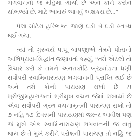
ભગવાનનો જ મહિમા ગાયો છે અને કાને કરીને 
સાંભળ્યો છે. માટે અમારું આવવું અશક્ય છે...”
પેલા મોટેરા હરિભક્ત જાણે ઘડી બે ઘડી સ્તબ્ધ 
થઈ ગયા.
ત્યાં તો ગુરુવર્ય પ.પૂ. બાપજીએ તેમને પોતાનો 
અભિપ્રાય-સિદ્ધાંત જણાવતાં કહ્યું, “તમે એટલો તો 
વિચાર કરો કે તમને અનંતકોટિ બ્રહ્માંડના ધણી 
સર્વોપરી સ્વામિનારાયણ ભગવાનની પ્રાપ્તિ થઈ છે 
અને તમે કોની પારાયણ રાખી છે ?! 
શ્રીજીમહારાજનાં શ્રીમુખ વચન જેમાં લખાયાં છે 
એવા સર્વોપરી ગ્રંથ વચનામૃતની પારાયણ રાખો તો 
૭ નહિ ૧૭ દિવસની પારાયણમાં જરૂર આવીશ પણ 
જે મુખે એક સ્વામિનારાયણ ભગવાનની જ વાતું 
થાય છે તે મુખે કરીને પરોક્ષની પારાયણ તો નહિ જ 