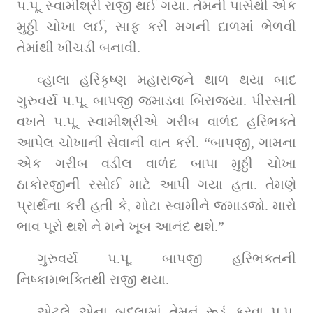
પ.પૂ. સ્વામીશ્રી રાજી થઈ ગયા. તેમની પાસેથી એક 
મુઠ્ઠી ચોખા લઈ, સાફ કરી મગની દાળમાં ભેળવી 
તેમાંથી ખીચડી બનાવી.
વ્હાલા હરિકૃષ્ણ મહારાજને થાળ થયા બાદ 
ગુરુવર્ય પ.પૂ. બાપજી જમાડવા બિરાજ્યા. પીરસતી 
વખતે પ.પૂ. સ્વામીશ્રીએ ગરીબ વાળંદ હરિભક્તે 
આપેલ ચોખાની સેવાની વાત કરી. “બાપજી, ગામના 
એક ગરીબ વડીલ વાળંદ બાપા મુઠ્ઠી ચોખા 
ઠાકોરજીની રસોઈ માટે આપી ગયા હતા. તેમણે 
પ્રાર્થના કરી હતી કે, મોટા સ્વામીને જમાડજો. મારો 
ભાવ પૂરો થશે ને મને ખૂબ આનંદ થશે.”
ગુરુવર્ય પ.પૂ. બાપજી હરિભક્તની 
નિષ્કામભક્તિથી રાજી થયા.
એટલે એના બદલામાં તેમનું રૂડું કરવા પ.પૂ. 