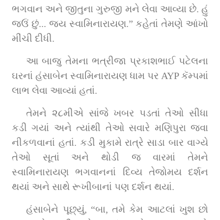
ભગવાન અને જીતુના ગુરુજી મને લેવા આવ્યા છે. હું 
જઉં છું... જય સ્વામિનારાયણ.” કહેતાં તેમણે આંખો 
મીંચી દીધી.
આ બાજુ તેમના ભત્રીજા પ્રકાશભાઈ પટેલના 
ઘરનાં હંસાબેન સ્વામિનારાયણ ધામ પર AYP કૅમ્પમાં 
લાભ લેવા આવ્યાં હતાં.
તેમને ૨૮મીએ સાંજે ખબર પડતાં તેઓ સીધા 
કડી ગયાં અને ત્યાંથી તેઓ સવારે મણિપુરા જવા 
નીકળવાનાં હતાં. કડી મુકામે રાત્રે સાડા બાર વાગ્યે 
તેઓ સૂતાં અને થોડી જ વારમાં તેમને 
સ્વામિનારાયણ ભગવાનનાં દિવ્ય તેજોમય દર્શન 
થયાં અને સાથે રૂખીબાનાં પણ દર્શન થયાં.
હંસાબેને પૂછ્યું, “બા, તમે કેમ આટલાં ખુશ છો 