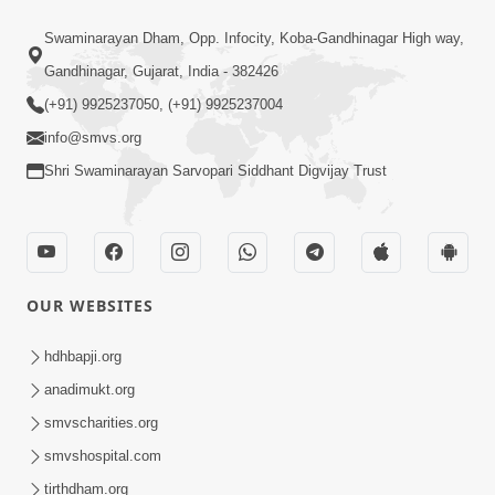
Swaminarayan Dham, Opp. Infocity, Koba-Gandhinagar High way,
Gandhinagar, Gujarat, India - 382426
(+91) 9925237050, (+91) 9925237004
info@smvs.org
Shri Swaminarayan Sarvopari Siddhant Digvijay Trust
OUR WEBSITES
hdhbapji.org
anadimukt.org
smvscharities.org
smvshospital.com
tirthdham.org