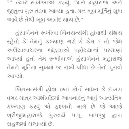
?” ત્યારે રૂખીબાએ કહ્યું, “મને મહારાજ અને 
જીતુના ગુરુ તેડવા આવ્યા હતા. મને ખૂબ મૂર્તિનું સુખ 
આવે છે તેથી ખૂબ આનંદ થાય છે.”
હંસાબેનને રૂખીબા બિનસત્સંગી હોવાથી સંશય 
રહેતો કે તેમનું કલ્યાણ થશે કે કેમ ? તો જેમ 
અલૈયાખાચરના જેહલાએ પહોંચ્યાનાં પરમાણાં 
આપ્યાં હતાં તેમ રૂખીબાએ હંસાબેનને મહારાજે 
તેમને મૂર્તિના સુખમાં જ રાખી લીધાં છે તેનો પુરાવો 
આપ્યો.
બિનસત્સંગી હોવા છતાં કોઈ સાધન કે દાખડા 
વગર માત્ર આશીર્વાદમાં આવનારનું આવું આત્યંતિક 
કલ્યાણ કરવું એ ફદલનો માર્ગ છે જે આજે 
શ્રીજીમહારાજે ગુરુવર્ય પ.પૂ. બાપજી દ્વારા 
સહજમાં ચલાવ્યો છે.