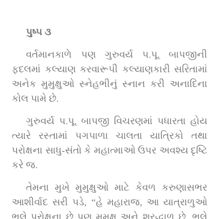
પુષ્પ ૩
વર્તમાનકાળે પણ ગુરુવર્ય પ.પૂ. બાપજીની 
ફદલમાં કલ્યાણ કરવારૂપી કલ્યાણકારી સરિતામાં 
અનેક મુમુક્ષુઓ સ્નેહભીનું સ્નાન કરી અનાદિના 
કોલ પામે છે.
ગુરુવર્ય પ.પૂ. બાપજી વિચરણમાં પધારતા હોય 
ત્યારે રસ્તામાં પગપાળા ચાલતા યાત્રિકો તથા 
પરોક્ષના સાધુ-સંતો કે મહાત્માઓ ઉપર અવશ્ય દૃષ્ટિ 
કરે જ.
તેમના મુખે મુમુક્ષુઓ માટે કેવળ કરુણાસભર 
આશીર્વાદ સરી પડે, “હે મહારાજ, આ યાત્રાળુઓ 
ભલે પરોક્ષના છે પણ મુમુક્ષુ અને શ્રદ્ધાળુ છે. ભલે 