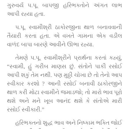
ગુરુવર્ય પ.પૂ. બાપજી હરિભક્તોને અંગત લાભ 
આપી રહ્યા હતા.
પ.પૂ. સ્વામીશ્રી ઠાકોરજીના થાળ બનાવવાની 
તૈયારી કરતા હતા. એ વખતે ગામના એક વડીલ 
વાળંદ બાપા બારણે આવીને ઊભા રહ્યા.
તેમણે પ.પૂ. સ્વામીશ્રીને પ્રાર્થના કરતાં કહ્યું, 
“સ્વામી, હું ગરીબ માણસ છું. સંતોને પાકી રસોઈ 
આપી શકું તેમ નથી. પણ મુઠ્ઠી ચોખા છે તો તેનો આપ 
સ્વીકાર કરશો ? આની રસોઈ બનાવી ઠાકોરજીને 
થાળ કરી મોટા સ્વામીને જમાડજો; તો મારો ભાવ પૂરો 
થશે અને મને ખૂબ આનંદ થશે કે સંતોએ મારી 
રસોઈ સ્વીકારી.”
હરિભક્તનો શુદ્ધ ભાવ અને નિષ્કામ ભક્તિ જોઈ 