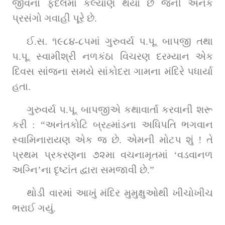
જીવનાં ફદલમાં કલ્યાણ થયાં છે જેની અનેક 
પ્રસંગો ગવાહી પૂરે છે.
ઈ.સ. ૧૯૮૪-૮૫માં ગુરુવર્ય પ.પૂ. બાપજી તથા 
પ.પૂ. સ્વામીશ્રી નળકંઠા વિચરણ દરમ્યાન એક 
દિવસ સાંજના સમયે સાંકોદરા ગામના મંદિરે પધાર્યા 
હતા.
ગુરુવર્ય પ.પૂ. બાપજીએ કથાવાર્તા કરવાની શરૂ 
કરી : “અનંતકોટિ બ્રહ્માંડના અધિપતિ ભગવાન 
સ્વામિનારાયણ એક જ છે. એમની મોટપ શું ! તે 
પ્રથમ પ્રકરણના ૭૨મા વચનામૃતમાં ‘વડવાનળ 
અગ્નિ’ના દૃષ્ટાંત દ્વારા સમજાવી છે.”
થોડી વારમાં આખું મંદિર મુમુક્ષુઓથી ખીચોખીચ 
ભરાઈ ગયું.