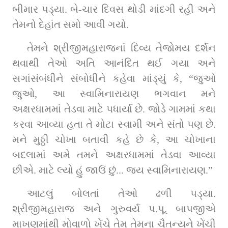
બીમાર પડ્યા. બે-ચાર દિવસ થોડી માંદગી રહી અને 
તેમનો દેહાંત સમો આવી ગયો.
તેમને શ્રીજીમહારાજનાં દિવ્ય તેજોમય દર્શન 
થવાથી તેઓ અતિ આનંદિત થઈ ગયા અને 
સગાંસંબંધીને સંબોધીને કહેવા માંડ્યું કે, “જુઓ 
જુઓ, આ સ્વામિનારાયણ ભગવાન મને 
અક્ષરધામમાં તેડવા માટે પધાર્યા છે. જોડે ગામમાં કથા 
કરવા આવ્યા હતા તે મોટા સ્વામી અને સંતો પણ છે. 
મને મુઠ્ઠી ચોખા બતાવી કહે છે કે, આ ચોખાના 
બદલામાં અમે તમને અક્ષરધામમાં તેડવા આવ્યા 
છીએ. માટે લ્યો હું જાઉં છું... જય સ્વામિનારાયણ.”
આટલું બોલતાં તેઓ ઢળી પડ્યા. 
શ્રીજીમહારાજ અને ગુરુવર્ય પ.પૂ. બાપજીએ 
માખણમાંથી મોવાળો ખેંચે તેમ તેમના ચૈતન્યને ખેંચી 