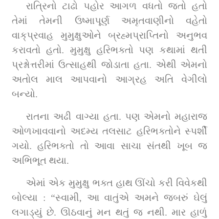
રાત્રિનો ટાઢો પહોર આગળ વધતો જતો હતો 
તેમાં તેમની ઉષ્માપૂર્ણ અમૃતવાણીનો વહેતો 
વાક્‌પ્રવાહ મુમુક્ષુઓને બ્રહ્મપ્રાપ્તિનો અનુભવ 
કરાવતો હતો. મુમુક્ષુ હરિભક્તો પણ કથામાં થતી 
પ્રશ્નોત્તરીમાં ઉત્સાહથી જોડાતા હતા. એથી એમનો 
અતોલ માલ આપવાનો આગ્રહ અતિ વેગીલો 
બન્યો.
રાતના અઢી વાગ્યા હતા. પણ એમનો મહારાજ 
ઓળખાવવાનો અદમ્ય તલસાટ હરિભક્તોને સ્પર્શી 
ગયો. હરિભક્તો તો આવા સાચા સંતથી ખૂબ જ 
અભિભૂત થયા.
એમાં એક મુમુક્ષુ ભક્ત હાથ ઊંચો કરી વિવેકથી 
બોલ્યા : “સ્વામી, આ વાતુંએ અમને જબરું ઘેલું 
લગાડ્યું છે. ઊઠવાનું મન થતું જ નથી. માર હાળું 