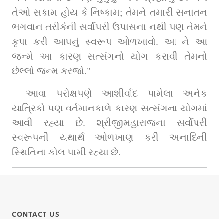
તેઓ સકામ હોય કે નિષ્કામ; તેમને તમારી સનાતન 
ભગવાન તરીકેની સર્વોપરી ઉપાસના નથી પણ તેમને 
કૃપા કરી આપનું સ્વરૂપ ઓળખાવો. આ ને આ 
જન્મે આ કારણ સત્સંગનો યોગ કરાવી તેમનો 
છેલ્લો જન્મ કરજો.”
આવા પરોક્ષપણે આશીર્વાદ પામેલા અનેક 
યાત્રિકો પણ વર્તમાનકાળે કારણ સત્સંગના યોગમાં 
આવી રહ્યા છે. શ્રીજીમહારાજના સર્વોપરી 
સ્વરૂપની યથાર્થ ઓળખાણ કરી અનાદિની 
સ્થિતિના કોલ પામી રહ્યા છે.
CONTACT US