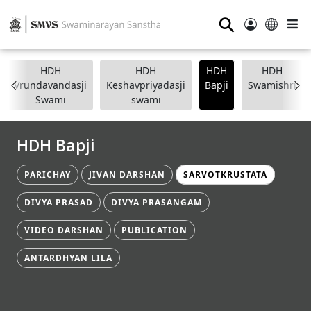
⚲
HDH
HDH
HDH
HDH
Vrundavandasji
Keshavpriyadasji
Bapji
Swamishri
Swami
swami
HDH Bapji
PARICHAY
JIVAN DARSHAN
SARVOTKRUSTATA
DIVYA PRASAD
DIVYA PRASANGAM
VIDEO DARSHAN
PUBLICATION
ANTARDHYAN LILA