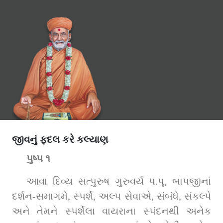
જીવનું ફદલ કરે કલ્યાણ
પુષ્પ ૧
આવા દિવ્ય સત્પુરુષ ગુરુવર્ય પ.પૂ. બાપજીનાં 
દર્શન-સમાગમે, સ્પર્શે, અલ્પ સેવાએ, સંબંધે, સંકલ્પે 
અને તેમને સ્પર્શેલા વાયરાના સ્પંદનથી અનેક 