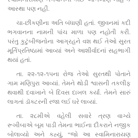
આસ્થા પણ નહીં.
ચા-છીંકણીના અતિ બંધાણી હતાં. જીવનમાં કદી 
ભગવાનના નામની પાંચ માળા પણ નહોતી કરી. 
પરંતુ કુટુંબીજનોના આગ્રહને વશ થઈ તેઓ સુરત 
મૂર્તિપ્રતિષ્ઠામાં આવ્યાં અને આશીર્વાદનાં સહભાગી 
થયાં હતાં.
તા. ૨૨-૧૨-૧૫ના રોજ તેઓ સુરતથી પોતાને 
ગામ મણિપુરા આવ્યાં. તેમને થોડી શ્વાસની તકલીફ 
થવાથી દવાખાને બે દિવસ દાખલ કર્યાં. તેમને સારું 
લાગતાં ડૉક્ટરની રજા લઈ ઘરે લાવ્યાં.
તા. ૨૮મીએ વહેલી સવારે ત્રણ વાગ્યે 
રૂખીબાએ બૂમ પાડી તેમના ભાઈના દીકરાને નજીક 
બોલાવ્યો અને કહ્યું, “જો આ સ્વામિનારાયણ 