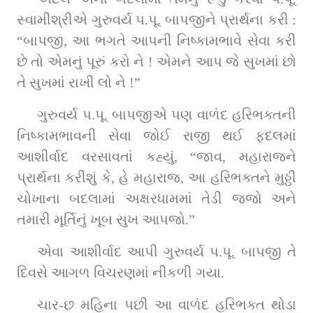
સ્વામીશ્રીએ ગુરુવર્ય પ.પૂ. બાપજીને પ્રાર્થના કરી : 
“બાપજી, આ ભગતે આપની નિષ્કામભાવે સેવા કરી 
છે તો એમનું પૂરું કરો ને ! એમને આપ જે સુખમાં છો 
તે સુખમાં રાખી લો ને !”
ગુરુવર્ય પ.પૂ. બાપજીએ પણ વાળંદ હરિભક્તની 
નિષ્કામભાવની સેવા જોઈ રાજી થઈ ફદલમાં 
આશીર્વાદ વરસાવતાં કહ્યું, “જાવ, મહારાજને 
પ્રાર્થના કરીશું કે, હે મહારાજ, આ હરિભક્તને મુઠ્ઠી 
ચોખાના બદલામાં અક્ષરધામમાં તેડી જજો અને 
તમારી મૂર્તિનું ખૂબ સુખ આપજો.”
એવા આશીર્વાદ આપી ગુરુવર્ય પ.પૂ. બાપજી તે 
દિવસે આગળ વિચરણમાં નીકળી ગયા.
ચાર-છ મહિના પછી આ વાળંદ હરિભક્ત થોડા 