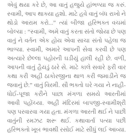
એવું થયા કરે છે, આ વાતું હજુયે હાંભળ્યા જ કરું. 
સ્વામી, આપ થાક્યા હશો. માટે હવે વાતું બંધ રાખો ને 
થોડો આરામ કરો...” ત્યાં બીજા હરિભક્ત વચમાં 
બોલ્યા : “સ્વામી, અમે વાતું કરતા સંતો જોયા છે પણ 
વાતું ને વર્તન એક હોય એવા સાચા સંતો પહેલા જ 
ભાળ્યા. સ્વામી, અમારે આપની સેવા કરવી છે પણ 
અત્યારે છેલ્લા પહોરની ઘડીયું હાલી રહી છે. વળી, 
આપની વાતું હૈયડું ઠારે સે. માટે કાલે સવારે ફરી વાર 
કથા કરી અહીં ઠાકોરજીના થાળ કરી જમાડીને જ 
જવાનું છે.” વાતું વિરમી. સૌ ભક્તો ઘરે ગયા ને નાહી-
ધોઈ-પૂજા કરીને પાછા મંગળા સમયે આરતીમાં 
આવી પહોંચ્યા. અહીં મંદિરમાં બાપજી-સ્વામીશ્રી 
પણ પરવારવા ગયા હતા. મંગળા આરતી થઈ ને પાછી 
વાતુંની રમઝટ શરૂ થઈ. કથાવાર્તા પત્યા પછી 
હરિભક્તો ખૂબ ભાવથી રસોઈ માટે સીધું લઈ આવ્યા. 