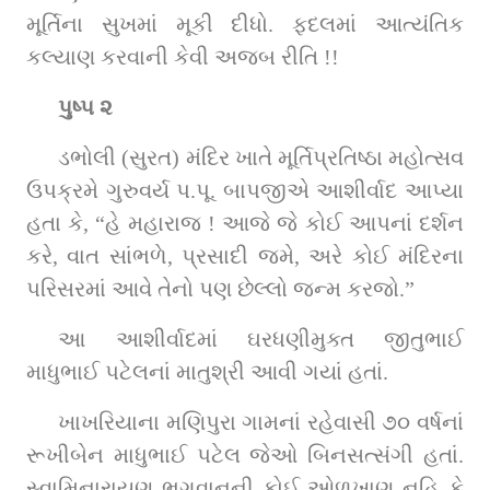
મૂર્તિના સુખમાં મૂકી દીધો. ફદલમાં આત્યંતિક 
કલ્યાણ કરવાની કેવી અજબ રીતિ !!
પુષ્પ ૨
ડભોલી (સુરત) મંદિર ખાતે મૂર્તિપ્રતિષ્ઠા મહોત્સવ 
ઉપક્રમે ગુરુવર્ય પ.પૂ. બાપજીએ આશીર્વાદ આપ્યા 
હતા કે, “હે મહારાજ ! આજે જે કોઈ આપનાં દર્શન 
કરે, વાત સાંભળે, પ્રસાદી જમે, અરે કોઈ મંદિરના 
પરિસરમાં આવે તેનો પણ છેલ્લો જન્મ કરજો.”
આ આશીર્વાદમાં ઘરધણીમુક્ત જીતુભાઈ 
માધુભાઈ પટેલનાં માતુશ્રી આવી ગયાં હતાં.
ખાખરિયાના મણિપુરા ગામનાં રહેવાસી ૭૦ વર્ષનાં 
રૂખીબેન માધુભાઈ પટેલ જેઓ બિનસત્સંગી હતાં. 
સ્વામિનારાયણ ભગવાનની કોઈ ઓળખાણ નહિ કે 