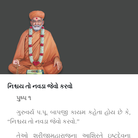
નિશ્ચય તો નવડા જેવો કરવો
પુષ્પ ૧
ગુરુવર્ય પ.પૂ. બાપજી કાયમ કહેતા હોય છે કે, 
“નિશ્ચય તો નવડા જેવો કરવો.”
તેઓ શ્રીજીમહારાજના આશ્રિતે ઇષ્ટદેવના 