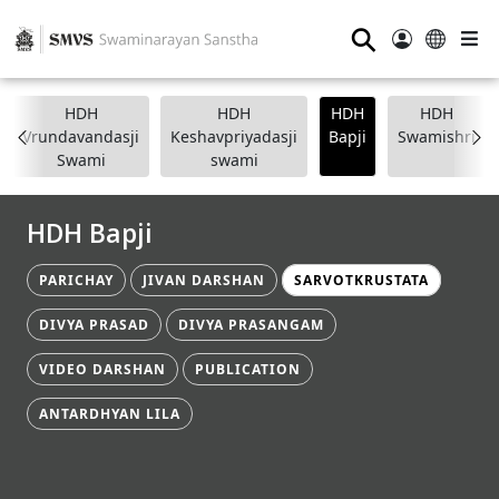
⚲
HDH
HDH
HDH
HDH
Vrundavandasji
Keshavpriyadasji
Bapji
Swamishri
Swami
swami
HDH Bapji
PARICHAY
JIVAN DARSHAN
SARVOTKRUSTATA
DIVYA PRASAD
DIVYA PRASANGAM
VIDEO DARSHAN
PUBLICATION
ANTARDHYAN LILA