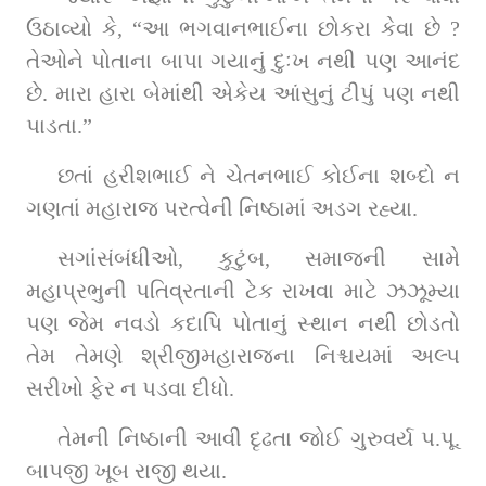
ઉઠાવ્યો કે, “આ ભગવાનભાઈના છોકરા કેવા છે ? 
તેઓને પોતાના બાપા ગયાનું દુઃખ નથી પણ આનંદ 
છે. મારા હારા બેમાંથી એકેય આંસુનું ટીપું પણ નથી 
પાડતા.”
છતાં હરીશભાઈ ને ચેતનભાઈ કોઈના શબ્દો ન 
ગણતાં મહારાજ પરત્વેની નિષ્ઠામાં અડગ રહ્યા.
સગાંસંબંધીઓ, કુટુંબ, સમાજની સામે 
મહાપ્રભુની પતિવ્રતાની ટેક રાખવા માટે ઝઝૂમ્યા 
પણ જેમ નવડો કદાપિ પોતાનું સ્થાન નથી છોડતો 
તેમ તેમણે શ્રીજીમહારાજના નિશ્ચયમાં અલ્પ 
સરીખો ફેર ન પડવા દીધો.
તેમની નિષ્ઠાની આવી દૃઢતા જોઈ ગુરુવર્ય પ.પૂ. 
બાપજી ખૂબ રાજી થયા.