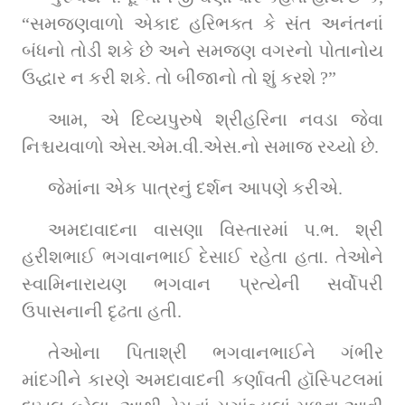
“સમજણવાળો એકાદ હરિભક્ત કે સંત અનંતનાં 
બંધનો તોડી શકે છે અને સમજણ વગરનો પોતાનોય 
ઉદ્ધાર ન કરી શકે. તો બીજાનો તો શું કરશે ?”
આમ, એ દિવ્યપુરુષે શ્રીહરિના નવડા જેવા 
નિશ્ચયવાળો એસ.એમ.વી.એસ.નો સમાજ રચ્યો છે.
જેમાંના એક પાત્રનું દર્શન આપણે કરીએ.
અમદાવાદના વાસણા વિસ્તારમાં પ.ભ. શ્રી 
હરીશભાઈ ભગવાનભાઈ દેસાઈ રહેતા હતા. તેઓને 
સ્વામિનારાયણ ભગવાન પ્રત્યેની સર્વોપરી 
ઉપાસનાની દૃઢતા હતી.
તેઓના પિતાશ્રી ભગવાનભાઈને ગંભીર 
માંદગીને કારણે અમદાવાદની કર્ણાવતી હૉસ્પિટલમાં 