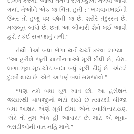
દાખલ કરેલા. આથી તેમનાં સગાંવ્હાલાં મળવા આવી 
ગયાં. તેઓને એક જ ચિંતા હતી : “ભગવાનભાઈની 
ઉંમર તો હજુ ૫૨ વર્ષની જ છે. શરીરે તંદુરસ્ત છે. 
મજબૂત બાંધો છે. છતાં આ બીમારી શેને લઈ આવી 
હશે ? કંઈ સમજાતું નથી.”
તેથી તેઓ બધા ભેગા થઈ ચર્ચા કરવા લાગ્યા : 
“આ હરીશે જૂની માનીનતાઓ મૂકી દીધી છે; દોરા-
ધાગા-ભૂવા-મૂઠ-ચોટ-બાધા બધું મૂકી દીધું છે. એટલે 
દુઃખી થાય છે. એને આપણે બધાં સમજાવો.”
“પણ તમે બધા ધૂળ ખાવ છો. આ હરીશને 
જ્યારથી બાપજીનો ભેટો થયો છે ત્યારથી બીજા 
બધા આશરા એણે મૂકી દીધા. એને સ્વામિનારાયણ 
‘મેરે તો તુમ એક હી આધારા’ છે. માટે એ ભૂવા-
ભરાડીઓની વાત નહિ માને.”