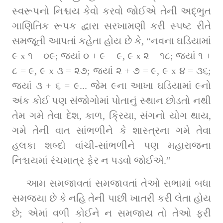
સ્વરૂપનો નિશ્ચય કેવો કરવો જોઈએ તેની અદ્‌ભુત 
ગાણિતિક રૂપક દ્વારા સરખામણી કરી સ્પષ્ટ રીતે 
સમજૂતી આપતાં કહેતા હોય છે કે, “નવના ઘડિયામાં 
૯ x ૧ = ૦૯; જ્યાં ૦ + ૯ = ૯, ૯ x ૨ = ૧૮; જ્યાં ૧ + 
૮ = ૯, ૯ x ૩ = ૨૭; જ્યાં ૨ + ૭ = ૯, ૯ x ૪ = ૩૬; 
જ્યાં ૩ + ૬ = ૯... જેમ ૯ના આખા ઘડિયામાં ૯નો 
અંક કોઈ પણ સંજોગોમાં પોતાનું સ્થાન છોડતો નથી 
તેમ ગમે તેવા દેશ, કાળ, ક્રિયા, સંગનો યોગ થાય, 
ગમે તેની વાત સાંભળીને કે શાસ્ત્રના ગમે તેવા 
હલકા શબ્દો વાંચી-સાંભળીને પણ મહારાજના 
નિશ્ચયમાં રંચમાત્ર ફેર ન પડવો જોઈએ.”
આમ સમજાવતાં સમજાવતાં તેઓ સભામાં બધા 
સમજ્યા છે કે નહિ તેની પાછી ખાતરી કરી લેતા હોય 
છે; એમાં વળી કોઈને ન સમજાય તો તેઓ ફરી 