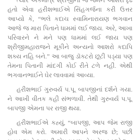
હતો એવા હરીશભાઈએ સિંહગર્જના કરી ઉત્તર 
આપ્યો કે, “ભલે કદાચ સ્વામિનારાયણ ભગવાન 
આજે જ મારા પિતાને ધામમાં લઈ જાય. અરે, આખા 
પરિવારને ને મને પણ ધામમાં લઈ જાય પણ 
શ્રીજીમહારાજને મૂકીને અન્યનો આશરો કદાપિ 
શક્ય નહિ બને.” આ બાજુ ડૉક્ટરો છૂટી પડ્યા પણ 
તેમના પિતાની માંદગી કોઈ રીતે ટળે નહીં. એથી 
ભગવાનભાઈને ઘેર લાવવામાં આવ્યા.
હરીશભાઈ ગુરુવર્ય પ.પૂ. બાપજીનાં દર્શને ગયા. 
ને આખી વીતક કહી સંભળાવી. તેથી ગુરુવર્ય પ.પૂ. 
બાપજી એમના પર રાજી થયા.
હરીશભાઈએ કહ્યું, “બાપજી, આપ જેમ રાજી 
હોવ એમ કરો. અમારી આપને અરજ છે; પછી 