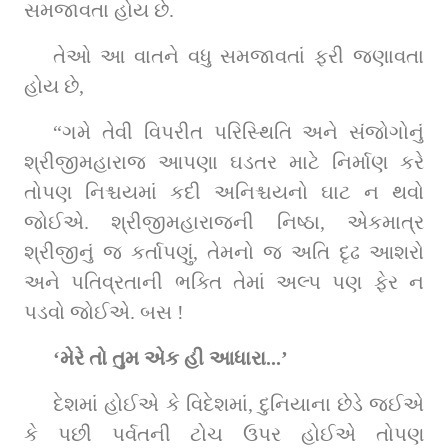
સમજાવતા હોય છે.  
તેઓ આ વાતને વધુ સમજાવતાં ફરી જણાવતા 
હોય છે,
“ગમે તેવી વિપરીત પરિસ્થિતિ અને સંજોગોનું 
શ્રીજીમહારાજ આપણા ઘડતર માટે નિર્માણ કરે 
તોપણ નિશ્ચયમાં કદી અનિશ્ચયનો ઘાટ ન થવો 
જોઈએ. શ્રીજીમહારાજની નિષ્ઠા, એકમાત્ર 
શ્રીજીનું જ કર્તાપણું, તેમનો જ અતિ દૃઢ આશરો 
અને પતિવ્રતાની ભક્તિ તેમાં અલ્પ પણ ફેર ન 
પડવો જોઈએ. બસ !
‘મેરે તો તુમ એક હી આધારા...’
દેશમાં હોઈએ કે વિદેશમાં, દુનિયાના છેડે જઈએ 
કે પછી પર્વતની ટોચ ઉપર હોઈએ તોપણ 