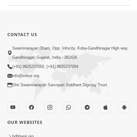
CONTACT US
Swaminarayan Dham, Opp. Infocity, Koba-Gandhinagar High way,
Gandhinagar, Gujarat, India - 382426
(+91) 9925237050, (+91) 9925237004
info@smvs.org
Shri Swaminarayan Sarvopari Siddhant Digvijay Trust
OUR WEBSITES
hdhbapji.org