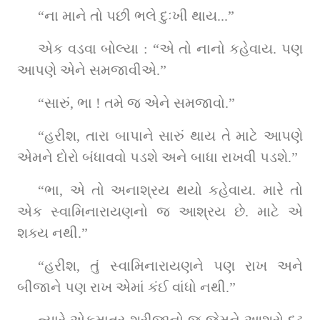
“ના માને તો પછી ભલે દુઃખી થાય...”
એક વડવા બોલ્યા : “એ તો નાનો કહેવાય. પણ 
આપણે એને સમજાવીએ.”
“સારું, ભા ! તમે જ એને સમજાવો.”
“હરીશ, તારા બાપાને સારું થાય તે માટે આપણે 
એમને દોરો બંધાવવો પડશે અને બાધા રાખવી પડશે.”
“ભા, એ તો અનાશ્રય થયો કહેવાય. મારે તો 
એક સ્વામિનારાયણનો જ આશ્રય છે. માટે એ 
શક્ય નથી.”
“હરીશ, તું સ્વામિનારાયણને પણ રાખ અને 
બીજાને પણ રાખ એમાં કંઈ વાંધો નથી.”
ત્યારે એકમાત્ર શ્રીજીનો જ જેમને આશરો દૃઢ 