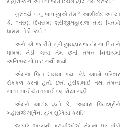
મહારાજ ને આપની જેમ ઇચ્છા હોય તેમ કરજો.”
ગુરુવર્ય પ.પૂ. બાપજીએ તેમને આશીર્વાદ આપ્યા 
કે, “ત્રણ દિવસમાં શ્રીજીમહારાજ તારા પિતાને 
ધામમાં તેડી જશે.”
અને એ જ રીતે શ્રીજીમહારાજ તેમના પિતાને 
ધામમાં તેડી ગયા તેમ છતાં તેમને નિશ્ચયમાં 
અનિશ્ચયનો ઘાટ નથી થયો.
એમના પિતા ધામમાં ગયા કેડે આખો પરિવાર 
રોકકળ કરતો હતો. છતાં હરીશભાઈ તથા તેમના 
નાના ભાઈ ચેતનભાઈ પણ રોયા નહીં.
એમને આનંદ હતો કે, ‘અમારા પિતાશ્રીને 
મહારાજે મૂર્તિના સુખે સુખિયા કર્યા.’
જ્યારે અજ્ઞાની કુટુંબીઓએ તેમના પર વાંધો 