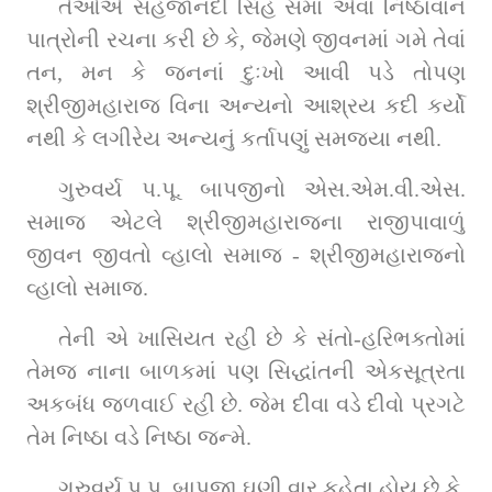
તેઓએ સહજાનંદી સિંહ સમાં એવાં નિષ્ઠાવાન 
પાત્રોની રચના કરી છે કે, જેમણે જીવનમાં ગમે તેવાં 
તન, મન કે જનનાં દુઃખો આવી પડે તોપણ 
શ્રીજીમહારાજ વિના અન્યનો આશ્રય કદી કર્યો 
નથી કે લગીરેય અન્યનું કર્તાપણું સમજ્યા નથી.
ગુરુવર્ય પ.પૂ. બાપજીનો એસ.એમ.વી.એસ. 
સમાજ એટલે શ્રીજીમહારાજના રાજીપાવાળું 
જીવન જીવતો વ્હાલો સમાજ - શ્રીજીમહારાજનો 
વ્હાલો સમાજ.
તેની એ ખાસિયત રહી છે કે સંતો-હરિભક્તોમાં 
તેમજ નાના બાળકમાં પણ સિદ્ધાંતની એકસૂત્રતા 
અકબંધ જળવાઈ રહી છે. જેમ દીવા વડે દીવો પ્રગટે 
તેમ નિષ્ઠા વડે નિષ્ઠા જન્મે.
ગુરુવર્ય પ.પૂ. બાપજી ઘણી વાર કહેતા હોય છે કે, 