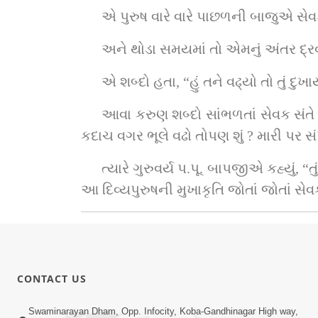
એ પુરુષ વારે વારે પાછળની બાજુએ સેવ
અને થોડા સમયમાં તો એમનું અંતર દ્રવ
એ શબ્દો હતા, “હું તને વઢ્યો તો તું દુખ
આવા કરુણ શબ્દો સાંભળતાં સેવક સંતે બ
કદાચ વગર ભૂલે વઢો તોપણ શું ? મારી પર 
ત્યારે ગુરુવર્ય પ.પૂ. બાપજીએ કહ્યું,
આ દિવ્યપુરુષની મુખાકૃતિ જોતાં જોતાં સ
CONTACT US
Swaminarayan Dham, Opp. Infocity, Koba-Gandhinagar High way,