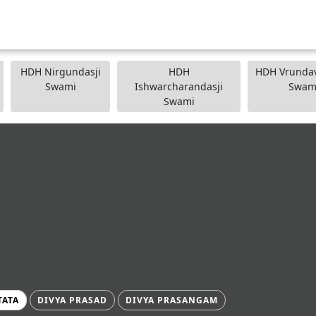
HDH Nirgundasji
HDH
HDH Vrundav
Swami
Ishwarcharandasji
Swam
Swami
TATA
DIVYA PRASAD
DIVYA PRASANGAM