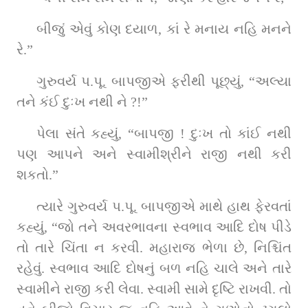
બીજું એવું કોણ દયાળ, કાં રે મનાય નહિ મનને 
રે.”
ગુરુવર્ય પ.પૂ. બાપજીએ ફરીથી પૂછ્યું, “અલ્યા 
તને કંઈ દુઃખ નથી ને ?!”
પેલા સંતે કહ્યું, “બાપજી ! દુઃખ તો કાંઈ નથી 
પણ આપને અને સ્વામીશ્રીને રાજી નથી કરી 
શકતો.”
ત્યારે ગુરુવર્ય પ.પૂ. બાપજીએ માથે હાથ ફેરવતાં 
કહ્યું, “જો તને અવરભાવના સ્વભાવ આદિ દોષ પીડે 
તો તારે ચિંતા ન કરવી. મહારાજ ભેળા છે, નિશ્ચિંત 
રહેવું. સ્વભાવ આદિ દોષનું બળ નહિ ચાલે અને તારે 
સ્વામીને રાજી કરી લેવા. સ્વામી સામે દૃષ્ટિ રાખવી. તો 