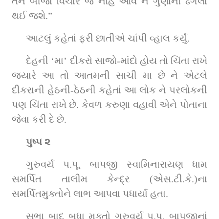
તને બીજો વિચાર જ નહિ આવે ને ગુણોનો ઢગલો 
થઈ જશે.”
આટલું કહેતાં ફરી છાતીએ ચાંપી વ્હાલ કર્યું.
દેહની ‘મા’ દીકરો સાજો-માંદો હોય તો ચિંતા રાખે 
જ્યારે આ તો આતમની સાચી મા છે ને એટલે 
દીકરાની હેઠની-ઠેઠની કહેતાં આ લોક ને પરલોકની 
પણ ચિંતા રાખે છે. કેવળ કરુણા વહાવી એને પોતાના 
જેવા કરી દે છે.
પુષ્પ ૨
ગુરુવર્ય પ.પૂ. બાપજી સ્વામિનારાયણ ધામ 
સમર્પિત તાલીમ કેન્દ્ર (એસ.ટી.કે.)ના 
સમર્પિતમુક્તોને લાભ આપવા પધાર્યા હતા.
સભા બાદ બધા મુક્તો ગુરુવર્ય પ.પૂ. બાપજીનાં 