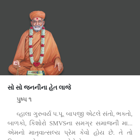
સો સો જનનીના હેત લાજે
પુષ્પ ૧
વ્હાલા ગુરુવર્ય પ.પૂ. બાપજી એટલે સંતો, ભક્તો, 
બાળકો, કિશોરો SMVSના સમગ્ર સમાજની મા... 
એમનો માતૃવાત્સલ્ય પ્રેમ કેવો હોય છે. તે તો 