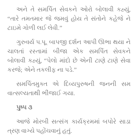
અને તે સમર્પિત સેવકને ઓરો બોલાવી કહ્યું, 
“તારે તમતમાર જે જમવું હોય તે સંતોને કહેજે ને 
ટાઇમે ગોળી લઈ લેવી.”
ગુરુવર્ય પ.પૂ. બાપજી દર્શન આપી ઊભા થયા ને 
ચાલતાં રસ્તામાં બીજા એક સમર્પિત સેવકને 
બોલાવી કહ્યું, “પેલો માંદો છે એની ટાણે ટાણે સેવા 
કરજે; એને તકલીફ ના પડે.”
સમર્પિતમુક્ત એ દિવ્યપુરુષની જનની સમ 
વાત્સલ્યતાથી ભીંજાઈ ગયા.
પુષ્પ ૩
આજે મોરબી સત્સંગ કાર્યક્રમમાં બપોરે સાડા 
ત્રણ વાગ્યે પહોંચવાનું હતું.