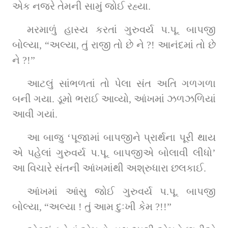
એક નજરે તેમની સામું જોઈ રહ્યા.
મરમાળું હાસ્ય કરતાં ગુરુવર્ય પ.પૂ. બાપજી 
બોલ્યા, “અલ્યા, તું રાજી તો છે ને ?! આનંદમાં તો છે 
ને ?!”
આટલું સાંભળતાં તો પેલા સંત અતિ ગળગળા 
બની ગયા. ડૂમો ભરાઈ આવ્યો, આંખમાં ઝળઝળિયાં 
આવી ગયાં.
આ બાજુ ‘પૂજામાં બાપજીને પ્રાર્થના પૂરી થાય 
એ પહેલાં ગુરુવર્ય પ.પૂ. બાપજીએ બોલાવી લીધો’ 
આ વિચારે સંતની આંખમાંથી અશ્રુધારા છલકાઈ.
આંખમાં આંસુ જોઈ ગુરુવર્ય પ.પૂ. બાપજી 
બોલ્યા, “અલ્યા ! તું આમ દુઃખી કેમ ?!!”