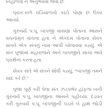
નિહાળવા ને અનુભવવા જેવો છે.
પ્રાતઃકાળે ઘડિયાળનો કાંટો પોણા છ ઉપર 
આવ્યો.
ગુરુવર્ય પ.પૂ. બાપજી વાસણા પોતાના આસને 
વચનામૃત વાંચતા હતા ને એકદમ પોતાના સેવક 
સંતને એક સંતનું નામ આપી બોલાવવા કહ્યું. એ 
સંત પૂજામાં મહારાજને અને બાપજીને સાચા ભાવે 
પ્રાર્થના કરતા હતા.
સેવક સંતે એ સંતને શોધી કહ્યું, “બાપજી તમને 
યાદ કરે છે.”
પૂજા પૂર્ણ કરી પેલા સંત ઝડપભેર હાંફળા બની 
ગુરુવર્ય પ.પૂ. બાપજીના આસને પહોંચ્યા. દંડવત 
કરી ગુરુવર્ય પ.પૂ. બાપજીની પડખે બે હાથ જોડી 