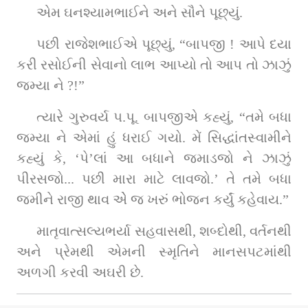
એમ ઘનશ્યામભાઈને અને સૌને પૂછ્યું.
પછી રાજેશભાઈએ પૂછ્યું, “બાપજી ! આપે દયા 
કરી રસોઈની સેવાનો લાભ આપ્યો તો આપ તો ઝાઝું 
જમ્યા ને ?!”
ત્યારે ગુરુવર્ય પ.પૂ. બાપજીએ કહ્યું, “તમે બધા 
જમ્યા ને એમાં હું ધરાઈ ગયો. મેં સિદ્ધાંતસ્વામીને 
કહ્યું કે, ‘પે’લાં આ બધાને જમાડજો ને ઝાઝું 
પીરસજો... પછી મારા માટે લાવજો.’ તે તમે બધા 
જમીને રાજી થાવ એે જ ખરું ભોજન કર્યું કહેવાય.”
માતૃવાત્સલ્યભર્યા સહવાસથી, શબ્દોથી, વર્તનથી 
અને પ્રેમથી એમની સ્મૃતિને માનસપટમાંથી 
અળગી કરવી અઘરી છે.