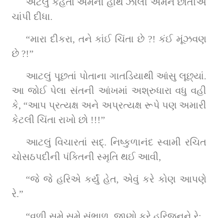
એટલું કહેતાં એમનો હાથ ઝાલી એમને છાતીએ 
ચાંપી દીધા.
“મારા દીકરા, તને કાંઈ ચિંતા છે ?! કંઈ મૂંઝવણ 
છે ?!”
આટલું પૂછતાં પોતાના ગાતડિયાથી આંસુ લૂછ્યાં. 
આ જોઈ પેલા સંતની આંખમાં અશ્રુધારા વધુ વહી 
કે, “આપ પ્રત્યક્ષ અને અપ્રત્યક્ષ રૂપે પણ અમારી 
કેટલી ચિંતા રાખો છો !!!”
આટલું વિચારતાં સદ્‌. નિષ્કુળાનંદ સ્વામી રચિત 
ચોસઠપદીની પંક્તિની સ્મૃતિ થઈ આવી,
“જે જે હરિએ કર્યું હેત, એવું કરે કોણ આપણે 
રે.”
“વળી સમે સમે સંભાળ, જાણો કરે હરિજનને રે;