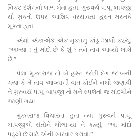
નિકટ દર્શનનો લાભ લેતા હતા. ગુરુવર્ય પ.પૂ. બાપજી 
સૌ મુક્તો ઉપર આશિષ વરસાવતાં હસ્ત મસ્તકે 
મૂકતા હતા.
એમાં એકાએક એક મુક્તનું કાંડું ઝાલી કહ્યું, 
“અલ્યા ! તું માંદો છે કે શું ? તને તાવ આવ્યો લાગે 
છે.”
પેલા મુક્તરાજ તો બે હસ્ત જોડી દંગ જ બની 
ગયા કે મેં તાવ આવ્યાની વાત કોઈને નથી જણાવી 
ને ગુરુવર્ય પ.પૂ. બાપજી તો મને સ્પર્શતાં જ માંદગીને 
જાણી ગયા.
મુક્તરાજ વિચારતા હતા ત્યાં ગુરુવર્ય પ.પૂ. 
બાપજીએ સંતોને બોલાવ્યા ને કહ્યું, “આ માંદો 
પડ્યો છે માટે એની સારવાર કરાવો.”