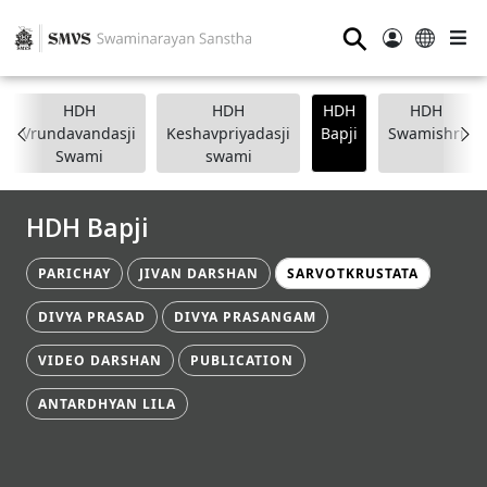
⚲
HDH
HDH
HDH
HDH
Vrundavandasji
Keshavpriyadasji
Bapji
Swamishri
Swami
swami
HDH Bapji
PARICHAY
JIVAN DARSHAN
SARVOTKRUSTATA
DIVYA PRASAD
DIVYA PRASANGAM
VIDEO DARSHAN
PUBLICATION
ANTARDHYAN LILA