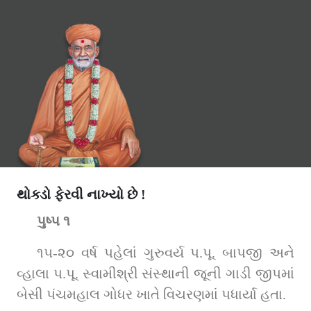
થોક્ડો ફેરવી નાખ્યો છે !
પુષ્પ ૧
૧૫-૨૦ વર્ષ પહેલાં ગુરુવર્ય પ.પૂ. બાપજી અને 
વ્હાલા પ.પૂ. સ્વામીશ્રી સંસ્થાની જૂની ગાડી જીપમાં 
બેસી પંચમહાલ ગોધર ખાતે વિચરણમાં પધાર્યા હતા.