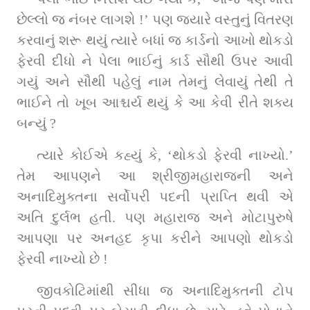
છેલ્લો જ નંબર લાગશે !’ પણ જ્યારે વસ્તુનું વિતરણ 
કરવાનું શરૂ થયું ત્યારે બધાં જ કાર્ડનો આખો થોકડો 
ફેરવી દીધો ને પેલા ભાઈનું કાર્ડ સૌથી ઉપર આવી 
ગયું અને સૌથી પહેલું નામ તેમનું લેવાયું તેથી તે 
ભાઈને તો ખૂબ આશ્ચર્ય થયું કે આ કેવી રીતે શક્ય 
બન્યું ?
ત્યારે કોઈએ કહ્યું કે, ‘થોકડો ફેરવી નાખ્યો.’ 
તેમ આપણને આ શ્રીજીમહારાજની અને 
અનાદિમુક્તના સર્વોપરી પદની પ્રાપ્તિ થવી એ 
અતિ દુર્લભ હતી. પણ મહારાજ અને મોટાપુરુષે 
આપણા પર અનહદ કૃપા કરીને આપણો થોકડો 
ફેરવી નાખ્યો છે !
જીવકોટિમાંથી સીધા જ અનાદિમુક્તની ટોપ 