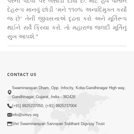
પરની પદવી પર બેસાડી દીધા છે. માટે હવે પોતાને 
દેહરૂપ માનવું છોડી ‘મને ૧૧૦% અનાદિમુક્ત કર્યો 
જ છે’ તેની જીવસત્તાએ દૃઢતા કરો અને મૂર્તિરૂપ 
થઈને સર્વે ક્રિયા કરો. તો મહારાજ જલદી મૂર્તિનું 
સુખ આપશે.” 
CONTACT US
Swaminarayan Dham, Opp. Infocity, Koba-Gandhinagar High way,
Gandhinagar, Gujarat, India - 382426
(+91) 9925237050, (+91) 9925237004
info@smvs.org
Shri Swaminarayan Sarvopari Siddhant Digvijay Trust