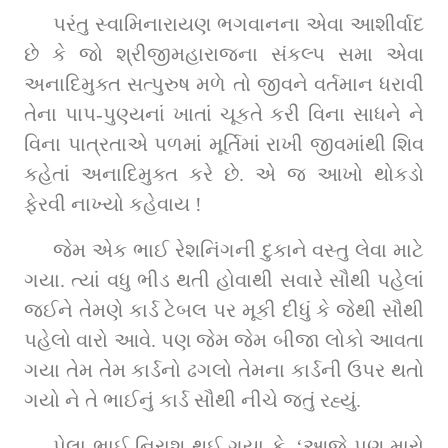
પરંતુ સ્વામિનારાયણ ભગવાનના એવા આશીર્વાદ 
છે કે જો શ્રીજીમહારાજના સંકલ્પ સમા એવા 
અનાદિમુક્ત સત્પુરુષ મળે તો જીવને વર્તમાન ધરાવી 
તેના પાપ-પુણ્યનાં ખાતાં ચૂકતે કરી વિના સાધને ને 
વિના પાત્રતાએ પળમાં મૂર્તિમાં રાખી જીવમાંથી શિવ 
કહેતાં અનાદિમુક્ત કરે છે. એ જ આખો થોકડો 
ફેરવી નાખ્યો કહેવાય !
જેમ એક ભાઈ રેશનિંગની દુકાને વસ્તુ લેવા માટે 
ગયા. ત્યાં વધુ ભીડ થતી હોવાથી સવારે સૌથી પહેલાં 
જઈને તેમણે કાર્ડ ટેબલ પર મૂકી દીધું કે જેથી સૌથી 
પહેલો વારો આવે. પણ જેમ જેમ બીજા લોકો આવતા 
ગયા તેમ તેમ કાર્ડનો ઢગલો તેમના કાર્ડની ઉપર થતો 
ગયો ને તે ભાઈનું કાર્ડ સૌથી નીચે જતું રહ્યું.
પેલા ભાઈ નિરાશ થઈ ગયા કે, ‘આજે પણ મારો 