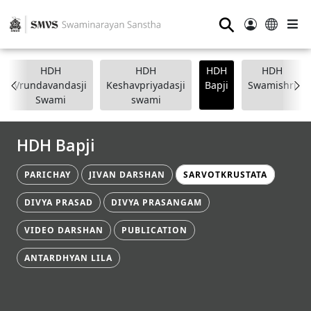
⚲
HDH
HDH
HDH
HDH
Vrundavandasji
Keshavpriyadasji
Bapji
Swamishri
Swami
swami
HDH Bapji
PARICHAY
JIVAN DARSHAN
SARVOTKRUSTATA
DIVYA PRASAD
DIVYA PRASANGAM
VIDEO DARSHAN
PUBLICATION
ANTARDHYAN LILA