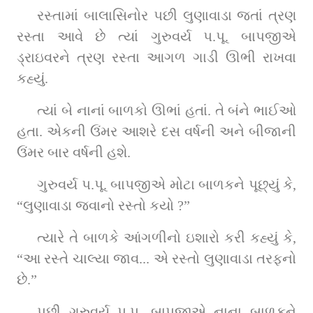
રસ્તામાં બાલાસિનોર પછી લુણાવાડા જતાં ત્રણ 
રસ્તા આવે છે ત્યાં ગુરુવર્ય પ.પૂ. બાપજીએ 
ડ્રાઇવરને ત્રણ રસ્તા આગળ ગાડી ઊભી રાખવા 
કહ્યું.
ત્યાં બે નાનાં બાળકો ઊભાં હતાં. તે બંને ભાઈઓ 
હતા. એકની ઉંમર આશરે દસ વર્ષની અને બીજાની 
ઉંમર બાર વર્ષની હશે.
ગુરુવર્ય પ.પૂ. બાપજીએ મોટા બાળકને પૂછ્યું કે, 
“લુણાવાડા જવાનો રસ્તો કયો ?”
ત્યારે તે બાળકે આંગળીનો ઇશારો કરી કહ્યું કે, 
“આ રસ્તે ચાલ્યા જાવ... એ રસ્તો લુણાવાડા તરફનો 
છે.”
પછી ગુરુવર્ય પ.પૂ. બાપજીએ નાના બાળકને 