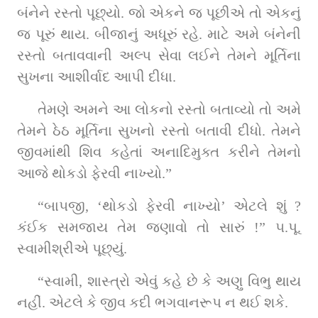
બંનેને રસ્તો પૂછ્યો. જો એકને જ પૂછીએ તો એકનું 
જ પૂરું થાય. બીજાનું અધૂરું રહે. માટે અમે બંનેની 
રસ્તો બતાવવાની અલ્પ સેવા લઈને તેમને મૂર્તિના 
સુખના આશીર્વાદ આપી દીધા.
તેમણે અમને આ લોકનો રસ્તો બતાવ્યો તો અમે 
તેમને ઠેઠ મૂર્તિના સુખનો રસ્તો બતાવી દીધો. તેમને 
જીવમાંથી શિવ કહેતાં અનાદિમુક્ત કરીને તેમનો 
આજે થોકડો ફેરવી નાખ્યો.”
“બા૫જી, ‘થોકડો ફેરવી નાખ્યો’ એટલે શું ? 
કંઈક સમજાય તેમ જણાવો તો સારું !” ૫.પૂ. 
સ્વામીશ્રીએ પૂછ્યું.
“સ્વામી, શાસ્ત્રો એવું કહે છે કે અણુ વિભુ થાય 
નહીં. એટલે કે જીવ કદી ભગવાનરૂપ ન થઈ શકે.