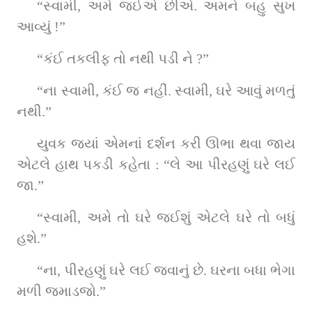
“સ્વામી, અમે જઈએ છીએ. અમને બહુ સુખ 
આવ્યું !”
“કંઈ તકલીફ તો નથી પડી ને ?”
“ના સ્વામી, કંઈ જ નહીં. સ્વામી, ઘરે આવું મળતું 
નથી.”
યુવક જ્યાં એમનાં દર્શન કરી ઊભા થવા જાય 
એટલે હાથ પકડી કહેતા : “લે આ પીરહણું ઘરે લઈ 
જા.”
“સ્વામી, અમે તો ઘરે જઈશું એટલે ઘરે તો બધું 
હશે.”
“ના, પીરહણું ઘરે લઈ જવાનું છે. ઘરના બધા ભેગા 
મળી જમાડજો.”