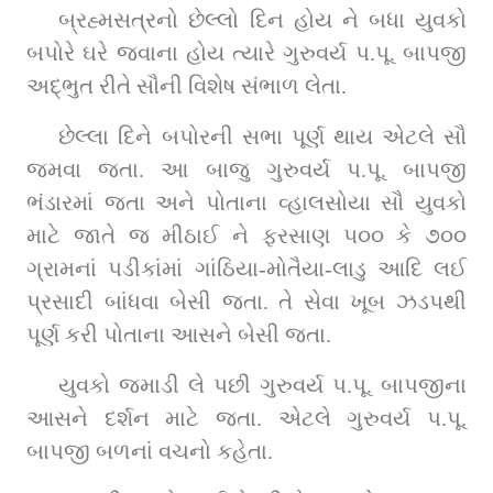
બ્રહ્મસત્રનો છેલ્લો દિન હોય ને બધા યુવકો 
બપોરે ઘરે જવાના હોય ત્યારે ગુરુવર્ય પ.પૂ. બાપજી 
અદ્‌ભુત રીતે સૌની વિશેષ સંભાળ લેતા.
છેલ્લા દિને બપોરની સભા પૂર્ણ થાય એટલે સૌ 
જમવા જતા. આ બાજુ ગુરુવર્ય પ.પૂ. બાપજી 
ભંડારમાં જતા અને પોતાના વ્હાલસોયા સૌ યુવકો 
માટે જાતે જ મીઠાઈ ને ફરસાણ ૫૦૦ કે ૭૦૦ 
ગ્રામનાં પડીકાંમાં ગાંઠિયા-મોતૈયા-લાડુ આદિ લઈ 
પ્રસાદી બાંધવા બેસી જતા. તે સેવા ખૂબ ઝડપથી 
પૂર્ણ કરી પોતાના આસને બેસી જતા.
યુવકો જમાડી લે પછી ગુરુવર્ય પ.પૂ. બાપજીના 
આસને દર્શન માટે જતા. એટલે ગુરુવર્ય પ.પૂ. 
બાપજી બળનાં વચનો કહેતા.