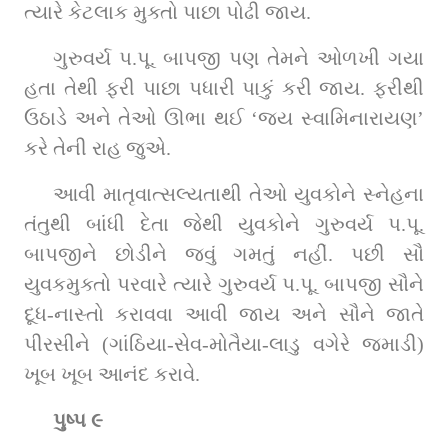
ત્યારે કેટલાક મુક્તો પાછા પોઢી જાય.
ગુરુવર્ય પ.પૂ. બાપજી પણ તેમને ઓળખી ગયા 
હતા તેથી ફરી પાછા પધારી પાકું કરી જાય. ફરીથી 
ઉઠાડે અને તેઓ ઊભા થઈ ‘જય સ્વામિનારાયણ’ 
કરે તેની રાહ જુએ.
આવી માતૃવાત્સલ્યતાથી તેઓ યુવકોને સ્નેહના 
તંતુથી બાંધી દેતા જેથી યુવકોને ગુરુવર્ય પ.પૂ. 
બાપજીને છોડીને જવું ગમતું નહીં. પછી સૌ 
યુવકમુક્તો પરવારે ત્યારે ગુરુવર્ય પ.પૂ. બાપજી સૌને 
દૂધ-નાસ્તો કરાવવા આવી જાય અને સૌને જાતે 
પીરસીને (ગાંઠિયા-સેવ-મોતૈયા-લાડુ વગેરે જમાડી) 
ખૂબ ખૂબ આનંદ કરાવે.
પુષ્પ ૯