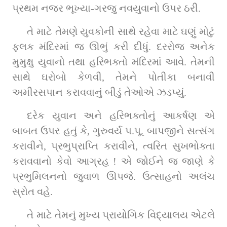
પ્રથમ નજર ભૂખ્યા-ગરજુ નવયુવાનો ઉપર ઠરી.
તે માટે તેમણે યુવકોની સાથે રહેવા માટે ઘણું મોટું 
ફલક મંદિરમાં જ ઊભું કરી દીધું. દરરોજ અનેક 
મુમુક્ષુ યુવાનો તથા હરિભક્તો મંદિરમાં આવે. તેમની 
સાથે ઘરોબો કેળવી, તેમને પોતીકા બનાવી 
અમીરસપાન કરાવવાનું બીડું તેઓએ ઝડપ્યું.
દરેક યુવાન અને હરિભક્તોનું આકર્ષણ એ 
બાબત ઉપર હતું કે, ગુરુવર્ય પ.પૂ. બાપજીને સત્સંગ 
કરાવીને, પ્રભુપ્રાપ્તિ કરાવીને, ત્વરિત સુખભોક્તા 
કરાવવાનો કેવો આગ્રહ ! એ જોઈને જ જાણે કે 
પ્રભુમિલનનો જુવાળ ઊપજે. ઉત્સાહનો અલંચ 
સ્રોત વહે.
તે માટે તેમનું મુખ્ય પ્રાયોગિક વિદ્યાલય એટલે 