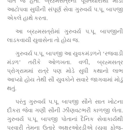
પોતે જ હતા. બ્રહ્મસત્રની પૂર્વતૈયારીથી માંડી 
આટોપવા સુધીની સંપૂર્ણ સેવા ગુરુવર્ય પ.પૂ. બાપજી 
એકલે હાથે કરતા.
આ બ્રહ્મસત્રોમાં ગુરુવર્ય પ.પૂ. બાપજીની 
લાડકવાયી યુવાસેના તો હોય જ.
ગુરુવર્ય પ.પૂ. બાપજી આ યુવકમંડળને ‘રજવાડી 
મંડળ’ તરીકે ઓળખતા. વળી, બ્રહ્મસત્ર 
પ્રોગ્રામમાં રાત્રે પણ મોડે સુધી કથાનો લાભ 
આપ્યો હોય તેથી સૌ યુવકોને સવારે જાગવામાં મોડું 
થતું.
પરંતુ ગુરુવર્ય પ.પૂ. બાપજી સૌને સાત ખોટના 
દીકરા જેવા ગણી સૌની ઝીણવટભરી કાળજી લેતા. 
ગુરુવર્ય પ.પૂ. બાપજી પોતાનાં દૈનિક સેવાકાર્યથી 
પરવારી તેમના ઉતારે અક્ષરઓરડીએ (યુવા ફોજ-