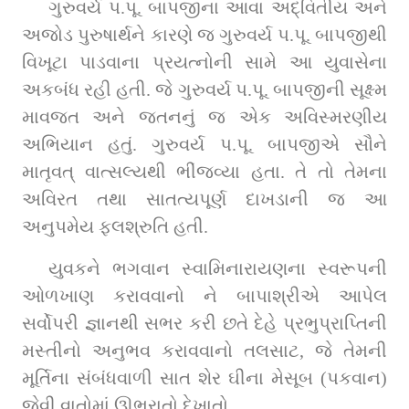
ગુરુવર્ય પ.પૂ. બાપજીના આવા અદ્વિતીય અને 
અજોડ પુરુષાર્થને કારણે જ ગુરુવર્ય પ.પૂ. બાપજીથી 
વિખૂટા પાડવાના પ્રયત્નોની સામે આ યુવાસેના 
અકબંધ રહી હતી. જે ગુરુવર્ય પ.પૂ. બાપજીની સૂક્ષ્મ 
માવજત અને જતનનું જ એક અવિસ્મરણીય 
અભિયાન હતું. ગુરુવર્ય પ.પૂ. બાપજીએ સૌને 
માતૃવત્‌ વાત્સલ્યથી ભીંજવ્યા હતા. તે તો તેમના 
અવિરત તથા સાતત્યપૂર્ણ દાખડાની જ આ 
અનુપમેય ફલશ્રુતિ હતી.
યુવકને ભગવાન સ્વામિનારાયણના સ્વરૂપની 
ઓળખાણ કરાવવાનો ને બાપાશ્રીએ આપેલ 
સર્વોપરી જ્ઞાનથી સભર કરી છતે દેહે પ્રભુપ્રાપ્તિની 
મસ્તીનો અનુભવ કરાવવાનો તલસાટ, જે તેમની 
મૂર્તિના સંબંધવાળી સાત શેર ઘીના મેસૂબ (પકવાન) 
જેવી વાતોમાં ઊભરાતો દેખાતો.