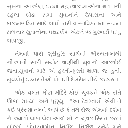
સુખનાં આકર્ષણ, ઘટમાં મહત્ત્વાકાંક્ષાઓના થનગની 
રહેલા ઘોડા સમા યુવાનોને ઉપાસના અને 
ભજનભક્તિ સાથે બાંધી નરી વાસ્તવિકતાના રૂપમાં 
ઢાળનાર યુવાનોના પથદર્શક એટલે જ ગુરુવર્ય પ.પૂ. 
બાપજી.
તેમની પાસે શ્રીહરિ સાથેની ઐક્યતામાંથી 
નીકળતી સાદી સચોટ વાણીથી યુવાનો આકર્ષાઈ 
જતા.યુવાનો માટે એ હરતી-ફરતી શાળા જ હતી. 
યુવકોનું ઘડતર તેઓ પોતાની દેખરેખ નીચે જ કરતા.
એક વખત મોટા મંદિરે કોઈ યુવકને એક સંતે 
ઊભો રાખ્યો. અને પૂછ્યું : “આ દેવસ્વામી એવી તે 
કઈ પ્રેરણા તમને આપે છે કે તમે રોજ એમનાં દર્શન 
ને કથાનો લાભ લેવા આવો છો ?” યુવક સ્મિત કરતાં 
બોલ્યો, “દેવસ્વામીના નિર્મળ, નિર્ભેળ સ્નેહે મને 