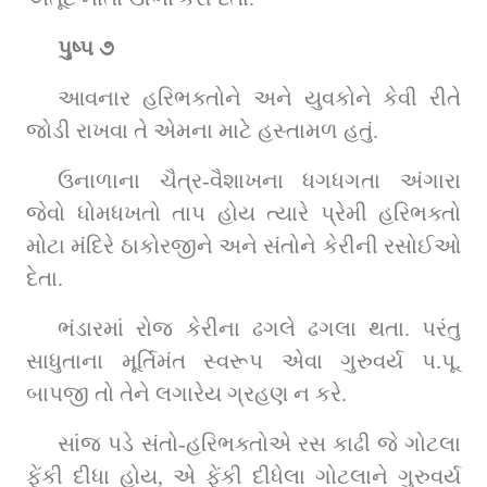
પુષ્પ ૭
આવનાર હરિભક્તોને અને યુવકોને કેવી રીતે 
જોડી રાખવા તે એમના માટે હસ્તામળ હતું.
ઉનાળાના ચૈત્ર-વૈશાખના ધગધગતા અંગારા 
જેવો ધોમધખતો તાપ હોય ત્યારે પ્રેમી હરિભક્તો 
મોટા મંદિરે ઠાકોરજીને અને સંતોને કેરીની રસોઈઓ 
દેતા.
ભંડારમાં રોજ કેરીના ઢગલે ઢગલા થતા. પરંતુ 
સાધુતાના મૂર્તિમંત સ્વરૂપ એવા ગુરુવર્ય પ.પૂ. 
બાપજી તો તેને લગારેય ગ્રહણ ન કરે.
સાંજ પડે સંતો-હરિભક્તોએ રસ કાઢી જે ગોટલા 
ફેંકી દીધા હોય, એ ફેંકી દીધેલા ગોટલાને ગુરુવર્ય 