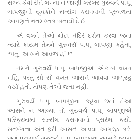
સભ્ય કેવી રીતે બન્યા તે જાણી ખરેખર ગુરુવર્ય પ.પૂ. 
બાપજીની યુવકોને સત્સંગ કરાવવાની પ્રબળતા 
આપણને નતમસ્તક બનાવી દે છે.
એ વખતે તેઓ મોટા મંદિરે દર્શન કરવા જતા 
ત્યારે કાયમ તેમને ગુરુવર્ય પ.પૂ. બાપજી કહેતા, 
“પનુ, આસને આવજે હોં !”
તેમને ગુરુવર્ય પ.પૂ. બાપજીએ એક-બે વખત 
નહિ, પરંતુ સો સો વખત આસને આવવા આગ્રહ 
કર્યો હતો. તોપણ તેઓ જતા નહીં.
ગુરુવર્ય પ.પૂ. બાપજીના કહેવા છતાં તેઓ 
આસને ન આવ્યા તો ગુરુવર્ય પ.પૂ. બાપજીએ 
પરિક્રમામાં સત્સંગ કરાવવાનો પ્રારંભ કર્યો. 
સત્સંગના અંતે ફરી આસને આવવા આગ્રહ કરે. 
છતાં પનુભાઈ ગુરુવર્ય પ.પૂ. બાપજીના આસને જાય 