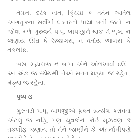
તેમની દરેક વાત, ક્રિયા કે વર્તન આવેલ 
આગંતુકના સર્વાંગી ઘડતરનો પાયો બની જતો. ન 
જોવા મળે ગુરુવર્ય પ.પૂ. બાપજીને થાક ને ભૂખ, ન 
જણાય ઊંઘ કે ઉજાગરા, ન વર્તાય આળસ કે 
તકલીફ.
બસ, મહારાજ ને બાપા એને ઓળખાવી દઉં - 
આ એક જ ધ્યેયથી તેઓ સતત મંડ્યા જ રહેતા, 
મંડ્યા જ રહેતા.
પુષ્પ ૩
ગુરુવર્ય પ.પૂ. બાપજીએ ફક્ત સત્સંગ કરાવવો 
એટલું જ નહિ, પણ યુવકોને કોઈ મૂંઝવણ કે 
તકલીફ જણાય તો તેને જાણીને કે અંતર્યામીપણે 