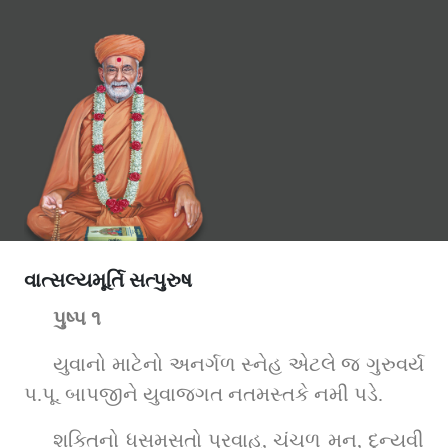
વાત્સલ્યમૂર્તિ સત્પુરુષ
પુષ્પ ૧
યુવાનો માટેનો અનર્ગળ સ્નેહ એટલે જ ગુરુવર્ય 
પ.પૂ. બાપજીને યુવાજગત નતમસ્તકે નમી પડે.
શક્તિનો ધસમસતો પ્રવાહ, ચંચળ મન, દુન્યવી 