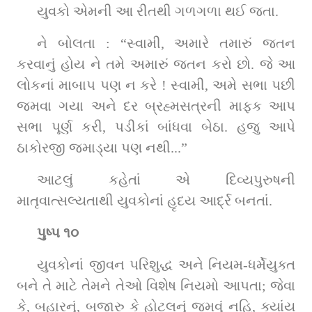
યુવકો એમની આ રીતથી ગળગળા થઈ જતા.
ને બોલતા : “સ્વામી, અમારે તમારું જતન 
કરવાનું હોય ને તમે અમારું જતન કરો છો. જે આ 
લોકનાં માબાપ પણ ન કરે ! સ્વામી, અમે સભા પછી 
જમવા ગયા અને દર બ્રહ્મસત્રની માફક આપ 
સભા પૂર્ણ કરી, પડીકાં બાંધવા બેઠા. હજુ આપે 
ઠાકોરજી જમાડ્યા પણ નથી...”
આટલું કહેતાં એ દિવ્યપુરુષની 
માતૃવાત્સલ્યતાથી યુવકોનાં હૃદય આર્દ્ર બનતાં.
પુષ્પ ૧૦
યુવકોનાં જીવન પરિશુદ્ધ અને નિયમ-ધર્મેયુક્ત 
બને તે માટે તેમને તેઓ વિશેષ નિયમો આપતા; જેવા 
કે, બહારનું, બજારુ કે હોટલનું જમવું નહિ, ક્યાંય 