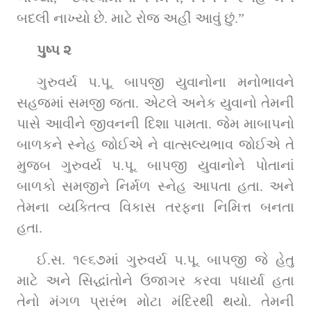
બદલી નાખ્યો છે. માટે રોજ અહીં આવું છું.”
પુષ્પ ૨
ગુરુવર્ય પ.પૂ. બાપજી યુવાનોના મનોભાવને 
સહજમાં સમજી જતા. એટલે અનેક યુવાનો તેમની 
પાસે આવીને જીવનની દિશા પામતા. જેમ માબાપનો 
બાળકને સ્નેહ જોઈએ ને વાત્સલ્યભાવ જોઈએ તે 
મુજબ ગુરુવર્ય પ.પૂ. બાપજી યુવાનોને પોતાનાં 
બાળકો સમજીને નિર્મળ સ્નેહ આપતા હતા. અને 
તેમના વ્યક્તિત્વ વિકાસ તરફના નિમિત્ત બનતા 
હતા.
ઈ.સ. ૧૯૬૭માં ગુરુવર્ય પ.પૂ. બાપજી જે હેતુ 
માટે અને સિદ્ધાંતોને ઉજાગર કરવા પધાર્યા હતા 
તેનો મંગળ પ્રારંભ મોટા મંદિરથી થયો. તેમની 