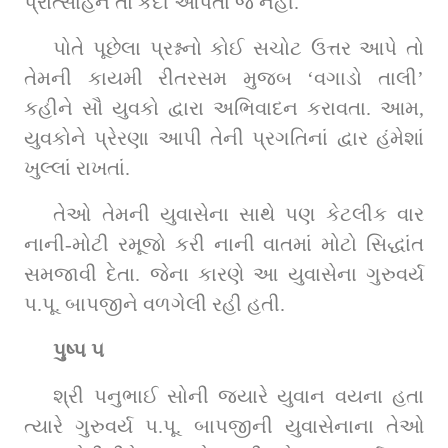
પ્રોત્સાહન તો કદી આપતા જ નહીં.
પોતે પૂછેલા પ્રશ્નનો કોઈ સચોટ ઉત્તર આપે તો 
તેમની કાયમી રીતરસમ મુજબ ‘વગાડો તાલી’ 
કહીને સૌ યુવકો દ્વારા અભિવાદન કરાવતા. આમ, 
યુવકોને પ્રેરણા આપી તેની પ્રગતિનાં દ્વાર હંમેશાં 
ખુલ્લાં રાખતાં.
તેઓ તેમની યુવાસેના સાથે પણ કેટલીક વાર 
નાની-મોટી રમૂજો કરી નાની વાતમાં મોટો સિદ્ધાંત 
સમજાવી દેતા. જેના કારણે આ યુવાસેના ગુરુવર્ય 
પ.પૂ. બાપજીને વળગેલી રહી હતી.
પુષ્પ ૫
શ્રી પનુભાઈ સોની જ્યારે યુવાન વયના હતા 
ત્યારે ગુરુવર્ય પ.પૂ. બાપજીની યુવાસેનાના તેઓ 