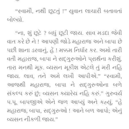
“સ્વામી, નથી છૂટતું !” યુવાન લાચારી બતાવતાં 
બોલ્યો.
“ના, શું છૂટે ? બધું છૂટી જાય. સાવ મડદા જેવી 
વાત કરે છે ને ! આપણી જોડે મહારાજ અને બાપા છે 
પછી શાના ડરવાનું, હેં ! મક્કમ નિર્ધાર કર. અમો તારી 
વતી મહારાજ, બાપા ને સદ્‌ગુરુઓને પ્રાર્થના કરીશું. 
તારા મનથી મૂક. વ્યસન મૂકીશ એટલે તું મરી નહિ 
જાય. લાવ, તને અમે લખી આપીએ.” “સ્વામી, 
આજથી મહારાજ, બાપા ને સદ્‌ગુરુઓના બળે 
સંકલ્પ કરું છું; વ્યસન ક્યારેય નહિ કરું.” ગુરુવર્ય 
પ.પૂ. બાપજીએ એને જળ આપ્યું અને કહ્યું, “હે 
મહારાજ, બાપા, સદ્‌ગુરુઓ ! આને બળ આપો; એનું 
વ્યસન નીકળી જાય.”