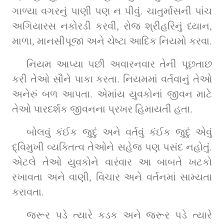
ગાળ્યા વગરનું પાણી પણ ન પીવું. ચાતુર્માસની પાંચ 
અગિયારસ નકોરડી કરવી, રોજ શ્રીહરિનું ધ્યાન, 
માળા, માનસીપૂજા અને ચેષ્ટા આદિક નિયમો કરવા.
નિયમ આપ્યા પછી અવારનવાર તેની પૂછતાછ 
કરી તેઓ સૌને પાકા કરતા. નિયમમાં વર્તવાનું તેઓ 
અનેરું બળ આપતા. એમાંય યુવકોનાં જીવન માટે 
તેઓ પારદર્શક જીવનના પ્રખર હિમાયતી હતા.
બોલવું કંઈક જુદું અને વર્તવું કંઈક જુદું એવું 
દ્વિમુખી વ્યક્તિત્વ તેઓને સહેજ પણ પસંદ નહોતું. 
એટલે તેઓ યુવકોને વારંવાર આ બાબતે ખટકો 
રખાવતા અને વાણી, વિચાર અને વર્તનમાં સામ્યતા 
કરાવતા.
જરૂર પડે ત્યારે કડક અને જરૂર પડે ત્યારે 