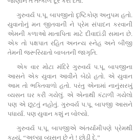
જાણીને તે તત્કાળ દૂર કરી દેતા.
ગુરુવર્ય પ.પૂ. બાપજીનો દૃષ્ટિકોણ અનુપમ હતો. 
યુવાનોનું મન જીતવાની ને પ્રેમ સંપાદન કરવાની 
એમની કળાઓ માતાપિતા માટે દીવાદાંડી સમાન છે. 
એક તો પક્ષપાત રહિત અનન્ય સ્નેહ અને બીજી 
તેમની જરૂરિયાતો બાબતની જાગૃતિ.
એક વાર મોટા મંદિરે ગુરુવર્ય પ.પૂ. બાપજીના 
આસને એક યુવાન આવીને બેઠો હતો. એ યુવાન 
આમ તો ભક્તિવાળો હતો. પરંતુ એનામાં નાનુંસરખું 
વ્યસન ઘર કરી ગયેલું. એ એનાથી કંટાળી ગયેલો 
પણ એ છૂટતું નહોતું. ગુરુવર્ય પ.પૂ. બાપજી આસને 
પધાર્યા. પણ યુવાન કશું ન બોલ્યો.
ગુરુવર્ય પ.પૂ. બાપજીએ અંતર્યામીપણે પ્રેમથી 
કહ્યું, “અલ્યા વ્યસન છે ને ! છોડી દે.”