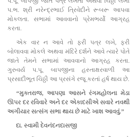
પ.પૂ. બાપજી જાતે પત્ર લખતા અથવા ચિઠ્ઠી લખી 
પ.ભ. શ્રી નરેન્દ્રભાઈ ત્રિવેદીને રૂબરૂ આપવા 
મોકલતા. સભામાં આવવાનો પ્રેમભર્યો આગ્રહ 
કરતા.
એક વાર ન આવે તો ફરી પત્ર લખે, ફરી 
બોલાવવા મોકલે અથવા મંદિરે દર્શને આવે ત્યારે પોતે 
જાતે તેમને સભામાં આવવાનો આગ્રહ કરતા. 
ગુરુવર્ય પ.પૂ. બાપજીના હસ્તાક્ષરવાળી આ 
પ્રસાદીભૂત ચિઠ્ઠી આ પ્રસંગે રજૂ કરતાં હર્ષ થાય છે.
“મુક્તરાજ, આપણા આસને રંગમહોલના મેડા 
ઊપર દર રવિવારે અને દર એકાદસીએ સવારે નવથી 
અગીયાર સત્સંગ સભા થાય છે માટે ખાશ આવવું.”
દા. સ્વામી દેવનંદનદાસજી