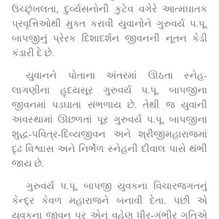
ઉચ્છૃંખલતા, દુર્વ્યસનોની કુટેવ વગેરે આત્મઘાતક 
પ્રવૃત્તિઓથી મુક્ત કરાવી યુવાનોને ગુરુવર્ય પ.પૂ. 
બાપજીનું પ્રેરક દિશાદર્શન જીવનની નૂતન કેડી 
કંડારી દે છે.
યુવાનને પોતાના અંતરમાં ઊઠતા સ્નેહ-
લાગણીના હૃદયસૂર ગુરુવર્ય પ.પૂ. બાપજીના 
જીવનમાં પડઘાતા સંભળાય છે. તેથી જ યુવાની 
અવસ્થામાં ઊછળતાં પૂર ગુરુવર્ય પ.પૂ. બાપજીના 
શુદ્ધ-પવિત્ર-દિવ્યજીવન અને શ્રીજીમહારાજમાં 
દૃઢ વિશ્વાસ અને નિર્ભેળ સ્નેહની દીવાલ પાસે થંભી 
જાય છે.
ગુરુવર્ય પ.પૂ. બાપજી યુવકના વિચારજગતનું 
કેન્દ્ર કેવળ મહારાજને બનાવી દેતા. પછી એ 
યુવકના જીવન પર એનું વહેણ ધીર-ગંભીર ગતિએ 