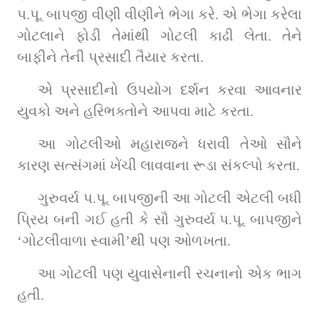
પ.પૂ. બાપજી વીણી વીણીને ભેગા કરે. એ ભેગા કરેલા 
ગોટલાને ફોડી તેમાંથી ગોટલી કાઢી લેતા. તેને 
બાફીને તેની પ્રસાદી તૈયાર કરતા.
એ પ્રસાદીનો ઉપયોગ દર્શન કરવા આવનાર 
યુવકો અને હરિભક્તોને આપવા માટે કરતા.
આ ગોટલીઓ મહારાજને ધરાવી તેઓ સૌને 
કારણ સત્સંગમાં ખેંચી લાવવાના રૂડા સંકલ્પો કરતા.
ગુરુવર્ય પ.પૂ. બાપજીની આ ગોટલી એટલી બધી 
પ્રિય બની ગઈ હતી કે સૌ ગુરુવર્ય પ.પૂ. બાપજીને 
‘ગોટલીવાળા સ્વામી’થી પણ ઓળખતા.
આ ગોટલી પણ યુવાસેનાની રચનાનો એક ભાગ 
હતી.