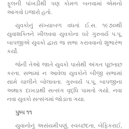
ફૂલની પાંખડીથી પણ કોમળ બનવામાં એમનો 
આગવો ઇજારો હતો.
યુવકોનું સંખ્યાબળ વધતાં ઈ.સ. ૧૯૭૦થી 
યુવાશક્તિને ખીલવવા યુવકોના ઘરે ગુરુવર્ય પ.પૂ. 
બાપજીએ યુવકો દ્વારા જ સભા કરાવવાનો શુભારંભ 
કર્યો.
જેની તેઓ જાતે યુવકો પાસેથી અંગત પૂછતાછ 
કરતા. સભામાં ન આવેલા યુવકોને બીજી સભામાં 
સામે ચાલીને બોલાવતા. ગુરુવર્ય પ.પૂ. બાપજીના 
અથાક દાખડાથી સત્સંગ વૃદ્ધિ પામતો ગયો. નવા 
નવા યુવકો સત્સંગમાં જોડાતા ગયા.
પુષ્પ ૧૧
યુવાનોનું અસંયમીપણું, સ્વચ્છંદતા, બેફિકરાઈ, 