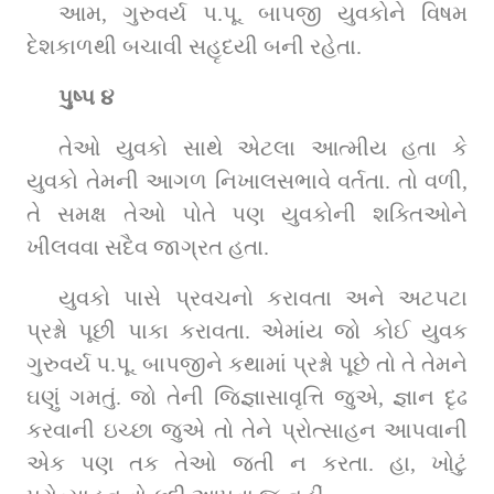
આમ, ગુરુવર્ય પ.પૂ. બાપજી યુવકોને વિષમ 
દેશકાળથી બચાવી સહૃદયી બની રહેતા.
પુષ્પ ૪
તેઓ યુવકો સાથે એટલા આત્મીય હતા કે 
યુવકો તેમની આગળ નિખાલસભાવે વર્તતા. તો વળી, 
તે સમક્ષ તેઓ પોતે પણ યુવકોની શક્તિઓને 
ખીલવવા સદૈવ જાગ્રત હતા.
યુવકો પાસે પ્રવચનો કરાવતા અને અટપટા 
પ્રશ્નો પૂછી પાકા કરાવતા. એમાંય જો કોઈ યુવક 
ગુરુવર્ય પ.પૂ. બાપજીને કથામાં પ્રશ્નો પૂછે તો તે તેમને 
ઘણું ગમતું. જો તેની જિજ્ઞાસાવૃત્તિ જુએ, જ્ઞાન દૃઢ 
કરવાની ઇચ્છા જુએ તો તેને પ્રોત્સાહન આપવાની 
એક પણ તક તેઓ જતી ન કરતા. હા, ખોટું 