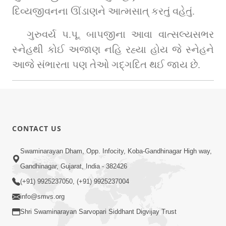
દિવ્યજીવનના ઊંડાણને આત્મસાત્‌ કરતું વહેતું.
ગુરુવર્ય પ.પૂ. બાપજીના આવા વાત્સલ્યસભર 
સ્નેહથી કોઈ અજાણ નહિ રહ્યા હોય જે સ્નેહને 
આજે સંભારતા પણ તેઓ ગદ્‌ગદિત થઈ જાય છે. 
CONTACT US
Swaminarayan Dham, Opp. Infocity, Koba-Gandhinagar High way,
Gandhinagar, Gujarat, India - 382426
(+91) 9925237050, (+91) 9925237004
info@smvs.org
Shri Swaminarayan Sarvopari Siddhant Digvijay Trust