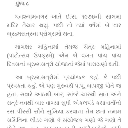
પુષ્પ ૮
ઘનશ્યામનગર ખાતે ઈ.સ. ૧૯૭૪ની સાલમાં 
મંદિર તૈયાર થયું. પછી તો ત્યાં વર્ષમાં બે વાર 
બ્રહ્મસત્રના પ્રોગ્રામો થતા.
માગશર મહિનામાં તેમજ ચૈત્ર મહિનામાં 
(પાટોત્સવ ઉપક્રમે) એમ બે વખત પાંચ પાંચ 
દિવસનાં બ્રહ્મસત્રો યોજાતાં જેમાં પારાયણો થતી.
આ બ્રહ્મસત્રોમાં પ્રયોજક કહો કે પછી 
પ્રવક્તા કહો એ પણ ગુરુવર્ય પ.પૂ. બાપજી પોતે જ 
હતા. સવારે આઠથી બાર, સાંજે ચારથી સાત અને 
રાત્રે નવથી બાર વાગ્યા સુધી એકલપંડે કથાવાર્તાનો 
રસ પીરસી સૌને સુખિયા કરવાના તેમ છતાં તમામ 
સમિતિના લીડર ગણો કે સંયોજક ગણો જે ગણો તે 