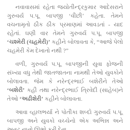
નવાવાસમાં રહેતા જ્યોતીન્દ્રકુમાર આદેસરાને 
ગુરુવર્ય પ.પૂ. બાપજી ‘વીંછી’ કહેતા. તેમને 
વચનામૃતો ઠીક ઠીક પ્રમાણમાં આવડતાં - યાદ 
રહેતાં. ઘણી વાર તેમને ગુરુવર્ય પ.પૂ. બાપજી 
‘ચશ્મેરી (ચહમેરી)’
 કહીને બોલાવતા કે, “આજે પેલો 
ચહમેરી કેમ દેખાતો નથી ?”
વળી, ગુરુવર્ય પ.પૂ. બાપજીની યુવા ફોજની 
સંખ્યા વધુ તેથી જાતજાતના નામથી તેઓ યુવકોને 
બોલાવતા. જેમ કે નરેન્દ્રભાઈ બશેરીને તેઓ 
‘બશેરી’
 કહી તથા નરેન્દ્રભાઈ ત્રિવેદી (સાહેબ)ને 
તેઓ 
‘અઢીશેરી’
 કહીને બોલાવતા.
આવા વ્હાલભર્યા ને પોતીકા શબ્દો ગુરુવર્ય પ.પૂ. 
બાપજી અને યુવકો વચ્ચેનો એક અભિન્ન અને 
અતૂટ નાતો ઊભો કરી દેતા.