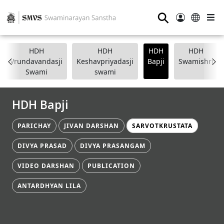
⚲
HDH
HDH
HDH
HDH
Vrundavandasji
Keshavpriyadasji
Bapji
Swamishri
Swami
swami
HDH Bapji
PARICHAY
JIVAN DARSHAN
SARVOTKRUSTATA
DIVYA PRASAD
DIVYA PRASANGAM
VIDEO DARSHAN
PUBLICATION
ANTARDHYAN LILA