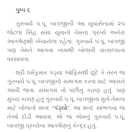
પુષ્પ ૬
ગુરુવર્ય પ.પૂ. બાપજીની આ યુવાસેનામાં ૨૫ 
જેટલા સિંહ સમા યુવાનો તેમના પ્રત્યે અનેરા 
આકર્ષણથી ખેંચાયેલા રહેતા. ગુરુવર્ય પ.પૂ. બાપજી 
પણ તેમને આગવા નામથી બોલાવી વાત્સલ્યતા 
વરસાવતા.
શ્રી ધર્મકુમાર પંડ્યા ઑફિસથી છૂટે કે તરત જ 
ગુરુવર્ય પ.પૂ. બાપજીનો સમાગમ કરવા માટે આસને 
આવી જતા. સમાગમ તો પછીનું કારણ હતું. પણ 
મુખ્ય કારણ હતું ગુરુવર્ય પ.પૂ. બાપજીના મુખે તેમના 
માટે બોલાતો શબ્દ 
‘પંડ્યો’
. આ શબ્દ સાંભળવા જ 
તેઓ દોડી આવતા. એ જ એમનું ગુરુવર્ય પ.પૂ. 
બાપજી પ્રત્યેના આકર્ષણનું કેન્દ્ર હતું.