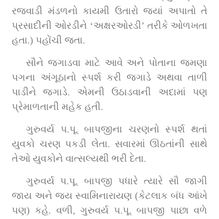
રજવાડી મંડળનો કાયમી ઉતારો જ્યાં અપાતો તે 
પ્રસાદીની ઓરડીને ‘અક્ષરઓરડી’ તરીકે ઓળખતા 
હતા
.
) પહોંચી જતા.
સૌને જગાડવા માટે આવે અને પોતાના જમણા 
પગના અંગૂઠાનો સ્પર્શ કરી જગાડે અથવા તાળી 
પાડીને જગાડે. એમની ઉઠાડવાની અદામાં પણ 
પ્રેમાળતાની મહેક હતી.
ગુરુવર્ય પ.પૂ. બાપજીના ચરણનો સ્પર્શ થતાં 
યુવકો ચરણ પકડી લેતા. સવારમાં ઊઠતાંની સાથે 
તેઓ યુવકોને વાત્સલ્યથી ભરી દેતા.
ગુરુવર્ય પ.પૂ. બાપજી પધારે ત્યારે સૌ જાગી 
જાય અને જય સ્વામિનારાયણ (કેટલાક બંધ આંખે 
પણ) કહે. વળી, ગુરુવર્ય પ.પૂ. બાપજી પાછા વળે 