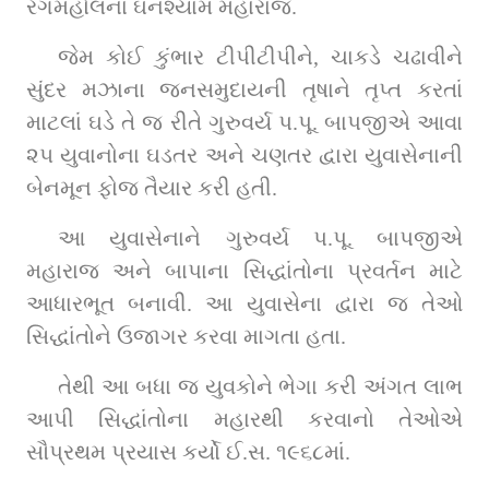
રંગમહોલના ઘનશ્યામ મહારાજ.
જેમ કોઈ કુંભાર ટીપીટીપીને, ચાકડે ચઢાવીને 
સુંદર મઝાના જનસમુદાયની તૃષાને તૃપ્ત કરતાં 
માટલાં ઘડે તે જ રીતે ગુરુવર્ય પ.પૂ. બાપજીએ આવા 
૨૫ યુવાનોના ઘડતર અને ચણતર દ્વારા યુવાસેનાની 
બેનમૂન ફોજ તૈયાર કરી હતી.
આ યુવાસેનાને ગુરુવર્ય પ.પૂ. બાપજીએ 
મહારાજ અને બાપાના સિદ્ધાંતોના પ્રવર્તન માટે 
આધારભૂત બનાવી. આ યુવાસેના દ્વારા જ તેઓ 
સિદ્ધાંતોને ઉજાગર કરવા માગતા હતા.
તેથી આ બધા જ યુવકોને ભેગા કરી અંગત લાભ 
આપી સિદ્ધાંતોના મહારથી કરવાનો તેઓએ 
સૌપ્રથમ પ્રયાસ કર્યો ઈ.સ. ૧૯૬૮માં.