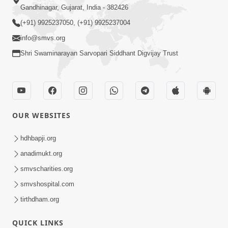
Gandhinagar, Gujarat, India - 382426
(+91) 9925237050, (+91) 9925237004
info@smvs.org
Shri Swaminarayan Sarvopari Siddhant Digvijay Trust
OUR WEBSITES
hdhbapji.org
anadimukt.org
smvscharities.org
smvshospital.com
tirthdham.org
QUICK LINKS