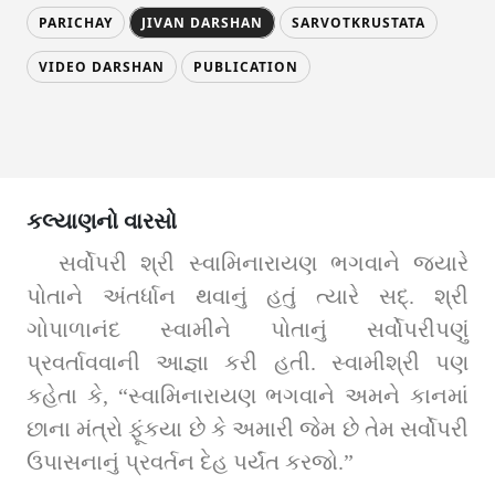
PARICHAY
JIVAN DARSHAN
SARVOTKRUSTATA
VIDEO DARSHAN
PUBLICATION
કલ્યાણનો વારસો
સર્વોપરી શ્રી સ્વામિનારાયણ ભગવાને જ્યારે 
પોતાને અંતર્ધાન થવાનું હતું ત્યારે સદ્‌. શ્રી 
ગોપાળાનંદ સ્વામીને પોતાનું સર્વોપરીપણું 
પ્રવર્તાવવાની આજ્ઞા કરી હતી. સ્વામીશ્રી પણ 
કહેતા કે, “સ્વામિનારાયણ ભગવાને અમને કાનમાં 
છાના મંત્રો ફૂંકયા છે કે અમારી જેમ છે તેમ સર્વોપરી 
ઉપાસનાનું પ્રવર્તન દેહ પર્યંત કરજો.”