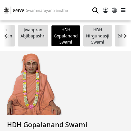
⚲
wan
Jivanpran
HDH
HDH
arayan
Abjibapashri
Gopalanand
Nirgundasji
Ishwar
Swami
Swami
HDH Gopalanand Swami