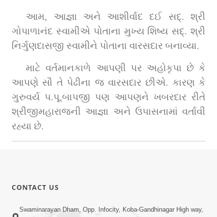
આમ, આજ્ઞા અને આશીર્વાદ દઈ સદ્‌. શ્રી 
ગોપાળાનંદ સ્વામીએ પોતાના મુખ્ય શિષ્ય સદ્. શ્રી 
નિર્ગુણદાસજી સ્વામીને પોતાના વારસદાર બનાવ્યા.
માટે વર્તમાનકાળે આપણી પર અહોકૃપા છે કે 
આપણે સૌ તે પેઢીના જ વારસદાર છીએ. કારણ કે 
ગુરુવર્ય પ.પૂ.બાપજી પણ આપણને ખબરદાર રીતે 
શ્રીજીમહારાજની આજ્ઞા અને ઉપાસનામાં વર્તાવી 
રહ્યા છે.
CONTACT US
Swaminarayan Dham, Opp. Infocity, Koba-Gandhinagar High way,