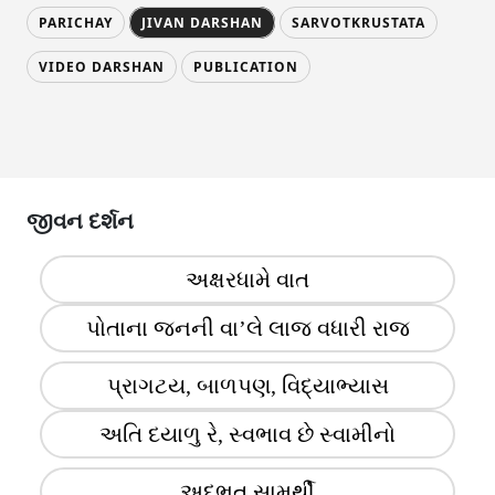
PARICHAY
JIVAN DARSHAN
SARVOTKRUSTATA
VIDEO DARSHAN
PUBLICATION
જીવન દર્શન
અક્ષરધામે વાત
પોતાના જનની વા’લે લાજ વધારી રાજ
પ્રાગટય, બાળપણ, વિદ્યાભ્યાસ
અતિ દયાળુ રે, સ્વભાવ છે સ્વામીનો
અદભુત સામર્થી