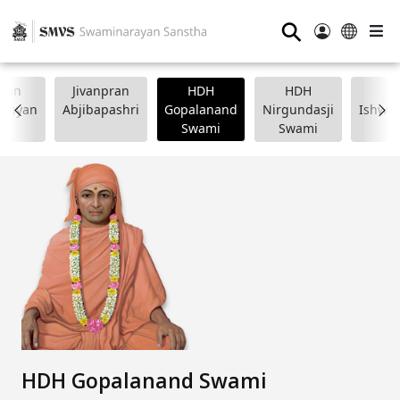
⚲
wan
Jivanpran
HDH
HDH
arayan
Abjibapashri
Gopalanand
Nirgundasji
Ishwar
Swami
Swami
HDH Gopalanand Swami