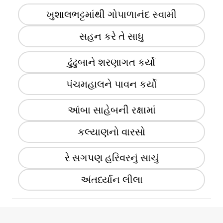
ખુશાલભટ્ટમાંથી ગોપાળાનંદ સ્વામી
સહન કરે તે સાધુ
ઢુંઢુબાને શરણાગત કર્યો
પંચમહાલને પાવન કર્યો
આંબા સાહેબની રક્ષામાં
કલ્યાણનો વારસો
રે સગપણ હરિવરનું સાચું
અંતર્ધ્યાન લીલા