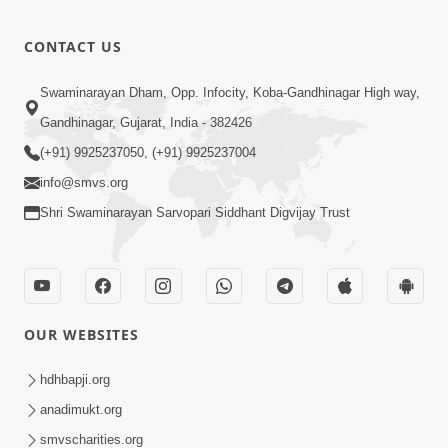
CONTACT US
Swaminarayan Dham, Opp. Infocity, Koba-Gandhinagar High way,
Gandhinagar, Gujarat, India - 382426
(+91) 9925237050, (+91) 9925237004
info@smvs.org
Shri Swaminarayan Sarvopari Siddhant Digvijay Trust
OUR WEBSITES
hdhbapji.org
anadimukt.org
smvscharities.org