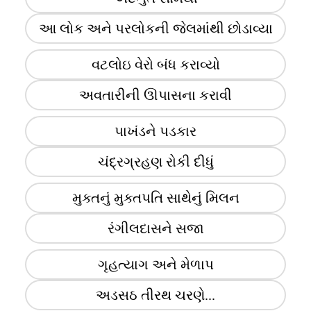
આ લોક અને પરલોકની જેલમાંથી છોડાવ્યા
વટલોઇ વેરો બંધ કરાવ્યો
અવતારીની ઊપાસના કરાવી
પાખંડને પડકાર
ચંદ્રગ્રહણ રોકી દીધું
મુક્તનું મુક્તપતિ સાથેનું મિલન
રંગીલદાસને સજા
ગૃહત્યાગ અને મેળાપ
અડસઠ તીરથ ચરણે...