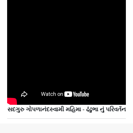
સદગુરુ ગોપળાનંદસ્વામી મહિમા - ઢંઢુભા નું પરિવર્તન