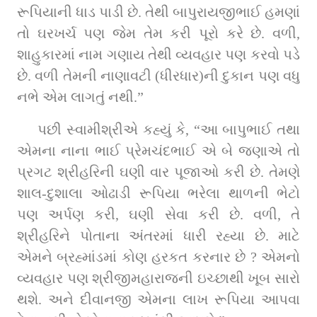
રૂપિયાની ધાડ પાડી છે. તેથી બાપુરાયજીભાઈ હમણાં 
તો ઘરખર્ચ પણ જેમ તેમ કરી પૂરો કરે છે. વળી, 
શાહુકારમાં નામ ગણાય તેથી વ્યવહાર પણ કરવો પડે 
છે. વળી તેમની નાણાવટી (ધીરધાર)ની દુકાન પણ વધુ 
નભે એમ લાગતું નથી.”
પછી સ્વામીશ્રીએ કહ્યું કે, “આ બાપુભાઈ તથા 
એમના નાના ભાઈ પ્રેમચંદભાઈ એ બે જણાએ તો 
પ્રગટ શ્રીહરિની ઘણી વાર પૂજાઓ કરી છે. તેમણે 
શાલ-દુશાલા ઓઢાડી રૂપિયા ભરેલા થાળની ભેટો 
પણ અર્પણ કરી, ઘણી સેવા કરી છે. વળી, તે 
શ્રીહરિને પોતાના અંતરમાં ધારી રહ્યા છે. માટે 
એમને બ્રહ્માંડમાં કોણ હરકત કરનાર છે ? એમનો 
વ્યવહાર પણ શ્રીજીમહારાજની ઇચ્છાથી ખૂબ સારો 
થશે. અને દીવાનજી એમના લાખ રૂપિયા આપવા 