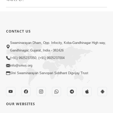
CONTACT US
Swaminarayan Dham, Opp. Infocity, Koba-Gandhinagar High way,
Gandhinagar, Gujarat, India - 382426
(+91) 9925237050, (+91) 9925237004
info@smvs.org
Shri Swaminarayan Sarvopari Siddhant Digvijay Trust
OUR WEBSITES