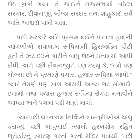
શેઠ ફાકી ગયા. તે જોઈને રાજસભામાં બેઠેલા 
સરકાર, દીવાનજી, બીજા સરદાર તથા શાહુકારો સર્વે 
અતિ આશ્ચર્ય પામી ગયા.
પછી સરકારે અતિ પ્રસન્ન થઈને પોતાના હાથની 
આંગળીએ સવાલાખ રૂપિયાની હિરાજડિત વીંટી 
હતી તે ઝટ દઈને કાઢીને બાપુ શેઠને ઇનામમાં આપી 
દીધી. અને પછી દીવાનજીને પણ કહ્યું કે, “તમે પણ 
બોલ્યા છો તે પ્રમાણે પચાસ હજાર રૂપિયા આપો.” 
ત્યારે તેમણે પણ સાલ ઓઢાડી અન્ય ભેટ-સોગાદો-
ઇનામો તથા પચાસ હજાર રૂપિયા રોકડા મગાવીને 
આપ્યા અને પગમાં પડી માફી માગી.
ત્યારપછી લગ્નકામ નિર્વિઘ્ને શાસ્ત્રીઓએ ચાલુ 
કરાવ્યું. પછી બાપુભાઈ ત્યાંથી હરખશોક રહિત 
શ્રીહરિનું સ્મરણ કરતાં કરતાં મંદિર પધાર્યા. પછી 