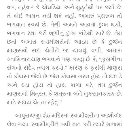
વાર, તહેવાર કે ચોઘડિયાં અને મુહૂર્તથી પર કર્યા છે. 
તે કોઈ અમને નડી શકે નહીં. અમારું પ્રારબ્ધ તો 
ભગવાન સ્વયં છે. તેથી અમને આવતાં દુઃખ થકી, 
ભગવાન રક્ષા કરી શૂળીનું દુઃખ કાંટેથી સારે છે. તેમ 
છતાં અમારા સ્વામીશ્રીની આજ્ઞા છે કે દુર્જન 
માણસથી સદા ચેતીને જ ચાલવું. વળી, અમારા 
સ્વામિનારાયણ ભગવાને પણ કહ્યું છે કે, “કુસંગીના 
સંગનો સદૈવ ત્યાગ કરવો.” કારણ કે કુસંગી માણસ 
તો કોલસા જેવો છે. જેમ કોલસા ગરમ હોય તો દઝાડે 
અને ઠંડા હોય તો હાથ કાળા કરે, તેમ દુર્જન 
માણસની મિત્રતા કે શત્રુતા બંને નુકસાનકારક છે. 
માટે સદાય ચેતતા રહેવું.”
બાપુરાયજી શેઠ મંદિરમાં સ્વામીશ્રીના આશીર્વાદ 
લેવા ગયા. સ્વામીશ્રીને બધી વાત કરી ત્યારે સભામાં 