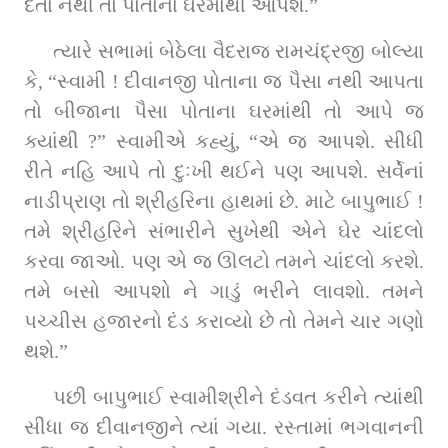
દેતા નથી તો પોતાના ઘરમાંથી આપશે.”
ત્યારે સભામાં બેઠેલા વૈદરાજ રામચંદ્રજી બોલ્યા 
કે, “સ્વામી ! દીવાનજી પોતાના જ પૈસા નથી આપતા 
તો બીજાના પૈસા પોતાના ઘરમાંથી તો આપે જ 
ક્યાંથી ?” સ્વામીએ કહ્યું, “એ જ આપશે. સીધી 
રીતે નહિ આપે તો દુઃખી થઈને પણ આપશે. સર્વેનાં 
નાડીપ્રાણ તો શ્રીહરિના હાથમાં છે. માટે બાપુભાઈ ! 
તમે શ્રીહરિને સંભારીને સુખેથી એને ઘેર ચાંદલો 
કરવા જાઓ. પણ એ જ ઊલટો તમને ચાંદલો કરશે. 
તમે બસો આપશો ને ગાડું ભરીને લાવશો. તમને 
પચ્ચીસ હજારનો દંડ કરાવ્યો છે તો તેમને ચાર ગણો 
થશે.”
પછી બાપુભાઈ સ્વામીશ્રીને દંડવત કરીને ત્યાંથી 
સીધા જ દીવાનજીને ત્યાં ગયા. રસ્તામાં ભગવાનની 