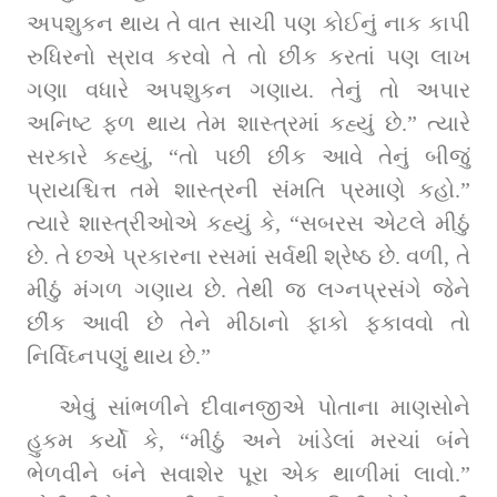
અપશુકન થાય તે વાત સાચી પણ કોઈનું નાક કાપી 
રુધિરનો સ્રાવ કરવો તે તો છીંક કરતાં પણ લાખ 
ગણા વધારે અપશુકન ગણાય. તેનું તો અપાર 
અનિષ્ટ ફળ થાય તેમ શાસ્ત્રમાં કહ્યું છે.” ત્યારે 
સરકારે કહ્યું, “તો પછી છીંક આવે તેનું બીજું 
પ્રાયશ્ચિત્ત તમે શાસ્ત્રની સંમતિ પ્રમાણે કહો.” 
ત્યારે શાસ્ત્રીઓએ કહ્યું કે, “સબરસ એટલે મીઠું 
છે. તે છએ પ્રકારના રસમાં સર્વથી શ્રેષ્ઠ છે. વળી, તે 
મીઠું મંગળ ગણાય છે. તેથી જ લગ્નપ્રસંગે જેને 
છીંક આવી છે તેને મીઠાનો ફાકો ફકાવવો તો 
નિર્વિઘ્નપણું થાય છે.”
એવું સાંભળીને દીવાનજીએ પોતાના માણસોને 
હુકમ કર્યો કે, “મીઠું અને ખાંડેલાં મરચાં બંને 
ભેળવીને બંને સવાશેર પૂરા એક થાળીમાં લાવો.” 