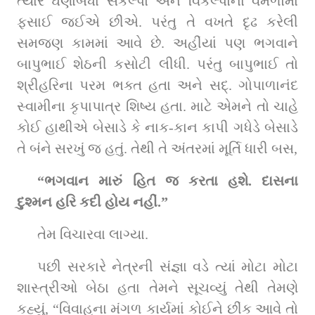
ત્યારે ઘણાબધા સંકલ્પો અને વિકલ્પોના વમળોમાં 
ફસાઈ જઈએ છીએ. પરંતુ તે વખતે દૃઢ કરેલી 
સમજણ કામમાં આવે છે. અહીંયાં પણ ભગવાને 
બાપુભાઈ શેઠની કસોટી લીધી. પરંતુ બાપુભાઈ તો 
શ્રીહરિના પરમ ભક્ત હતા અને સદ્‌. ગોપાળાનંદ 
સ્વામીના કૃપાપાત્ર શિષ્ય હતા. માટે એમને તો ચાહે 
કોઈ હાથીએ બેસાડે કે નાક-કાન કાપી ગધેડે બેસાડે 
તે બંને સરખું જ હતું. તેથી તે અંતરમાં મૂર્તિ ધારી બસ, 
“ભગવાન મારું હિત જ કરતા હશે. દાસના 
દુશ્મન હરિ કદી હોય નહીં.” 
તેમ વિચારવા લાગ્યા.
પછી સરકારે નેત્રની સંજ્ઞા વડે ત્યાં મોટા મોટા 
શાસ્ત્રીઓ બેઠા હતા તેમને સૂચવ્યું તેથી તેમણે 
કહ્યું, “વિવાહના મંગળ કાર્યમાં કોઈને છીંક આવે તો 