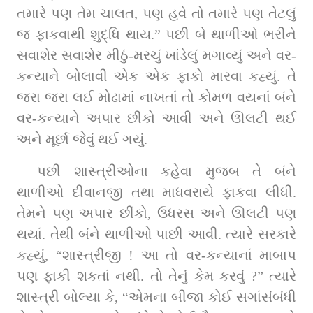
તમારે પણ તેમ ચાલત, પણ હવે તો તમારે પણ તેટલું 
જ ફાકવાથી શુદ્ધિ થાય.” પછી બે થાળીઓ ભરીને 
સવાશેર સવાશેર મીઠું-મરચું ખાંડેલું મગાવ્યું અને વર-
કન્યાને બોલાવી એક એક ફાકો મારવા કહ્યું. તે 
જરા જરા લઈ મોઢામાં નાખતાં તો કોમળ વયનાં બંને 
વર-કન્યાને અપાર છીંકો આવી અને ઊલટી થઈ 
અને મૂર્છા જેવું થઈ ગયું.
પછી શાસ્ત્રીઓના કહેવા મુજબ તે બંને 
થાળીઓ દીવાનજી તથા માધવરાયે ફાકવા લીધી. 
તેમને પણ અપાર છીંકો, ઉધરસ અને ઊલટી પણ 
થયાં. તેથી બંને થાળીઓ પાછી આવી. ત્યારે સરકારે 
કહ્યું, “શાસ્ત્રીજી ! આ તો વર-કન્યાનાં માબાપ 
પણ ફાકી શકતાં નથી. તો તેનું કેમ કરવું ?” ત્યારે 
શાસ્ત્રી બોલ્યા કે, “એમના બીજા કોઈ સગાંસંબંધી 