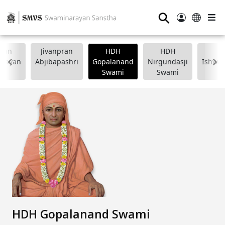
⚲
wan
Jivanpran
HDH
HDH
arayan
Abjibapashri
Gopalanand
Nirgundasji
Ishwar
Swami
Swami
HDH Gopalanand Swami