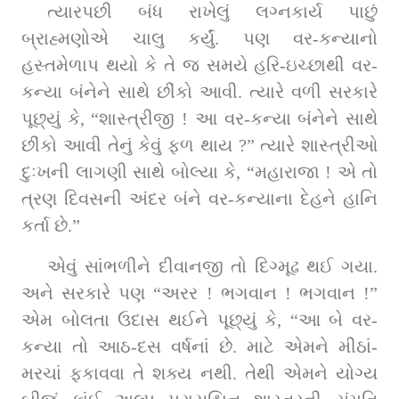
ત્યારપછી બંધ રાખેલું લગ્નકાર્ય પાછું 
બ્રાહ્મણોએ ચાલુ કર્યું. પણ વર-કન્યાનો 
હસ્તમેળાપ થયો કે તે જ સમયે હરિ-ઇચ્છાથી વર-
કન્યા બંનેને સાથે છીંકો આવી. ત્યારે વળી સરકારે 
પૂછ્યું કે, “શાસ્ત્રીજી ! આ વર-કન્યા બંનેને સાથે 
છીંકો આવી તેનું કેવું ફળ થાય ?” ત્યારે શાસ્ત્રીઓ 
દુઃખની લાગણી સાથે બોલ્યા કે, “મહારાજા ! એ તો 
ત્રણ દિવસની અંદર બંને વર-કન્યાના દેહને હાનિ 
કર્તા છે.”
એવું સાંભળીને દીવાનજી તો દિગ્મૂઢ થઈ ગયા. 
અને સરકારે પણ “અરર ! ભગવાન ! ભગવાન !” 
એમ બોલતા ઉદાસ થઈને પૂછ્યું કે, “આ બે વર-
કન્યા તો આઠ-દસ વર્ષનાં છે. માટે એમને મીઠાં-
મરચાં ફકાવવા તે શક્ય નથી. તેથી એમને યોગ્ય 