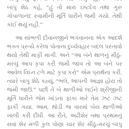
બાપુ શેઠ કહે, “હું તો મારા ઇષ્ટદેવ તથા ગુરુ 
ગોપાળાનંદ સ્વામીની મૂર્તિ ધારીને જમી ગયો. તેથી 
કાંઈ થયું નહીં.”
આ સાંભળી દીવાનજીને ભગવાનના એક આદર્શ 
ભક્ત પ્રત્યે કરેલા પોતાના દુર્વ્યવહાર બદલ પસ્તાવો 
થયો તેથી માફી માગી. અને “આ બંને થાળનું મીઠું-
મરચું આપ કૃપા કરી જમી જાવ તો આ બંને પર 
આવેલ વિઘ્ન ટળે માટે કૃપા કરો” એમ પ્રાર્થના કરી. 
ત્યારે બાપુ શેઠે કહ્યું, “ભલે, આપની આજ્ઞા હોય તો 
જમી જાઉં.” પછી તે બે થાળીઓ લઈને શ્રીજીની 
મૂર્તિ ધારીને જેમ ખાંડના ફાકા મારે તેમ ઝટ ઝટ 
ફાકી ગયા. આમ, થોડી જ વારમાં બેય થાળીઓ 
ખાલી કરી દીધી. આ રીતે, અઢીશેર તથા પ્રથમનું 
સવા શેર મળી કુલ પોણા ચાર શેર મીઠું-મરચું બાપુ 