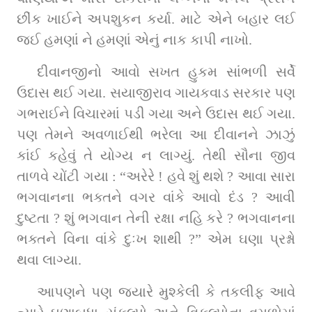
છીંક ખાઈને અપશુકન કર્યા. માટે એને બહાર લઈ 
જઈ હમણાં ને હમણાં એનું નાક કાપી નાખો.
દીવાનજીનો આવો સખત હુકમ સાંભળી સર્વે 
ઉદાસ થઈ ગયા. સયાજીરાવ ગાયકવાડ સરકાર પણ 
ગભરાઈને વિચારમાં પડી ગયા અને ઉદાસ થઈ ગયા. 
પણ તેમને અવળાઈથી ભરેલા આ દીવાનને ઝાઝું 
કાંઈ કહેવું તે યોગ્ય ન લાગ્યું. તેથી સૌના જીવ 
તાળવે ચોંટી ગયા : “અરેરે ! હવે શું થશે ? આવા સારા 
ભગવાનના ભક્તને વગર વાંકે આવો દંડ ? આવી 
દુષ્ટતા ? શું ભગવાન તેની રક્ષા નહિ કરે ? ભગવાનના 
ભક્તને વિના વાંકે દુઃખ શાથી ?” એમ ઘણા પ્રશ્નો 
થવા લાગ્યા.
આપણને પણ જ્યારે મુશ્કેલી કે તકલીફ આવે 