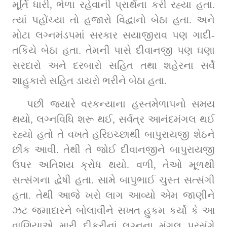
મૂર્તિ ધારી, ભેળા રહેવાની પ્રાર્થના કરી રહ્યા હતા. 
ત્યાં પહોંચ્યા તો હજારો વિદ્વાનો બેઠા હતા. અને 
મોટા લગ્નમંડપમાં સરકાર સયાજીરાવ પણ ગાદી-
તકિયે બેઠા હતા. તેમની પાસે દીવાનજી પણ ઘણા 
સરદારો અને દરબારો સહિત તથા શહેરના સર્વે 
શાહુકારો સહિત ડાયરો ભરીને બેઠા હતા.
પછી જ્યારે વરકન્યાના હસ્તમેળાપનો સમય 
થયો, લગ્નવિધિ શરૂ થઈ, સર્વત્ર આનંદમંગલ થઈ 
રહ્યો હતો તે વખતે હરિઇચ્છાથી બાપુરાયજી શેઠને 
છીંક આવી. તેથી તે જોઈ દીવાનજીને બાપુરાયજી 
ઉપર અતિશય ક્રોધ થયો. વળી, તેઓ મૂળથી 
સત્સંગના દ્વેષી હતા. સામે બાપુભાઈ ચુસ્ત સત્સંગી 
હતા. તેથી આજે ખરો લાગ આવ્યો એમ જાણીને 
ઝટ જમાદારને બોલાવીને સખત હુકમ કર્યો કે આ 
વાણિયાએ મારી દીકરીનાં લગ્નના મંગલ પ્રસંગે 