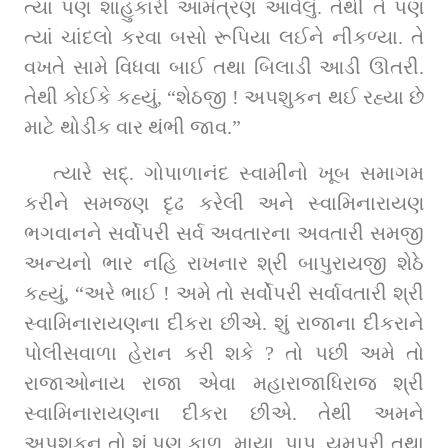
ત્યાં પણ શાહુકારી આમંત્રણ આવેલું. તેથી તે પણ 
ત્યાં ચાંદલો કરવા બસો રૂપિયા લઈને નીકળ્યા. તે 
વખતે સામે વિધવા બાઈ તથા બિલાડી આડી ઊતરી. 
તેથી કોઈકે કહ્યું, “શેઠજી ! અપશુકન થઈ રહ્યા છે 
માટે થોડીક વાર થંભી જાવ.”
ત્યારે સદ્‌. ગોપાળાનંદ સ્વામીનો ખૂબ સમાગમ 
કરીને સમજણ દૃઢ કરેલી અને સ્વામિનારાયણ 
ભગવાનને સર્વોપરી સર્વ અવતારના અવતારી સમજી 
અન્યનો ભાર નહિ રાખનાર શ્રી બાપુરાયજી શેઠે 
કહ્યું, “અરે ભાઈ ! અમે તો સર્વોપરી સર્વાવતારી શ્રી 
સ્વામિનારાયણના દીકરા છીએ. શું રાજાના દીકરાને 
પોલીસવાળા હેરાન કરી શકે ? તો પછી અમે તો 
રાજાઓનાય રાજા એવા મહારાજાધિરાજ શ્રી 
સ્વામિનારાયણના દીકરા છીએ. તેથી અમને 
અપશુકન તો શું પણ કાળ, માયા, પાપ, યમપુરી તથા 