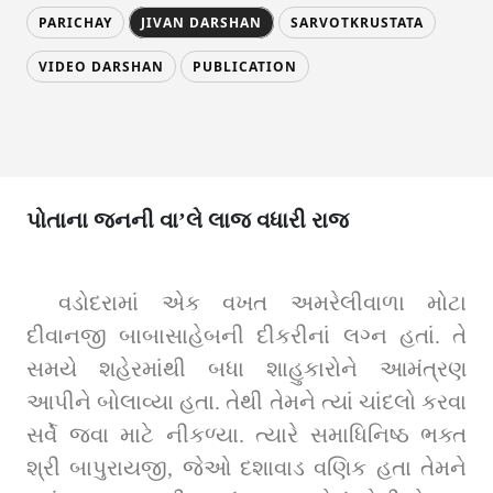
PARICHAY
JIVAN DARSHAN
SARVOTKRUSTATA
VIDEO DARSHAN
PUBLICATION
પોતાના જનની વા’લે લાજ વધારી રાજ
વડોદરામાં એક વખત અમરેલીવાળા મોટા 
દીવાનજી બાબાસાહેબની દીકરીનાં લગ્ન હતાં. તે 
સમયે શહેરમાંથી બધા શાહુકારોને આમંત્રણ 
આપીને બોલાવ્યા હતા. તેથી તેમને ત્યાં ચાંદલો કરવા 
સર્વે જવા માટે નીકળ્યા. ત્યારે સમાધિનિષ્ઠ ભક્ત 
શ્રી બાપુરાયજી, જેઓ દશાવાડ વણિક હતા તેમને 