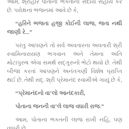
આમ, શ્રીહરિ પોતાના ભક્તોની સદાય સહાય કરે 
છે. પરોક્ષના ભજનમાં આવે છે કે,
“હરિને ભજતા હજી કોઈની લાજ, જતા નથી 
જાણી રે...”
પરંતુ આપણને તો સર્વ અવતારના અવતારી શ્રી 
સ્વામિનારાયણ ભગવાન અને તેમના અતિ 
મોટાપુરુષ એવા સમર્થ સદ્‌ગુરુનો ભેટો થયો છે. તેથી 
બીજા કરતાં આપણને અનંતગણી વિશેષ પ્રાપ્તિ 
થઈ છે. તેથી સદ્‌. શ્રી પ્રેમાનંદ સ્વામીએ ગાયું છે કે,
“પ્રેમાનંદનો વા’લો આનંદકારી,
પોતાના જનની વા’લે લાજ વધારી રાજ.”
આમ, પોતાના ભક્તની લાજ રાખી નહિ, પણ 
વધારી છે.