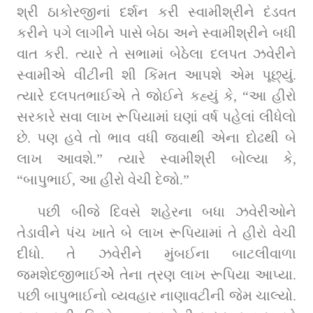
શ્રી ઠાકોરજીનાં દર્શન કરી સ્વામીશ્રીને દંડવત 
કરીને પગે લાગીને પાસે બેઠા અને સ્વામીશ્રીને બધી 
વાત કરી. ત્યારે તે સભામાં બેઠેલા દલપત ઝવેરીને 
સ્વામીએ વીંટીની શી કિંમત આપશે એમ પૂછ્યું. 
ત્યારે દલપતભાઈએ તે જોઈને કહ્યું કે, “આ હીરો 
સરકારે સવા લાખ રૂપિયામાં ઘણાં વર્ષ પહેલાં લીધેલો 
છે. પણ હવે તો ભાવ વધી જવાથી એના દોઢથી બે 
લાખ આવશે.” ત્યારે સ્વામીશ્રી બોલ્યા કે, 
“બાપુભાઈ, આ હીરો વેચી દેજો.”
પછી બીજે દિવસે શહેરના બધા ઝવેરીઓને 
તેડાવીને પંચ ખાતે બે લાખ રૂપિયામાં તે હીરો વેચી 
દીધો. તે ઝવેરીને મુંબઈના બાટલીવાળા 
જમશેદજીભાઈએે તેના ત્રણ લાખ રૂપિયા આપ્યા. 
પછી બાપુભાઈનો વ્યવહાર નાણાવટીની જેમ ચાલ્યો. 