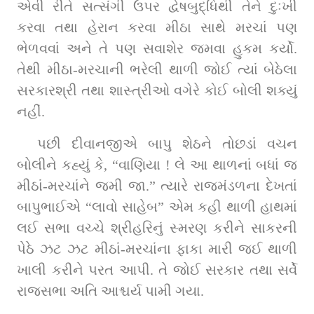
એવી રીતે સત્સંગી ઉપર દ્વેષબુદ્ધિથી તેને દુઃખી 
કરવા તથા હેરાન કરવા મીઠા સાથે મરચાં પણ 
ભેળવવાં અને તે પણ સવાશેર જમવા હુકમ કર્યો. 
તેથી મીઠા-મરચાની ભરેલી થાળી જોઈ ત્યાં બેઠેલા 
સરકારશ્રી તથા શાસ્ત્રીઓ વગેરે કોઈ બોલી શક્યું 
નહીં.
પછી દીવાનજીએ બાપુ શેઠને તોછડાં વચન 
બોલીને કહ્યું કે, “વાણિયા ! લે આ થાળનાં બધાં જ 
મીઠાં-મરચાંને જમી જા.” ત્યારે રાજમંડળના દેખતાં 
બાપુભાઈએ “લાવો સાહેબ” એમ કહી થાળી હાથમાં 
લઈ સભા વચ્ચે શ્રીહરિનું સ્મરણ કરીને સાકરની 
પેઠે ઝટ ઝટ મીઠાં-મરચાંના ફાકા મારી જઈ થાળી 
ખાલી કરીને પરત આપી. તે જોઈ સરકાર તથા સર્વે 
રાજસભા અતિ આશ્ચર્ય પામી ગયા.