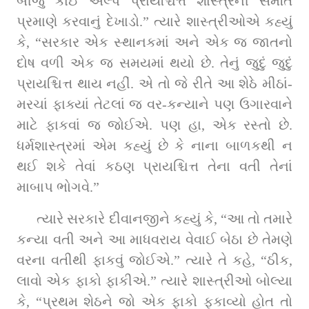
બીજું કાંઈ અલ્પ પ્રાયશ્ચિત્ત શાસ્ત્રની સંમતિ 
પ્રમાણે કરવાનું દેખાડો.” ત્યારે શાસ્ત્રીઓએ કહ્યું 
કે, “સરકાર એક સ્થાનકમાં અને એક જ જાતનો 
દોષ વળી એક જ સમયમાં થયો છે. તેનું જુદું જુદું 
પ્રાયશ્ચિત્ત થાય નહીં. એ તો જે રીતે આ શેઠે મીઠાં-
મરચાં ફાક્યાં તેટલાં જ વર-કન્યાને પણ ઉગારવાને 
માટે ફાકવાં જ જોઈએ. પણ હા, એક રસ્તો છે. 
ધર્મશાસ્ત્રમાં એમ કહ્યું છે કે નાના બાળકથી ન 
થઈ શકે તેવાં કઠણ પ્રાયશ્ચિત્ત તેના વતી તેનાં 
માબાપ ભોગવે.”
ત્યારે સરકારે દીવાનજીને કહ્યું કે, “આ તો તમારે 
કન્યા વતી અને આ માધવરાય વેવાઈ બેઠા છે તેમણે 
વરના વતીથી ફાકવું જોઈએ.” ત્યારે તે કહે, “ઠીક, 
લાવો એક ફાકો ફાકીએ.” ત્યારે શાસ્ત્રીઓ બોલ્યા 
કે, “પ્રથમ શેઠને જો એક ફાકો ફકાવ્યો હોત તો 