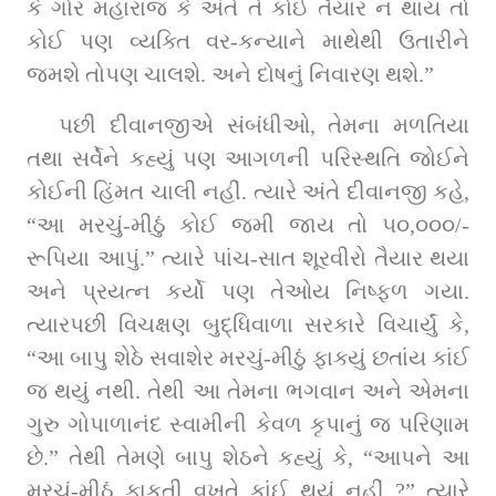
કે ગોર મહારાજ કે અંતે તે કોઈ તૈયાર ન થાય તો 
કોઈ પણ વ્યક્તિ વર-કન્યાને માથેથી ઉતારીને 
જમશે તોપણ ચાલશે. અને દોષનું નિવારણ થશે.”
પછી દીવાનજીએ સંબંધીઓ, તેમના મળતિયા 
તથા સર્વેને કહ્યું પણ આગળની પરિસ્થતિ જોઈને 
કોઈની હિંમત ચાલી નહીં. ત્યારે અંતે દીવાનજી કહે, 
“આ મરચું-મીઠું કોઈ જમી જાય તો ૫૦,૦૦૦/- 
રૂપિયા આપું.” ત્યારે પાંચ-સાત શૂરવીરો તૈયાર થયા 
અને પ્રયત્ન કર્યો પણ તેઓય નિષ્ફળ ગયા. 
ત્યારપછી વિચક્ષણ બુદ્ધિવાળા સરકારે વિચાર્યું કે, 
“આ બાપુ શેઠે સવાશેર મરચું-મીઠું ફાક્યું છતાંય કાંઈ 
જ થયું નથી. તેથી આ તેમના ભગવાન અને એમના 
ગુરુ ગોપાળાનંદ સ્વામીની કેવળ કૃપાનું જ પરિણામ 
છે.” તેથી તેમણે બાપુ શેઠને કહ્યું કે, “આપને આ 
મરચું-મીઠું ફાકતી વખતે કાંઈ થયું નહીં ?” ત્યારે 