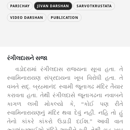
PARICHAY
JIVAN DARSHAN
SARVOTKRUSTATA
VIDEO DARSHAN
PUBLICATION
રંગીલદાસને સજા
વડોદરામાં રંગીલદાસ રાજ્યના સૂબા હતા. તે 
સ્વામિનારાયણ સંપ્રદાયના ખૂબ વિરોધી હતા. તે 
વખતે સદ્‌. બ્રહ્માનંદ સ્વામી જૂનાગઢ મંદિર તૈયાર 
કરાવતા હતા. તેથી રંગીલદાસે જૂનાગઢના નવાબને 
કાગળ લખી મોકલ્યો કે, “કોઈ પણ રીતે 
સ્વામિનારાયણનું મંદિર થવા દેવું નહીં. નહિ તો હું 
તેનો કાંકરે કાંકરો ઉડાડી દઈશ.” આવી વાત 