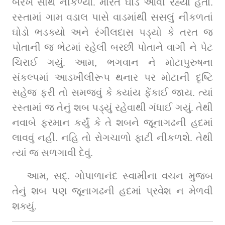
બેરખ સાથે નીકળ્યો. મારતે ઘોડે આવી રહ્યો હતો. 
રસ્તામાં ગામ વડાલ પાસે વાડમાંથી સસલું નીકળતાં 
ઘોડો ભડક્યો અને રંગીલદાસ પડ્યો કે તરત જ 
પોતાની જ ભેટમાં રહેલી બરછી પોતાને વાગી ને પેટ 
ચિરાઈ ગયું. આમ, ભગવાન ને મોટાપુરુષના 
સંકલ્પમાં આડખીલીરૂપ થનાર પર મોટાની દૃષ્ટિ 
સહેજ ફરી તો સમજવું કે ક્યાંય ફેંકાઈ જાય. ત્યાં 
રસ્તામાં જ તેનું શબ પડ્યું રહેવાથી ગંધાઈ ગયું. તેથી 
નવાબે ફરમાન કર્યું કે તે શબને જૂનાગઢની હદમાં 
લાવવું નહીં. નહિ તો રોગચાળો ફાટી નીકળશે. તેથી 
ત્યાં જ સળગાવી દેવું.
આમ, સદ્‌. ગોપાળાનંદ સ્વામીના વચન મુજબ 
તેનું શબ પણ જૂનાગઢની હદમાં પ્રવેશ ન મેળવી 
શક્યું.