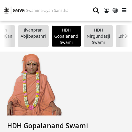
⚲
wan
Jivanpran
HDH
HDH
arayan
Abjibapashri
Gopalanand
Nirgundasji
Ishwar
Swami
Swami
HDH Gopalanand Swami