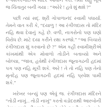
રૂપશંકરભાઈએ મંદિરે આવીને કરી. તેથી સહુ ખૂબ 
જ ચિંતાતુર બની ગયા : “અરેરે ! હવે શું થશે ?”
પછી ત્યાં સદ્‌. શ્રી ગોપાળાનંદ સ્વામી પધાર્યા. 
તેમને વાત કરી કે, “દયાળુ ! આ રંગીલદાસ તો મંદિર 
નહિ થવા દેવાનું કહે છે. વળી, નાગરોનો પણ ઘણો 
વિરોધ છે. માટે દયા કરીને રક્ષા કરજો.” “આ બિચારો 
રંગીલદાસ શું કરવાનો છે ?” એમ કહી સ્વામીશ્રીએ 
કાંખમાંથી એક મોવાળો તોડીને બતાવ્યો અને 
બોલ્યા, “જાવ, હવેથી રંગીલદાસ જૂનાગઢની હદમાં 
પગ પણ નહિ મૂકી શકે. અરે ! તે તો નહિ પણ તેનો 
મૃતદેહ પણ જૂનાગઢની હદમાં નહિ પ્રવેશ પામી 
શકે.”
ખરેખર બન્યું પણ એવું જ. રંગીલદાસ મંદિરને 
“તોડી નાખું... તોડી નાખું” કરતો વડોદરાથી આરબોની 