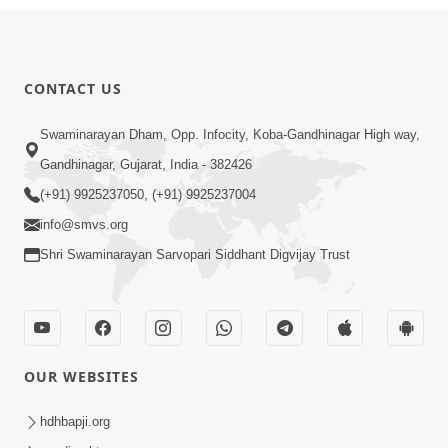
CONTACT US
Swaminarayan Dham, Opp. Infocity, Koba-Gandhinagar High way,
Gandhinagar, Gujarat, India - 382426
(+91) 9925237050, (+91) 9925237004
info@smvs.org
Shri Swaminarayan Sarvopari Siddhant Digvijay Trust
OUR WEBSITES
hdhbapji.org