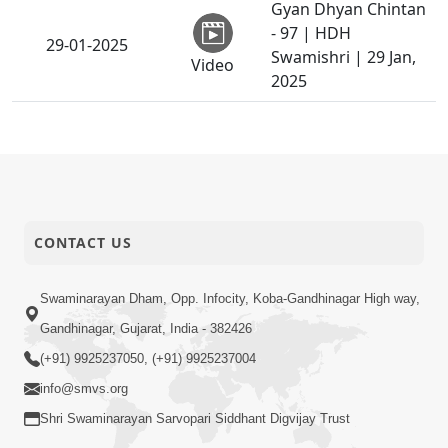
Gyan Dhyan Chintan
- 97 | HDH
29-01-2025
Swamishri | 29 Jan,
Video
2025
દેહના તમામ રોગો ટાળવા
માટે અલગ અલગ દવા
હોય. પરંતુ દેહ અને
29-01-2025
આત્માના તમામ રોગ
Quotes
માટેની અકસીર દવા
એટલે પ્રાર્થના. - ગુરુવર્ય
CONTACT US
પ.પૂ. સ્વામીશ્રી
Swaminarayan Dham, Opp. Infocity, Koba-Gandhinagar High way,
Sant Vani - 11 |
28-01-2025
Swaminarayan
Gandhinagar, Gujarat, India - 382426
Video
Katha | 28 Jan, 2025
(+91) 9925237050, (+91) 9925237004
info@smvs.org
પ્રાર્થના નથી થતી તેનું
કારણ જીવ શૂનકાર થઈ
Shri Swaminarayan Sarvopari Siddhant Digvijay Trust
28-01-2025
ગયો છે. - ગુરુવર્ય પ.પૂ.